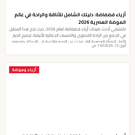
أزياء فضفاضة: دليلك الشامل للأناقة والراحة في عالم
الموضة العصرية 2026
اكتشفي أحدث صيحات أزياء فضفاضة لعام 2026، حيث نجح هذا الستايل
في الجمع بين الراحة القصوى واللمسات الجمالية الأنيقة، ليصبح الخيار
الأول للمرأة العصرية التي تبحث عن التميز والحرية في الحركة. مفهوم
أبريل 12, 2026
1:00 ص
الأناقة المريحة في عام 2026 لم تعد الـ أزياء فضفاضة مجرد خيار ثانوي
في خزانة الملابس، بل تحولت إلى تيار جارف يهيمن على […]
أزياء وموضة