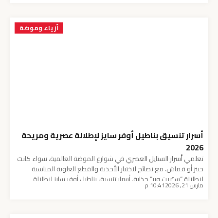
الأسود هو الخيار الأول لكل من يبحث عن الفخامة والوقار، فهو اللون
الذي لا تنتهي […]
أزياء وموضة
أسرار تنسيق بناطيل أوفر سايز لإطلالة عصرية ومريحة
2026
تعلمي أسرار الستايل العصري في شوارع الموضة العالمية، سواء كانت
جينز أو قماش، مع نصائح لاختيار الأحذية والقطع العلوية المناسبة
لإطلالة “ستريت وير” جذابة. أسرار تنسيق بناطيل أوفر سايز لإطلالة
مارس 21, 2026
10:41 م
عصرية ومريحة 2026 قسم الموضة والجمال – صدى اليوم لم تعد
الموضة تقتصر على الملابس الضيقة، بل أصبح الراحة والأناقة وجهين
لعملة واحدة، وهذا ما […]