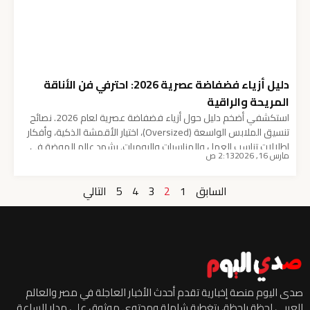
دليل أزياء فضفاضة عصرية 2026: احترفي فن الأناقة
المريحة والراقية
استكشفي أضخم دليل حول أزياء فضفاضة عصرية لعام 2026. نصائح
تنسيق الملابس الواسعة (Oversized)، اختيار الأقمشة الذكية، وأفكار
إطلالات تناسب العمل والمناسبات واليوميات. يشهد عالم الموضة في
مارس 16, 2026
2:13 ص
عام 2026 تحولاً جذرياً نحو “التحرر من القيود”، حيث تصدرت أزياء
فضفاضة عصرية منصات العروض العالمية، معلنةً انتهاء عصر الملابس
السابق
1
2
3
4
5
التالي
الضيقة والمزعجة. إن ستايل الـ “Oversized” لم يعد […]
صدى اليوم منصة إخبارية تقدم أحدث الأخبار العاجلة في مصر والعالم
العربي لحظة بلحظة، بتغطية شاملة ومحتوى موثوق على مدار الساعة.