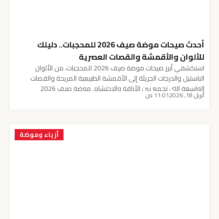
أحدث صيحات موضة صيف 2026 للمحجبات.. دليلك
للألوان والأقمشة والقصات العصرية
استكشفي أبرز صيحات موضة صيف 2026 للمحجبات، من الألوان
الباستيل والدرجات الجريئة إلى الأقمشة الطبيعية المريحة والقصات
الواسعة التي تجمع بين الأناقة والاحتشام. موضة صيف 2026
أبريل 18, 2026
11:01 ص
للمحجبات تأتي هذا العام بمزيج ساحر يجمع بين الراحة العملية
واللمسات الأنثوية الراقية، حيث تركز كبرى دور الأزياء العالمية والتركية
على تقديم تصاميم تمنح المرأة المحجبة حرية الحركة دون […]
أزياء وموضة