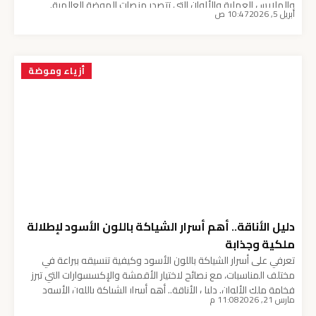
والملابس العملية والألوان التي تتصدر منصات الموضة العالمية.
أبريل 5, 2026
10:47 ص
موديلات جديدة للمحجبات لعام 2026 تضع “الراحة الذكية” في مقدمة
أولوياتها، حيث نلاحظ تحولاً كبيراً نحو القصات الواسعة (Oversized)
والأقمشة الطبيعية المستدامة. المصممون هذا العام أبدعوا في دمج
[…]
أزياء وموضة
دليل الأناقة.. أهم أسرار الشياكة باللون الأسود لإطلالة
ملكية وجذابة
تعرفي على أسرار الشياكة باللون الأسود وكيفية تنسيقه ببراعة في
مختلف المناسبات، مع نصائح لاختيار الأقمشة والإكسسوارات التي تبرز
فخامة ملك الألوان. دليل الأناقة.. أهم أسرار الشياكة باللون الأسود
مارس 21, 2026
11:08 م
لإطلالة ملكية وجذابة قسم الموضة والجمال – صدى اليوم يظل اللون