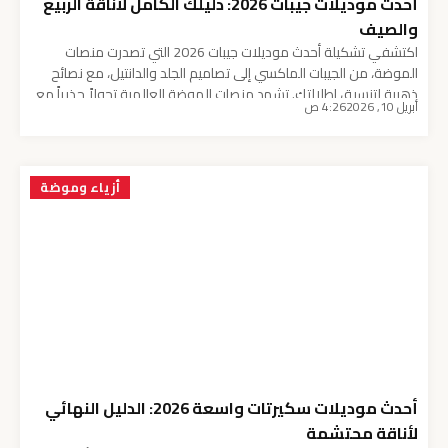
أحدث موديلات جيبات 2026: دليلك الكامل لأناقة الربيع
والصيف
اكتشفي تشكيلة أحدث موديلات جيبات 2026 التي تصدرت منصات
الموضة، من الجيبات الماكسي إلى تصاميم الجلد والدانتيل، مع نصائح
ذهبية لتنسيق إطلالتك. تشهد منصات الموضة العالمية تحولاً جذرياً مع
أبريل 10, 2026
4:26 ص
إطلاق أحدث موديلات جيبات 2026، حيث عادت التنانير لتكون القطعة
المركزية في خزانة كل امرأة تبحث عن التميز. في ربيع وصيف هذا العام،
نرى مزيجاً مذهلاً […]
أزياء وموضة
أحدث موديلات سكيرتات واسعة 2026: الدليل النهائي
لأناقة محتشمة