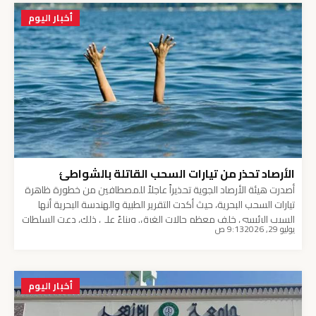
أخبار اليوم
الأرصاد تحذر من تيارات السحب القاتلة بالشواطئ
أصدرت هيئة الأرصاد الجوية تحذيراً عاجلاً للمصطافين من خطورة ظاهرة
تيارات السحب البحرية، حيث أكدت التقرير الطبية والهندسة البحرية أنها
السبب الرئيسي خلف معظم حالات الغرق. وبناءً على ذلك، دعت السلطات
يوليو 29, 2026
9:13 ص
مرتادي الشواطئ والبحار إلى الالتزام الكامل بتعليمات فرق الإنقاذ ورفع
درجات الحذر. جدول توضيحي لخصائص التيار القاتل وطرق التعامل يوضح
الجدول التالي أهم الفروق […]
أخبار اليوم