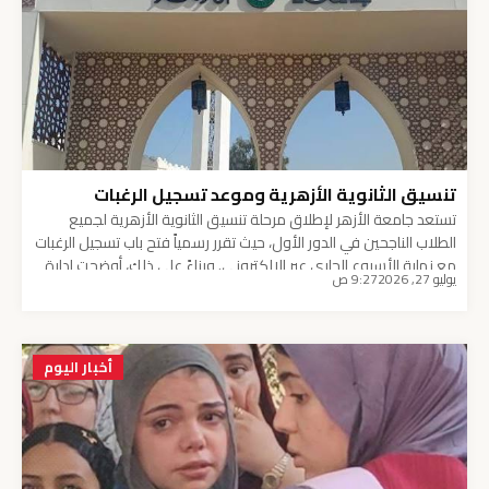
تنسيق الثانوية الأزهرية وموعد تسجيل الرغبات
تستعد جامعة الأزهر لإطلاق مرحلة تنسيق الثانوية الأزهرية لجميع
الطلاب الناجحين في الدور الأول، حيث تقرر رسمياً فتح باب تسجيل الرغبات
مع نهاية الأسبوع الجاري عبر الإلكتروني. وبناءً على ذلك، أوضحت إدارة
يوليو 27, 2026
9:27 ص
الجامعة الضوابط المنظمة لعملية التقديم وآلية اختيار الكليات والمعاهد
المتاحة. جدول مواعيد تنسيق الثانوية الأزهرية يوضح الجدول التالي
كافة التفاصيل المتعلقة بموعد بدء […]
أخبار اليوم