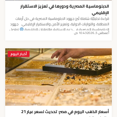
الدبلوماسية المصرية ودورها في تعزيز الاستقرار
الإقليمي
قراءة تحليليّة شاملة تُبرز جهود الدبلوماسية المصرية في حل أزمات
المنطقة، والتوازنات الدولية، وتعزيز الأمن والاستقرار الإقليمي. جهود
الدبلوماسية المصرية في دعم الاستقرار والتوازنات الإقليمية
تواصل
أغسطس 5, 2026
10:43 ص
الدبلوماسية المصرية ممارسة دورها المحوري كركيزة أساسية لحفظ
الأمن والاستقرار في الشرق الأوسط وأفريقيا. وتواجه المنطقة تحديات
جيوسياسية متزايدة ومتشابكة في الآونة الأخيرة. بناءً على ذلك، تعتمد
[…]
أخبار اليوم
أسعار الذهب اليوم في مصر: تحديث لسعر عيار 21