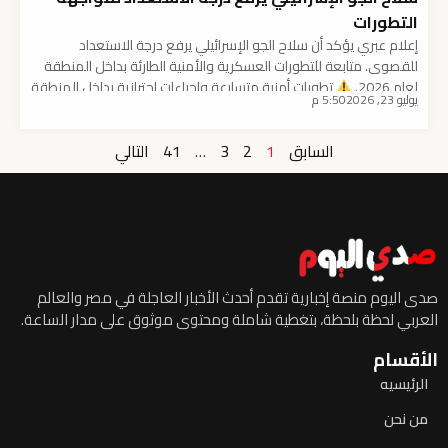
التطورات
إعلام عبري يؤكد أن سلاح الجو الإسرائيلي يرفع درجة الاستعداد
للقصوى. متابعة للتطورات العسكرية والأمنية الطارئة بداخل المنطقة
لعام 2026.
تطورات أمنية متسارعة وإجراءات احترازية بداخل المنطقة
يوليو 23, 2026
5:50 م
تتجه الأوضاع الإقليمية بصفة مستمرة نحو حالة من الترقب الشديد
بداخل ظل التوترات العسكرية الأخيرة. لأن التطورات الميدانية بداخل
السابق
1
2
3
…
41
التالي
المنطقة تدفع الأطراف المختلفة لاتخاذ تدابير أمنية مشددة […]
صدى اليوم منصة إخبارية تقدم أحدث الأخبار العاجلة في مصر والعالم
العربي لحظة بلحظة، بتغطية شاملة ومحتوى موثوق على مدار الساعة.
الأقسام
الرئيسيه
من نحن