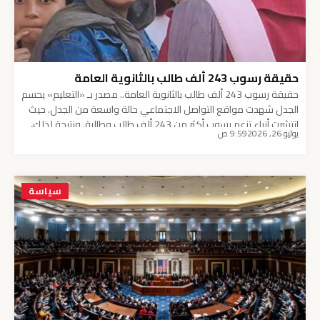
حقيقة رسوب 243 ألف طالب بالثانوية العامة
حقيقة رسوب 243 ألف طالب بالثانوية العامة.. مصدر بـ «التعليم» يحسم
الجدل شهدت مواقع التواصل الاجتماعي حالة واسعة من الجدل. حيث
انتشرت أنباء تزعم رسوب أكثر من 243 ألف طالب وطالبة. ونتيجة لذلك،
يوليو 26, 2026
9:59 ص
سادت حالة شديدة من القلق بين أسر الطلاب الذين ينتظرون النتائج بفارغ
الصبر. تفاصيل الأنباء المتداولة حول رسوب الطلاب بدأت القصة عندما
[…]
سياسة