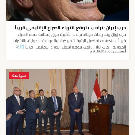
حرب إيران: ترامب يتوقع انتهاء الصراع الإقليمي قريباً
حرب إيران وتصريحات دونالد ترامب الأخيرة حول إمكانية حسم الصراع
قريباً، استكشف تفاصيل الرؤية الأمريكية، والمواقف الدولية، بالنشرات
الحصرية. حرب إيران: ترامب يتوقع انتهاء الصراع الإقليمي قريباً
أغسطس 6, 2026
9:39 م
أثارت التصريحات الأخيرة الصادرة عن الرئيس الأمريكي السابق دونالد
ترامب موجة واسعة من النقاشات التحليلية حول ملف حرب إيران
والأزمات المتصاعدة في منطقة الشرق الأوسط. حيث […]
سياسة