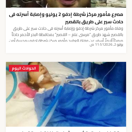
مصرع مأمور مركز شرطة إدفو 2 يوليو وإصابة أسرته فى
حادث سير على طريق بالقصير
وفاة مأمور مركز شرطة إدفو وإصابة أسرته فى حادث سير على طريق
بالقصير شهد طريق “مرسى علم – القصير” بمحافظة البحر الأحمر حادثاً
مروريّاً أليماً، أسفر عن وفاة العقيد مأمور مركز شرطة إدفو بمديرية أمن
يوليو 2, 2026
11:51 ص
أسوان، وإصابة أفراد أسرته بإصابات متفرقة، إثر انقلاب سيارتهم الملاكي
أثناء قضائهم إجازة الصيف.
1. تفاصيل الحادث الأليم […]
الحوادث اليوم