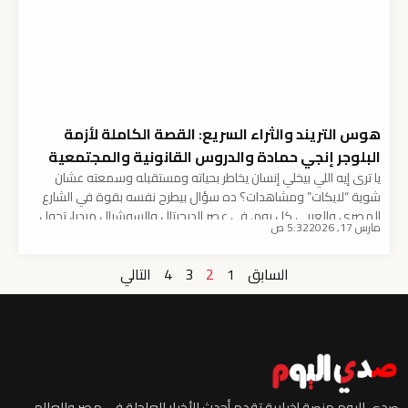
هوس التريند والثراء السريع: القصة الكاملة لأزمة
البلوجر إنجي حمادة والدروس القانونية والمجتمعية
يا ترى إيه اللي بيخلي إنسان يخاطر بحياته ومستقبله وسمعته عشان
شوية “لايكات” ومشاهدات؟ ده سؤال بيطرح نفسه بقوة في الشارع
المصري والعربي كل يوم. في عصر الديجيتال والسوشيال ميديا، تحول
مارس 17, 2026
5:32 ص
“التريند” لساحر بيخطف عقول الشباب، والبحث عن “الربح السريع” بقى
هدف بيخلي البعض يتجاوز الخطوط الحمراء دون تفكير في العواقب.
السابق
1
2
3
4
التالي
النهاردة، وبصفتي متابع دقيق […]
صدى اليوم منصة إخبارية تقدم أحدث الأخبار العاجلة في مصر والعالم