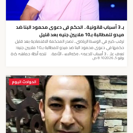
بـ 3 أسباب قانونية.. الحكم فى دعوى محمود البنا ضد
ميدو للمطالبة بـ10 ملايين جنيه بعد قليل
ترقب كبير في الوسط الرياضي.. تصدر المحكمة الاقتصادية بعد قليل
حكمها في دعوى محمود البنا ضد ميدو للمطالبة بـ10 ملايين جنيه؛
تعرف على 3 أسباب للدعوى وكواليس الأزمة. تتجه أنظار جماهير كرة
يوليو 5, 2026
8:10 ص
القدم المصرية ومتابعي الشأن القانوني الرياضي، بعد قليل، نحو قاعة
المحكمة الاقتصادية بالقاهرة، حيث يسدل الستار على واحدة من أكثر
القضايا […]
الحوادث اليوم