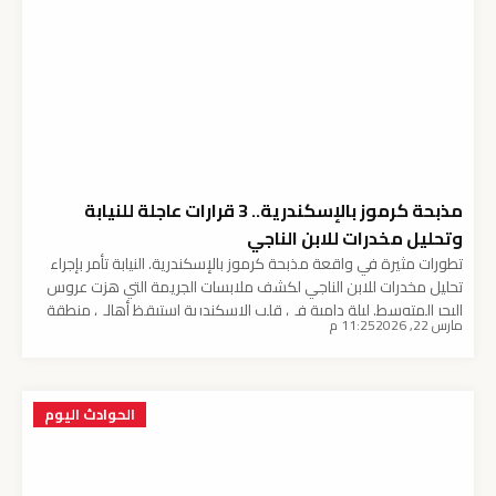
مذبحة كرموز بالإسكندرية.. 3 قرارات عاجلة للنيابة
وتحليل مخدرات للابن الناجي
تطورات مثيرة في واقعة مذبحة كرموز بالإسكندرية. النيابة تأمر بإجراء
تحليل مخدرات للابن الناجي لكشف ملابسات الجريمة التي هزت عروس
البحر المتوسط. ليلة دامية في قلب الإسكندرية استيقظ أهالي منطقة
مارس 22, 2026
11:25 م
كرموز التابعة لحى غرب الإسكندرية على فاجعة هزت أركان المدينة،
فيما عُرف إعلامياً بـ مذبحة كرموز. الجريمة التي وقعت خلف جدران أحد
المنازل العتيقة بالحي […]
الحوادث اليوم