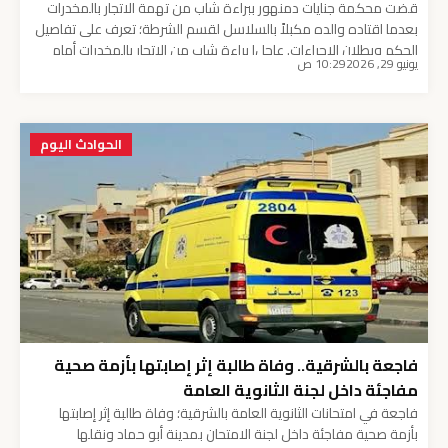
قضت محكمة جنايات دمنهور ببراءة شاب من تهمة الاتجار بالمخدرات
بعدما اقتاده والده مكبلاً بالسلاسل لقسم الشرطة؛ تعرف على تفاصيل
الحكم وبطلان الإجراءات. عاجل| براءة شاب من الاتجار بالمخدرات أمام
يونيو 29, 2026
10:29 ص
جنايات دمنهور بعد بطلان إجراءات والده. أصدرت محكمة جنايات دمنهور
بمحافظة البحيرة، اليوم الإثنين، حكماً قضائياً لافتاً يحمل في طياته أبعاداً
قانونية وتربوية شديدة الأهمية، […]
الحوادث اليوم
فاجعة بالشرقية.. وفاة طالبة إثر إصابتها بأزمة صحية
مفاجئة داخل لجنة الثانوية العامة
فاجعة في امتحانات الثانوية العامة بالشرقية؛ وفاة طالبة إثر إصابتها
بأزمة صحية مفاجئة داخل لجنة الامتحان بمدينة أبو حماد ونقلها