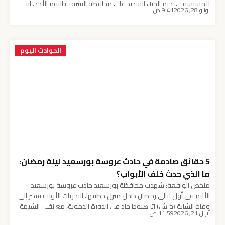
للمستشفى. خيم الحزن الشديد على محافظة الشرقية اليوم الأحد، إثر
يونيو 28, 2026
9:41 ص
وقوع حادثة مفجعة تزامنت مع انطلاق امتحانات المواد الأساسية
لطلاب شهادة الثانوية العامة؛ حيث لقت طالبة مصرعها عقب تعرضها
لأزمة صحية وهبوط حاد في الدورة […]
الحوادث اليوم
5 حقائق صادمة في حادث عروسة بورسعيد ليلة رمضان:
ما الذي حدث خلف الأبواب؟
ملخص الواقعة: شهدت محافظة بورسعيد حادث عروسة بورسعيد
الأليم في أول ليالي رمضان داخل منزل خطيبها. التحريات الأولية تشير إلى
وفاة الشابة (خ.ش) إثر هبوط حاد في الدورة الدموية، مع نفي الشبهة
أبريل 21, 2026
11:59 ص
الجنائية المبدئية. النيابة العامة تباشر التحقيقات بانتظار تقرير الطب