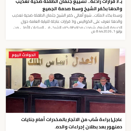
بـ 3 قرارات رادعة.. تشييع جثمان الطفلة ضحية تعذيب
والدها بكفر الشيخ وسط صدمة الجميع
وسط بكاء المئات.. شيع أهالي كفر الشيخ جثمان الطفلة ضحية تعذيب
والدها؛ تعرف على الكواليس و3 قرارات عاجلة للنيابة العامة حول
الجريمة البشعة. شهدت محافظة كفر الشيخ، في الساعات الأولى من
يوليو 1, 2026
8:44 ص
صباح اليوم، مشهداً مأساوياً ومروعاً أبكى قلوب الآلاف من الأهالي
والمواطنين، حيث شارك المئات من سكان المحافظة في تشييع جثمان
الطفلة البريئة التي تحولت […]
الحوادث اليوم
عاجل| براءة شاب من الاتجار بالمخدرات أمام جنايات
دمنهور بعد بطلان إجراءات والده.