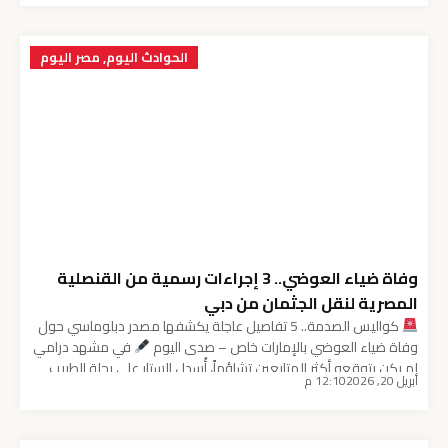
الشرعي النهائي لحسم الجدل المثار حول أسباب الوفاة المفاجئة. 5
حقائق صادمة في حادث […]
الحوادث اليوم
,
مصر اليوم
وفاة ضياء العوضي.. 3 إجراءات رسمية من القنصلية
المصرية لنقل الجثمان من دبي
كواليس الصدمة.. 5 تفاصيل عاجلة يكشفها مصدر دبلوماسي حول
وفاة ضياء العوضي بالإمارات خاص – صدى اليوم
في مشهد درامي
لم يكن يتوقعه أكثر المتابعين تشاؤماً، أُسدل الستار على رحلة الطبيب
أبريل 20, 2026
12:10 م
الأكثر إثارة للجدل في مصر. خبر وفاة ضياء العوضي لم يكن مجرد خبر
عابر، بل كان “انفجاراً” رقمياً تصدر التريند في دقائق. […]