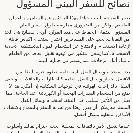
نصائح للسفر البيئي المسؤول
تعتبر السياحة البيئية خيارًا مهمًا للباحثين عن المغامرة والجمال
الطبيعي، ولكن من الضروري ممارسة طرق السفر البيئي
المسؤول لضمان الحفاظ على هذه الموارد. أولى النصائح هي الحد
من النفايات. يجب على المسافرين اختيار استخدام أكياس قابلة
لإعادة الاستخدام والامتناع عن استخدام المواد البلاستيكية الأحادية
الاستخدام. كما ينبغي التفكير في كيفية تقليل الفاقد من الطعام
والماء أثناء الرحلات، مما يسهم في حماية البيئة.
يعد استخدام وسائل النقل المستدامة خطوة حيوية أيضًا. من
الأفضل اختيار وسائل النقل العامة كالقطارات والحافلات، أو حتى
التنقل بالدراجات الهوائية في الوجهات السكانية إن أمكن. هذا لا
يمنع من استخدام السيارات الهجينة أو الكهربائية عند الحاجة، مما
يقلل من التأثير السلبي على البيئة. استخدام وسائل النقل
المستدامة يمكن أن يعزز أيضًا من تجربة السفر بالسماح باكتشاف
الأماكن المحلية بشكل أفضل.
عندما يتعلق الأمر بالثقافات المحلية، يجب احترام تقاليد وأسلوب
حياة المجتمعات التي يزورونها. يعتبر التفاعل الإيجابي مع السكان