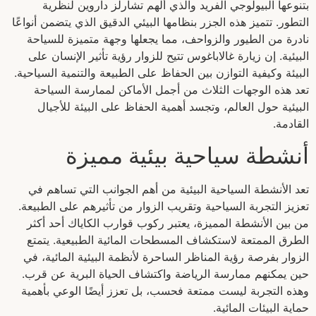
بتنوعها البيولوجي الفريد والذي ألهم تشارلز داروين لنظرية
التطور. تتميز هذه الجزر بنظامها البيئي الدقيق الذي يتضمن أنواعًا
نادرة من الطيور والزواحف، مما يجعلها وجهة متميزة للسياحة
البيئية. إن زيارة غالاباغوس تتيح للزوار رؤية تأثير الإنسان على
البيئة وكيفية التوازن بين الحفاظ على الطبيعة والتنمية السياحية.
تعد هذه الوجهات الثلاث من أجمل الأماكن لممارسة السياحة
البيئية حول العالم، وتجسد أهمية الحفاظ على البيئة للأجيال
القادمة.
أنشطة سياحية بيئية مميزة
تعد الأنشطة السياحية البيئية من أهم الجوانب التي تساهم في
تعزيز التجربة السياحية وتقريب الزوار من تأثيرهم على الطبيعة.
من بين الأنشطة المميزة، يعتبر ركوب قوارب الكاياك أحد أكثر
الطرق الممتعة لاستكشاف المسطحات المائية الطبيعية. يتمتع
الزوار بفرصة رؤية المناظر الساحرة لأنظمة البيئية المائية، في
حين يمكنهم ممارسة الرياضة واكتشاف الحياة البرية عن قرب.
وهذه التجربة ليست ممتعة فحسب، بل تعزز أيضًا الوعي بأهمية
حماية البيئات المائية.