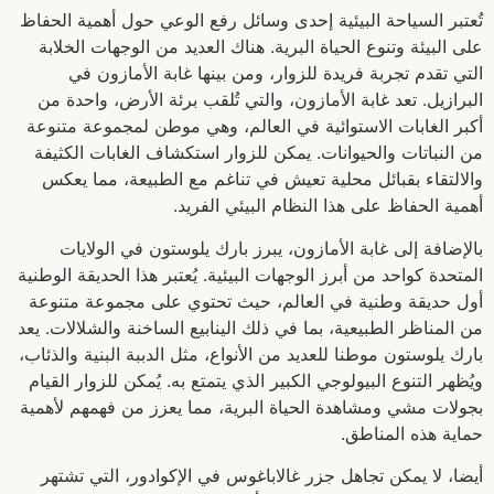
تُعتبر السياحة البيئية إحدى وسائل رفع الوعي حول أهمية الحفاظ
على البيئة وتنوع الحياة البرية. هناك العديد من الوجهات الخلابة
التي تقدم تجربة فريدة للزوار، ومن بينها غابة الأمازون في
البرازيل. تعد غابة الأمازون، والتي تُلقب برئة الأرض، واحدة من
أكبر الغابات الاستوائية في العالم، وهي موطن لمجموعة متنوعة
من النباتات والحيوانات. يمكن للزوار استكشاف الغابات الكثيفة
والالتقاء بقبائل محلية تعيش في تناغم مع الطبيعة، مما يعكس
أهمية الحفاظ على هذا النظام البيئي الفريد.
بالإضافة إلى غابة الأمازون، يبرز بارك يلوستون في الولايات
المتحدة كواحد من أبرز الوجهات البيئية. يُعتبر هذا الحديقة الوطنية
أول حديقة وطنية في العالم، حيث تحتوي على مجموعة متنوعة
من المناظر الطبيعية، بما في ذلك الينابيع الساخنة والشلالات. يعد
بارك يلوستون موطنا للعديد من الأنواع، مثل الدببة البنية والذئاب،
ويُظهر التنوع البيولوجي الكبير الذي يتمتع به. يُمكن للزوار القيام
بجولات مشي ومشاهدة الحياة البرية، مما يعزز من فهمهم لأهمية
حماية هذه المناطق.
أيضا، لا يمكن تجاهل جزر غالاباغوس في الإكوادور، التي تشتهر