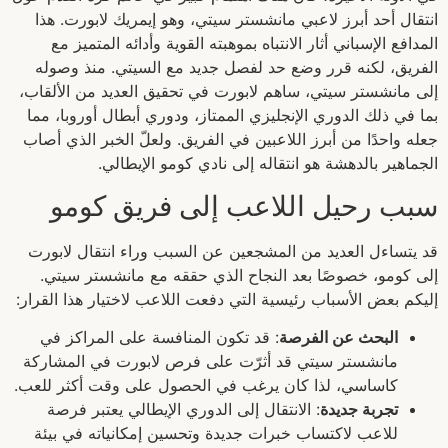
انتقال أحد أبرز لاعبي مانشستر سيتي، وهو إيمريك لابورت. هذا
المدافع الإسباني أثار الانتباه بموهبته القوية وأدائه المتميز مع
الفريق، لكنه قرر وضع حد لفصل جديد مع السيتي. منذ وصوله
إلى مانشستر سيتي، ساهم لابورت في تحقيق العديد من الألقاب،
بما في ذلك الدوري الإنجليزي الممتاز، ودوري أبطال أوروبا، مما
جعله واحدًا من أبرز اللاعبين في الفريق. ولعلّ الخبر الذي أصاب
الجماهير بالدهشة هو انتقاله إلى نادي كومو الإيطالي.
سبب رحيل اللاعب إلى فريق كومو
قد يتساءل العديد من المشجعين عن السبب وراء انتقال لابورت
إلى كومو، خصوصًا بعد النجاح الذي حققه مع مانشستر سيتي.
إليكم بعض الأسباب رئيسية التي دفعت اللاعب لاختيار هذا القرار:
البحث عن الفرصة
: قد تكون المنافسة على المراكز في
مانشستر سيتي قد أثرّت على فرص لابورت في المشاركة
كاساسي، لذا كان يرغب في الحصول على وقت أكثر للعب.
تجربة جديدة
: الانتقال إلى الدوري الإيطالي يعتبر فرصة
للاعب لاكتساب خبرات جديدة وتحسين إمكانياته في بيئة