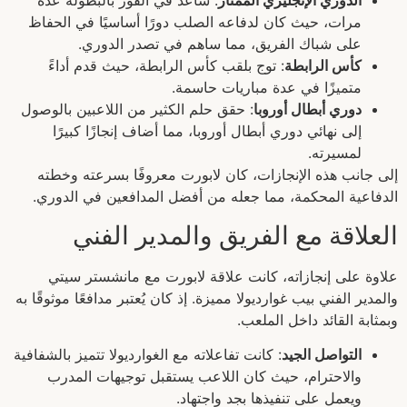
الدوري الإنجليزي الممتاز
: ساعد في الفوز بالبطولة عدة
مرات، حيث كان لدفاعه الصلب دورًا أساسيًا في الحفاظ
على شباك الفريق، مما ساهم في تصدر الدوري.
كأس الرابطة
: توج بلقب كأس الرابطة، حيث قدم أداءً
متميزًا في عدة مباريات حاسمة.
دوري أبطال أوروبا
: حقق حلم الكثير من اللاعبين بالوصول
إلى نهائي دوري أبطال أوروبا، مما أضاف إنجازًا كبيرًا
لمسيرته.
إلى جانب هذه الإنجازات، كان لابورت معروفًا بسرعته وخطته
الدفاعية المحكمة، مما جعله من أفضل المدافعين في الدوري.
العلاقة مع الفريق والمدير الفني
علاوة على إنجازاته، كانت علاقة لابورت مع مانشستر سيتي
والمدير الفني بيب غوارديولا مميزة. إذ كان يُعتبر مدافعًا موثوقًا به
وبمثابة القائد داخل الملعب.
التواصل الجيد
: كانت تفاعلاته مع الغوارديولا تتميز بالشفافية
والاحترام، حيث كان اللاعب يستقبل توجيهات المدرب
ويعمل على تنفيذها بجد واجتهاد.