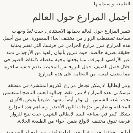
الطبيعة واستدامتها.
أجمل المزارع حول العالم
تتميز المزارع حول العالم بجمالها الاستثنائي، حيث تُعدّ وجهات
سياحية تستقطب الزوار من مختلف أنحاء المعمورة. من بين أجمل
هذه المزارع، تبرز مزارع الخزامى في فرنسا، التي تعتبر بمثابة
حقيقة بصرية خالصة، حيث تتزين بألوان زاهية من الأرجواني تمتد
عبر الأراضي المورقة، مما يجعلها وجهة مفضلة لالتقاط الصور في
خلال فصل الصيف. جبال البروفانس المحيطة تقدم خلفية ساحرة،
مما يضيف لمسة من الفخامة على هذه المزارع.
وفي إيطاليا، لا يمكن تجاهل مزارع الكروم المنتشرة في منطقة
توسكاني. هذه المزارع لا تبرز فقط جمالية العنب الناضج المنغمس
تحت أشعة الشمس، بل توفر أيضاً مشهداً طبيعياً يفيض بالألوان
المختلفة وتضاريس تدرّجات اللون الأخضر. وتساهم هذه المزارع
بشكل كبير في صناعة النبيذ الإيطالي الشهير، حيث تتيح للزوار
فرصة تذوق مختلف الأنواع ضمن أجواء من الطبيعة الخلابة.
أما في هولندا، فمزارع الزهور الملونة تُعتبر من المعالم السياحية