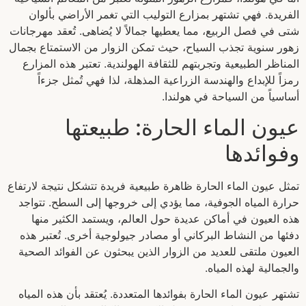
الفريدة. فهي تشتهر بمزارع التوليب التي تغمر الأراضي بألوان
شتى في فصل الربيع، مما يعطيها جمالاً لا يُضاهى. تُعقد مهرجانات
زهور سنوية تجذب السياح، حيث تمكن الزوار من الاستمتاع بجمال
المناظر الطبيعية وتجربتهم للثقافة الهولندية. تعتبر هذه المزارع
رمزاً للإبداع والهندسة الزراعية المذهلة، لذا فهي تُمثل جزءاً
أساسياً من السياحة في هولندا.
عيون الماء الحارة: طبيعتها
وفوائدها
تمثل عيون الماء الحارة ظاهرة طبيعية فريدة تتشكل نتيجة لارتفاع
حرارة المياه الجوفية، مما يؤدي إلى خروجها إلى السطح. تتواجد
هذه العيون في أماكن عديدة حول العالم، ويستمد الكثير منها
دفئها من النشاط البركاني أو مصادر جيولوجية أخرى. تُعتبر هذه
العيون ملتقى للعديد من الزوار الذين يبحثون عن الفوائد الصحية
والجمالية لهذه المياه.
تشتهر عيون الماء الحارة بفوائدها المتعددة. يُعتقد بأن هذه المياه