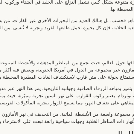
يرة متنوعة بشكل كبير، تشمل التزلج على الجليد في الشتاء وركوب الد
لمحيطة بها.
تاهو فحسب، بل هنالك العديد من البحيرات الأخرى عبر القارات. من بح
عية الخلابة، فإن كل بحيرة تحمل طابعها الفريد وتجربة لا تُنسى. من ا
افها حول العالم، حيث تجمع بين المناظر المدهشة والأنشطة المتنوعة. م
الاستمتاع بجولة على متن قارب لاستكشاف الغابات المطيرة المحيطة وال
ميز بمياهه الزرقاء الصافية وجوانبه التاريخية. يمر هذا النهر عبر مد
ة نوتردام. يعتبر ركوب القوارب على نهر السين تجربة مميّزة، حيث يمكن
اهي على ضفاف النهر، مما يسمح للزوار بتجربة المأكولات الفرنسية ال
م مجموعة واسعة من الأنشطة المائية. من التجديف في نهر الأمازون إ
أنهار ذات المناظر الخلابة وجهات سياحية رائعة تبعث على الاسترخاء و