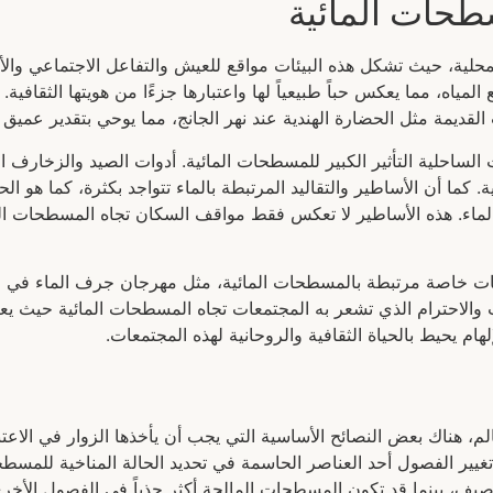
طحات المائية
لية، حيث تشكل هذه البيئات مواقع للعيش والتفاعل الاجتماعي والأب
المياه، مما يعكس حباً طبيعياً لها واعتبارها جزءًا من هويتها الثقافية.
القديمة مثل الحضارة الهندية عند نهر الجانج، مما يوحي بتقدير عميق 
الساحلية التأثير الكبير للمسطحات المائية. أدوات الصيد والزخارف ال
 كما أن الأساطير والتقاليد المرتبطة بالماء تتواجد بكثرة، كما هو الح
لماء. هذه الأساطير لا تعكس فقط مواقف السكان تجاه المسطحات الما
ات خاصة مرتبطة بالمسطحات المائية، مثل مهرجان جرف الماء في اله
 والاحترام الذي تشعر به المجتمعات تجاه المسطحات المائية حيث 
إلهام يحيط بالحياة الثقافية والروحانية لهذه المجتمعات.
م، هناك بعض النصائح الأساسية التي يجب أن يأخذها الزوار في الاع
غيير الفصول أحد العناصر الحاسمة في تحديد الحالة المناخية للمسطح
صيف، بينما قد تكون المسطحات المالحة أكثر جذباً في الفصول الأخر