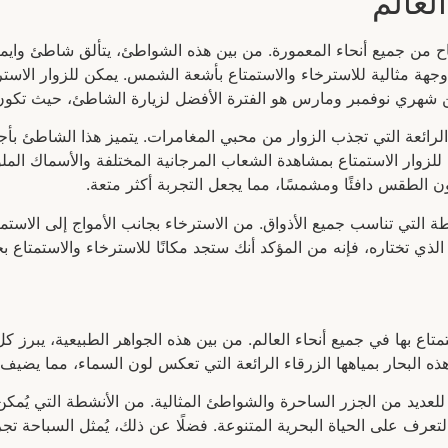
لعالم
اح من جميع أنحاء المعمورة. من بين هذه الشواطئ، يتألق شاطئ وايم
ه وجهة مثالية للاسترخاء والاستمتاع بأشعة الشمس. يمكن للزوار الاس
ن شهري نوفمبر ومارس هو الفترة الأفضل لزيارة الشاطئ، حيث تكون ال
رائعة التي تجذب الزوار من محبي المغامرات. يتميز هذا الشاطئ بأجواء
 للزوار الاستمتاع بمشاهدة الشعاب المرجانية المختلفة والأسماك المل
 الطقس دافئًا ومشمسًا، مما يجعل التجربة أكثر متعة.
لتي تناسب جميع الأذواق. من الاسترخاء بجانب الأمواج إلى الاستمتاع
ذي تختاره، فإنه من المؤكد أنك ستجد مكانًا للاسترخاء والاستمتاع بج
تمتاع بها في جميع أنحاء العالم. من بين هذه الجواهر الطبيعية، يبرز 
 هذه البحار بمياهها الزرقاء الرائعة التي تعكس لون السماء، مما يض
نًا للعديد من الجزر الساحرة والشواطئ المثالية. من الأنشطة التي يُم
تعرف على الحياة البحرية المتنوعة. فضلًا عن ذلك، يُمثل السباحة تجرب