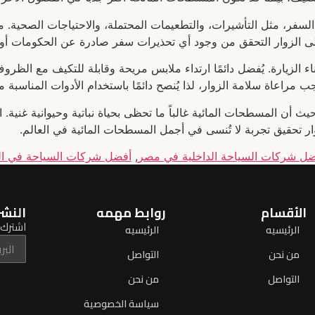
السفر، مثل التأشيرات، والتطعيمات المحتملة، والاحتياجات الصحية. من
على الزوار التحقق من وجود أي تحذيرات سفر صادرة عن الحكومات أو ا
أثناء الزيارة. يُفضل دائمًا ارتداء ملابس مريحة وقابلة للتكيف مع الظرو
جب مراعاة سلامة الزوار، لذا يُنصح دائمًا باستخدام الأدوات المناسبة
يث أن المسطحات المائية غالباً ما تحظى بحياة نباتية وحيوانية غنية. 
وار تحقيق تجربة لا تُنسى في أجمل المسطحات المائية في العالم.
ل شركات السياحة الداخلية في مصر
,
أفضل شركات السياحة في ال
الأقسام
روابط مهمه
النشر
اشترك ل
الرئيسيه
الرئيسيه
من نحن
التواصل
التواصل
من نحن
سياسة الخصوصية