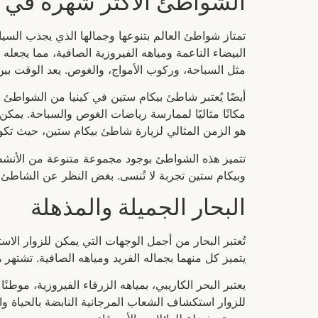
الشواطئ الأكثر شهرة في ا
تمتاز شواطئ العالم بتنوعها وجمالها الذي يجذب السي
البيضاء الناعمة ومياهه الفيروزية الصافية، مما يجعل
مثل السباحة، وركوب الأمواج، والغوص. يعد الوقت بي
أيضًا يُعتبر شاطئ بيكام ستين في كينيا من الشواطئ ال
مكانًا مثاليًا لممارسة رياضات الغوص والسباحة. يمكن
هو الزمن المثالي لزيارة شاطئ بيكام ستين، حيث تكون
تتميز هذه الشواطئ بوجود مجموعة متنوعة من الأنشطة ا
وبيكام ستين تجربة لا تُنسى. بغض النظر عن الشاطئ ال
البحار الجميلة والمذهلة
تُعتبر البحار من أجمل الوجهات التي يمكن للزوار الاس
يتميز كل منهما بجماله الفريد ومياهه الصافية. تشتهر
يعتبر البحر الكاريبي، بمياهه الزرقاء الفيروزية، موط
للزوار استكشاف الشعاب المرجانية النابضة بالحياة وال