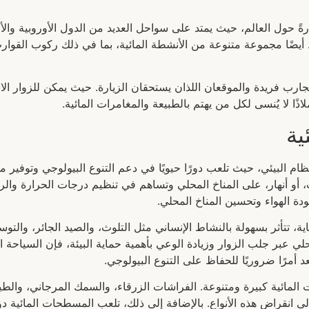
رةً حول العالم، حيث يمتد على سواحل العديد من الدول الأوروبية والأف
 أيضًا مجموعة متنوعة من الأنشطة المائية، بما في ذلك ركوب القوار
جارب فريدة والموقعان اللذان يستحقان الزيارة. حيث يمكن للزوار الا
ذًا لا يُنسى لكل من يهتم بالطبيعة والمغامرات المائية.
ية
 البيئي، حيث تلعب دورًا حيويًا في دعم التنوع البيولوجي وتوفير مواطن
 أو أنهار، على المناخ المحلي وتساهم في تنظيم درجات الحرارة والر
ة الهواء وتحسين المناخ المحلي.
ة، تتأثر بسهولة بالنشاط الإنساني مثل التلوث، والصيد الجائر، وال
حلي عبر جلب الزوار وزيادة الوعي بأهمية حماية البيئة، فإن السياحة ا
أمرًا ضروريًا للحفاظ على التنوع البيولوجي.
 المائية كبيرة ومتنوعة. الفراشات الزرقاء، والسمك المرجاني، والطيو
انقراض هذه الأنواع. بالإضافة إلى ذلك، تلعب المسطحات المائية دورً