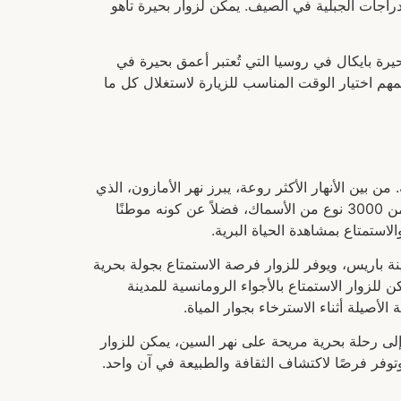
راجات الجبلية في الصيف. يمكن لزوار بحيرة تاهو
يرة بايكال في روسيا التي تُعتبر أعمق بحيرة في
لمهم اختيار الوقت المناسب للزيارة لاستغلال كل ما
ن بين الأنهار الأكثر روعة، يبرز نهر الأمازون، الذي
يعتبر الدمان البيئي الأكثر تنوعًا في العالم. يمتد نهر الأمازون عبر مجموعة من الدول في أمريكا الجنوبية، ويعيش فيه أكثر من 3000 نوع من الأسماك، فضلاً عن كونه موطنًا
استمتاع بمشاهدة الحياة البرية.
ينة باريس، ويوفر للزوار فرصة الاستمتاع بجولة بحرية
 للزوار الاستمتاع بالأجواء الرومانسية للمدينة
أصيلة أثناء الاسترخاء بجوار المياة.
لى رحلة بحرية مريحة على نهر السين، يمكن للزوار
توفر فرصًا لاكتشاف الثقافة والطبيعة في آن واحد.