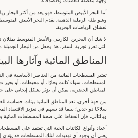
وجهة مفضلة للعائلات والأصدقاء.
أما البحر الأبيض المتوسط، فهو يعد من أكثر البحار زيا
وشواطئه الرملية الذهبية. يقدم البحر الأبيض المتوسط
لعشاق الرياضات البحرية.
لا شك أن البحرين الكاريبي والأبيض المتوسط يمثلان ت
التي تعزز تجربة السفر. هذا يجعل من البحار الجميلة ملا
المناطق المائية وآثارها البيئ
تعتبر المسطحات المائية من العناصر الأساسية في النظام
المسطحات، سواء كانت بحارًا، أو محيطات، أو بحيرات،
المناطق الحضرية، يمكن أن تؤثر بشكل إيجابي على جود
من جهة أخرى، تعد المناطق المائية بيئات حساسة للغاي
سلاحًا ذو حدين؛ بينما قد تسهم في تعزيز الاقتصاد الم
وبالتالي، فإن الحفاظ على صحة المسطحات المائية يعد 
أعداد وأنواع الكائنات الحية التي تعتمد على المسطحات
يعني أن وجود أي تهديدات لتلك المسطحات قد يؤدي إلى 