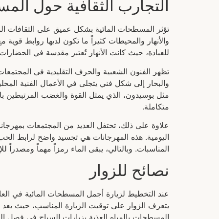
التجارب الثقافية حول المس
تؤثر المسطحات المائية بشكل عميق على الثقافات المح
والأنهار والمحيطات كثيراً ما تكون لديها روابط قوية مع 
للعبادة، حيث كانت الأنهار تُعتبر مقدسة في الحضارات 
تظهر الفنون الشعبية والحرف التقليدية في المجتمعات 
والبحار إلى شكل فني يتجلى في الأعمال الفنية المحلية.
مثل بوسيدون، الذي يمثل القوة والغضب المرتبطين با
متكاملة.
علاوة على ذلك، تحتفل العديد من المجتمعات بمهرجان
اليومية. هذه المهرجانات هي تجسيد واضح لرابط الحب
المناسبات. وبالتالي، يبقى الماء رمزاً مهماً ومصدراً لل
نصائح للزوار
عند التخطيط لزيارة أجمل المسطحات المائية في العال
يتعرف الزوار على توقيت الزيارة المناسب، حيث يعد ت
المسطحات بالمياه العذبة بزيارات السياح في فصل ال