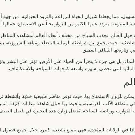
لسهول، مما يجعلها شريان الحياة للزراعة والثروة الحيوانية. من جهة أ
ية المتنوعة. يتردد عليها الكثير من الزوار بحثاً عن الاستمتاع بجماله
ول العالم. تجذب السياح من مختلف أنحاء العالم لمشاهدة المناظر ال
شاطئية، حيث يجمع بين شواطئه الرملية البيضاء ومياهه الفيروزية، بين
 وتاريخها الثقافي العميق.
ماء، بل هي جزء لا يتجزأ من الحياة على الأرض، تؤثر على البشر وتؤث
ائية التي تحظى بشهرة واسعة كوجهات للسياحة والاستكشاف.
لم
مكن للزوار الاستمتاع بها، حيث توفر مناظر طبيعية خلابة وأنشطة تر
ي منطقة الألب الفرنسية، وتحيط بها جبال شاهقة وغابات كثيفة. تتميز 
القوارب ورياضة السباحة. يُفضل زيارة هذه البحيرة في فصل الصيف، 
يفادا في الولايات المتحدة، فهي تتمتع بشعبية كبيرة خلال جميع فصول ا