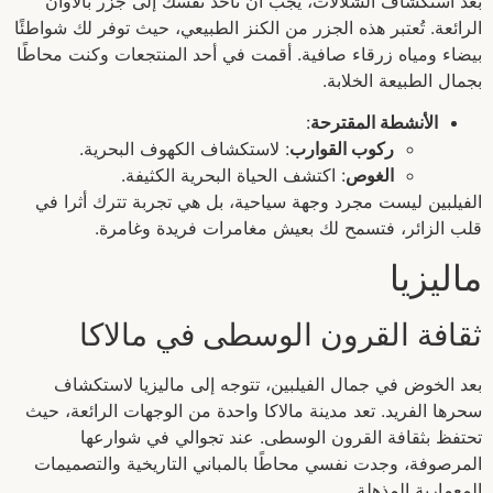
بعد استكشاف الشلالات، يجب أن تأخذ نفسك إلى جزر بالاوان
الرائعة. تُعتبر هذه الجزر من الكنز الطبيعي، حيث توفر لك شواطئًا
بيضاء ومياه زرقاء صافية. أقمت في أحد المنتجعات وكنت محاطًا
بجمال الطبيعة الخلابة.
الأنشطة المقترحة
:
ركوب القوارب
: لاستكشاف الكهوف البحرية.
الغوص
: اكتشف الحياة البحرية الكثيفة.
الفيلبين ليست مجرد وجهة سياحية، بل هي تجربة تترك أثرا في
قلب الزائر، فتسمح لك بعيش مغامرات فريدة وغامرة.
ماليزيا
ثقافة القرون الوسطى في مالاكا
بعد الخوض في جمال الفيلبين، تتوجه إلى ماليزيا لاستكشاف
سحرها الفريد. تعد مدينة مالاكا واحدة من الوجهات الرائعة، حيث
تحتفظ بثقافة القرون الوسطى. عند تجوالي في شوارعها
المرصوفة، وجدت نفسي محاطًا بالمباني التاريخية والتصميمات
المعمارية المذهلة.