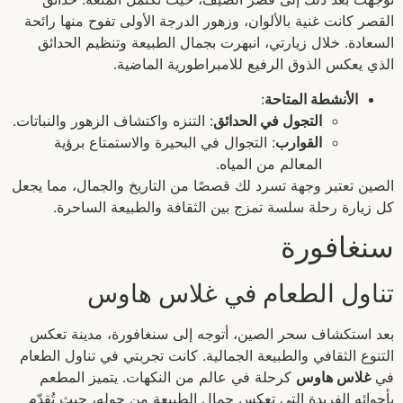
القصر كانت غنية بالألوان، وزهور الدرجة الأولى تفوح منها رائحة
السعادة. خلال زيارتي، انبهرت بجمال الطبيعة وتنظيم الحدائق
الذي يعكس الذوق الرفيع للامبراطورية الماضية.
الأنشطة المتاحة
:
التجول في الحدائق
: التنزه واكتشاف الزهور والنباتات.
القوارب
: التجوال في البحيرة والاستمتاع برؤية
المعالم من المياه.
الصين تعتبر وجهة تسرد لك قصصًا من التاريخ والجمال، مما يجعل
كل زيارة رحلة سلسة تمزج بين الثقافة والطبيعة الساحرة.
سنغافورة
تناول الطعام في غلاس هاوس
بعد استكشاف سحر الصين، أتوجه إلى سنغافورة، مدينة تعكس
التنوع الثقافي والطبيعة الجمالية. كانت تجربتي في تناول الطعام
في
غلاس هاوس
كرحلة في عالم من النكهات. يتميز المطعم
بأجوائه الفريدة التي تعكس جمال الطبيعة من حوله، حيث تُقدّم