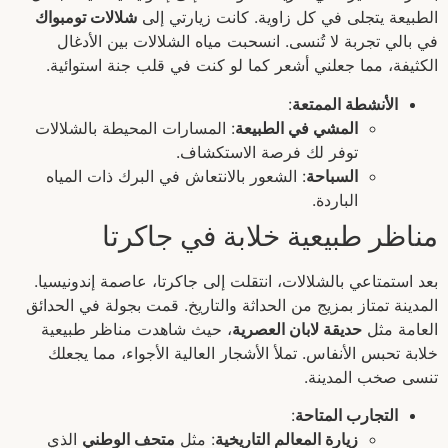
الطبيعة يتجلى في كل زاوية. كانت زيارتي إلى
شلالات تومبواك
في بالي تجربة لا تُنسى. انسحبت مياه الشلالات بين الأدغال
الكثيفة، مما جعلني أشعر كما لو كنت في قلب جنة استوائية.
الأنشطة الممتعة
:
المشي في الطبيعة
: المسارات المحيطة بالشلالات
توفر لك فرصة الاستكشاف.
السباحة
: الشعور بالانتعاش في البرك ذات المياه
الباردة.
مناظر طبيعية خلابة في جاكرتا
بعد استمتاعي بالشلالات، انتقلت إلى جاكرتا، عاصمة إندونيسيا.
المدينة تمتاز بمزيج من الحداثة والتاريخ. قمت بجولة في الحدائق
العامة مثل
حديقة لابان العصرية
، حيث شاهدت مناظر طبيعية
خلابة تحبس الأنفاس. تملأ الأشجار العالية الأجواء، مما يجعلك
تنسى صخب المدينة.
التجارب المتاحة
:
زيارة المعالم التاريخية
: مثل
متحف الوطني
الذي