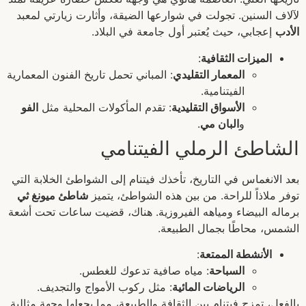
لآلاف السنين. تجولت في شوارعها الضيقة، وأثارت زيارتي لمعبد
الأدب
إعجابي، حيث يُعتبر أول جامعة في البلاد.
الميزات الثقافية
:
المعمار التقليدي
: المباني تحمل تاريخ الفنون المعمارية
الفيتنامية.
الأسواق التقليدية
: تقدم المأكولات المحلية مثل
الفو
و
البان مي
.
الشاطئ الرملي الفيتنامي
بعد الانغماس في التاريخ، تأخذك فيتنام إلى الشواطئ الخلابة التي
توفر ملاذاً للراحة. من بين هذه الشواطئ، يتميز
شاطئ ميونغ ثي
برماله البيضاء ومياهه الفيروزية. هناك، قضيت ساعات تحت أشعة
الشمس، محاطًا بجمال الطبيعة.
الأنشطة الممتعة
:
السباحة
: مياه صافية تدعوك للغطس.
الرياضات المائية
: مثل ركوب الأمواج والتجديف.
بالفعل، تمزج فيتنام بين الثقافة والطبيعة، مما يجعلها وجهة مثالية