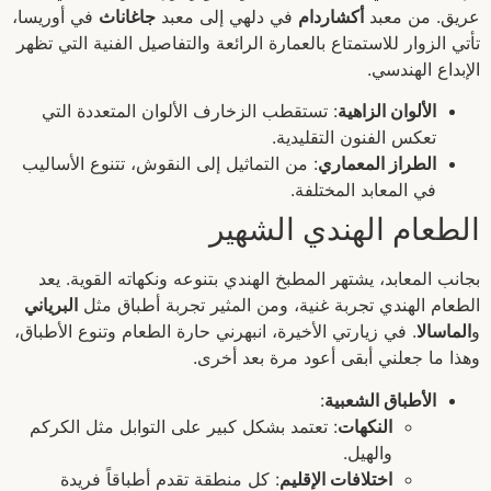
عريق. من معبد
أكشاردام
في دلهي إلى معبد
جاغاناث
في أوريسا،
تأتي الزوار للاستمتاع بالعمارة الرائعة والتفاصيل الفنية التي تظهر
الإبداع الهندسي.
الألوان الزاهية
: تستقطب الزخارف الألوان المتعددة التي
تعكس الفنون التقليدية.
الطراز المعماري
: من التماثيل إلى النقوش، تتنوع الأساليب
في المعابد المختلفة.
الطعام الهندي الشهير
بجانب المعابد، يشتهر المطبخ الهندي بتنوعه ونكهاته القوية. يعد
الطعام الهندي تجربة غنية، ومن المثير تجربة أطباق مثل
البرياني
و
الماسالا
. في زيارتي الأخيرة، انبهرني حارة الطعام وتنوع الأطباق،
وهذا ما جعلني أبقى أعود مرة بعد أخرى.
الأطباق الشعبية
:
النكهات
: تعتمد بشكل كبير على التوابل مثل الكركم
والهيل.
اختلافات الإقليم
: كل منطقة تقدم أطباقاً فريدة