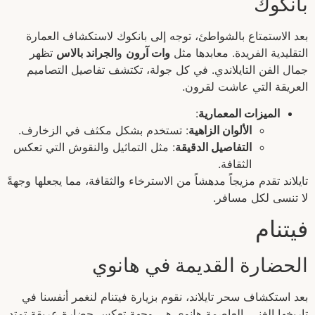
بانكوك
بعد الاستمتاع بالشواطئ، توجه إلى بانكوك لاستكشاف العمارة
التقليدية الفريدة. معابدها مثل
وات آرون
و
الجراند بالاس
تظهر
جمال الفن التايلاندي. في كل جولة، تكتشف تفاصيل التصاميم
العريقة التي عاشت لقرون.
الميزات المعمارية
:
الألوان الزاهية
: تستخدم بشكل مكثف في الزخارف.
التفاصيل الدقيقة
: مثل التماثيل والنقوش التي تعكس
الثقافة.
تايلاند تقدم مزيجاً مدهشاً من الاسترخاء والثقافة، مما يجعلها وجهةً
لا تنسى لكل مسافر.
فيتنام
الحضارة القديمة في هانوي
بعد استكشاف سحر تايلاند، نقوم بزيارة فيتنام لنغمر أنفسنا في
تاريخها الغني. العاصمة هانوي هي وجهة تعكس حضارة عريقة تمتد