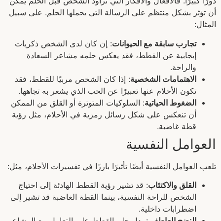
دورًا كبيرًا. فالأفعال والأفكار التي تراود الشخص قبل الحلم يمكن
أن تؤثر بشكل منتظم على الرسالة التي يحملها الحلم. على سبيل
المثال:
تجارب سابقة مع الحيوانات
: إن كان لدى الشخص ذكريات
إيجابية عن القطط، فقد يعكس حلمه مشاعر السعادة
والراحة.
الاهتمامات الشخصية
: إذا كان الشخص مربيًا للقطط، فقد
تكون الأحلام عنها تعبيرًا عن الحب الذي يشعر به تجاهها.
الضغوط الحياتية
: السلوكيات المتوترة أو القلق من الممكن
أن تنعكس على شكل رسائل رمزية في الأحلام، مثل رؤية
قطة غاضبة.
العوامل النفسية
تلعب العوامل النفسية أيضًا تأثيرًا بارزًا في تفسيرات الأحلام، مثل:
القلق والاكتئاب
: قد تشير رؤية القطط الهادئة إلى احتياج
الشخص للراحة النفسية، بينما القطة الغاضبة قد تشير إلى
اضطرابات داخلية.
النضج العاطفي
: يدل حلم القطط على التعامل مع المشاعر