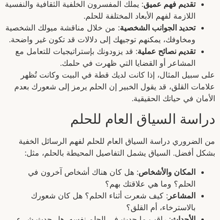
تقديم فهم عميق
: يملك المفسرون الخلفية الثقافية والنفسية
اللازمة لفهم الأبعاد المختلفة للحلم.
تحديد الجوانب الشخصية
: من خلال مناقشة ميولك الشخصية
ومخاوفك، يمكنهم توجيهك إلى دلالات قد تكون غير واضحة.
تقديم نصائح عملية
: قد يزودونك بإستراتيجيات للتعامل مع
المشاعر أو القضايا التي ظهرت في حلمك.
على سبيل المثال، إذا كانت لديك قطة في البيت وكانت تُظهر
علامات القلق، قد يقول الخبير إن الحلم يرمز إلى شعورك بعدم
الأمان في حياتك الحقيقية.
دراسة السياق العام للحلم
من الضروري دراسة السياق العام للحلم لفهم الرسائل الخفية
بشكل أفضل. السياق يشمل التفاصيل المحيطة بالحلم، مثل:
المكان والأشخاص
: هل كان هناك أشخاص آخرون في
الحلم؟ وما هي علاقتك بهم؟
المشاعر
: كيف شعرت أثناء الحلم؟ هل كان شعورك
بالاسترخاء، أم القلق؟
الأحداث
: راقب ما حدث في الحلم نفسه. هل حدث شيء