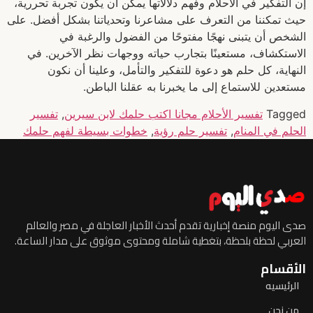
إن التفكير في الأحلام وفهم دلالاتها يمكن أن يكون تجربة تحررية،
حيث تمكننا من التعرف على مشاعرنا وتحدياتنا بشكل أفضل. على
الشخص أن يتبنى نهجًا مفتوحًا من الفضول والرغبة في
الاستكشاف، مستعينًا بتجارب حياته ووجهات نظر الآخرين. في
النهاية، كل حلم هو دعوة للتفكير والتأمل، وعلينا أن نكون
مستعدين للاستماع إلى ما يخبرنا به عقلنا الباطن.
Tagged
تفسير الأحلام مجانا اكتب حلمك لابن سيرين
,
تفسير
الحلم في المنام
,
تفسير حلم رؤية
,
خطوات بسيطة لفهم حلمك
صدى اليوم منصة إخبارية تقدم أحدث الأخبار العاجلة في مصر والعالم
العربي لحظة بلحظة، بتغطية شاملة ومحتوى موثوق على مدار الساعة.
الأقسام
الرئيسيه
من نحن