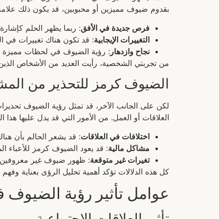
بقدوم ضيوف مميزين أو محبوبين، قد يكون ذلك علامة
فرص جديدة في الأفق
: ربما يظهر الحلم كإشار
التغييرات الإيجابية
: قد تكون هناك تغييرات في ا
نجاح وازدهار
: رؤية الضيوف في لحظات مميزة مث
من تجربتي الشخصية، رأيت العديد من الأشخاص الذين
الضيوف كرمز للتحذير من المش
لكن على الجانب الآخر، قد تمثل رؤية الضيوف تحذيرا
العلاقات أو العمل. من الأمور التي قد يدل عليها هذا ال
اختلافات في العلاقات
: قد يشعر الحالم بأن هناك
مشاكل مالية
: قد يعود الضيوف كرمز للأعباء الم
تغيرات غير متوقعة
: ظهور ضيوف غير معروفين ق
كل هذه الدلالات تؤكد أهمية تحليل الرؤى بعناية وف
عوامل تأثير رؤية الضيوف ف
تأثير العلاقات الاجتماعية