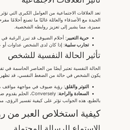
تعد العلاقات الاجتماعية من العوامل الكبرى التي تؤ
الجيدة مع الأصدقاء والعائلة غالبًا ما تصنع أحلامًا م
مميزة، مما يشير إلى تعزيز روابطه الشخصية.
حرية التعبير
: أحلام الضيوف قد تبرز الرغبة في 
تجارب سلبية
: إذا كان لدى الشخص عداوات أو 
تأثير الحالة النفسية للشخص
الحالة النفسية تعتبر أيضًا من العناصر الحاسمة في ت
يكون الشخص في حالة من الضغط النفسي، قد تظهر ال
التوتر والقلق
: رؤية ضيوف في مواجهة مواقف م
السعادة والراحة
: Conversely، الحلم بقدوم ضيوف مميزين قد يكون دليلاً على حالة نفسية جيدة وإيجابية.
بالطبع، هذه الجوانب تؤثر على كيفية تفسير الرؤى، مم
كيفية استخلاص العبر من ر
الاستماع للرسالة المحتملة