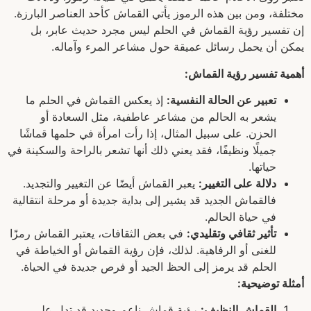
مختلفة، ومن بين هذه الرموز يأتي القماش كأحد العناصر البارزة.
إن تفسير رؤية القماش في الحلم ليس مجرد حديث عابر، بل
يمكن أن يحمل رسائل عميقة حول مشاعر المرء وآماله.
أهمية تفسير رؤية القماش:
تعبير عن الحالة النفسية:
إذ يعكس القماش في الحلم ما
يشعر به الحالم من مشاعر عاطفية، مثل السعادة أو
الحزن. على سبيل المثال، إذا رأت امرأة في حلمها قماشًا
جميلًا ونظيفًا، فقد يعني ذلك أنها تشعر بالراحة والسكينة في
حياتها.
دلالة على التغيير:
يعبر القماش أيضًا عن التغيير والتجديد.
فالقماش الجديد قد يشير إلى بداية جديدة أو مرحلة انتقالية
في حياة الحالم.
تأثير ثقافي وتقليدي:
في بعض الثقافات، يعتبر القماش رمزًا
للغنى أو الرفاهية. لذلك، فإن رؤية القماش أو الخياطة في
الحلم قد يرمز إلى الحظ الجيد أو فرص جديدة في الحياة.
أمثلة توضيحية:
القماش النظيف:
رؤية قماش ناعم وجديد قد تدل على