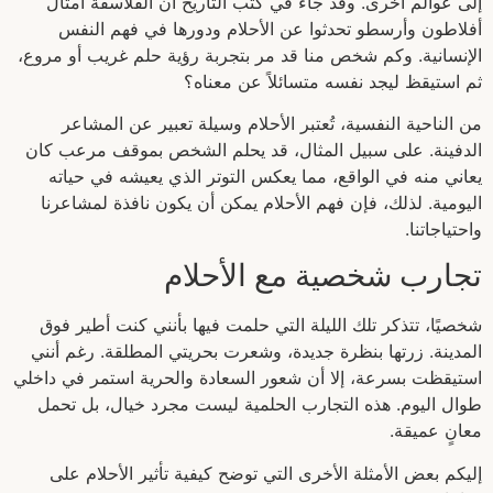
إلى عوالم أخرى. وقد جاء في كتب التاريخ أن الفلاسفة أمثال
أفلاطون وأرسطو تحدثوا عن الأحلام ودورها في فهم النفس
الإنسانية. وكم شخص منا قد مر بتجربة رؤية حلم غريب أو مروع،
ثم استيقظ ليجد نفسه متسائلاً عن معناه؟
من الناحية النفسية، تُعتبر الأحلام وسيلة تعبير عن المشاعر
الدفينة. على سبيل المثال، قد يحلم الشخص بموقف مرعب كان
يعاني منه في الواقع، مما يعكس التوتر الذي يعيشه في حياته
اليومية. لذلك، فإن فهم الأحلام يمكن أن يكون نافذة لمشاعرنا
واحتياجاتنا.
تجارب شخصية مع الأحلام
شخصيًا، تتذكر تلك الليلة التي حلمت فيها بأنني كنت أطير فوق
المدينة. زرتها بنظرة جديدة، وشعرت بحريتي المطلقة. رغم أنني
استيقظت بسرعة، إلا أن شعور السعادة والحرية استمر في داخلي
طوال اليوم. هذه التجارب الحلمية ليست مجرد خيال، بل تحمل
معانٍ عميقة.
إليكم بعض الأمثلة الأخرى التي توضح كيفية تأثير الأحلام على