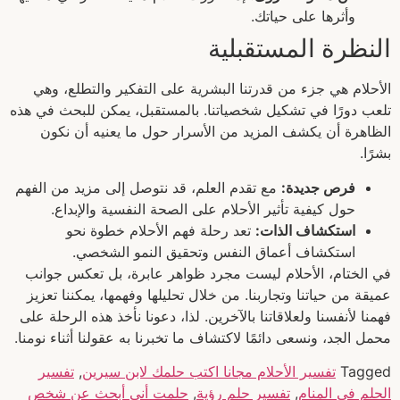
وأثرها على حياتك.
النظرة المستقبلية
الأحلام هي جزء من قدرتنا البشرية على التفكير والتطلع، وهي
تلعب دورًا في تشكيل شخصياتنا. بالمستقبل، يمكن للبحث في هذه
الظاهرة أن يكشف المزيد من الأسرار حول ما يعنيه أن نكون
بشرًا.
فرص جديدة:
مع تقدم العلم، قد نتوصل إلى مزيد من الفهم
حول كيفية تأثير الأحلام على الصحة النفسية والإبداع.
استكشاف الذات:
تعد رحلة فهم الأحلام خطوة نحو
استكشاف أعماق النفس وتحقيق النمو الشخصي.
في الختام، الأحلام ليست مجرد ظواهر عابرة، بل تعكس جوانب
عميقة من حياتنا وتجاربنا. من خلال تحليلها وفهمها، يمكننا تعزيز
فهمنا لأنفسنا ولعلاقاتنا بالآخرين. لذا، دعونا نأخذ هذه الرحلة على
محمل الجد، ونسعى دائمًا لاكتشاف ما تخبرنا به عقولنا أثناء نومنا.
Tagged
تفسير الأحلام مجانا اكتب حلمك لابن سيرين
,
تفسير
الحلم في المنام
,
تفسير حلم رؤية
,
حلمت أني أبحث عن شخص