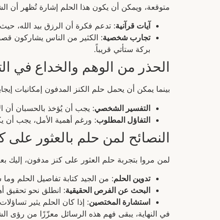
متوقعة، ويمكن أن يكون هذا الحلم إشارة تُظهر أن ال
آيات قرآنية
: تدعم فكرة أن الرزق بيد الله، حيث
تجارب شخصية
: الكثير من الناس يشاركون قصصًا
بركة ستأتي قريباً.
الحذر من الوهم والخداع في ال
بينما يمكن أن يحمل حلم الكنز المدفون إمكانيات إيج
التفسير الشخصي
: يجب أن يُؤخذ بالحسبان أن ا
التفاؤل المطلوب
: ورغم أهمية الأمل، يجب أن ي
النصائح لمن حلم بالعثور على ك
لمن مروا بتجربة حلم العثور على كنز مدفون، إليك بعض
تدوين الحلم
: من الجيد كتابة تفاصيل الحلم وما
البحث عن الفرص الحقيقية
: انطلق نحو تحقيق أهد
استشارة المختصين
: إذا كان الحلم يثير تساؤل
في النهاية، يبقى فهم هذه الرسائل معزّزًا من رؤى 