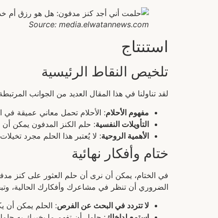
Source: media.elwatannews.com
استنتاج
تلخيص النقاط الرئيسية
لقد تناولنا في هذا المقال العديد من الجوانب المرتبطة
مفهوم الأحلام
: الأحلام تحمل معاني عميقة في ال
التأويلات النفسية
: حلم الكنز المدفون يمكن أن ي
الأهمية الروحية
: لا يُعتبر هذا الحلم مجرد تخيلا
ختام وأفكار نهائية
في الختام، يمكن أن نرى أن حلم العثور على كنز مدفو
الضروري أن تنظر في مشاعرك وأفكارك الحالية، وت
لا تتردد في البحث عن الفرص
: الحلم يمكن أن ي
استمع لداخلك
: حاول أن تفهم ما يخبرك به حلمك