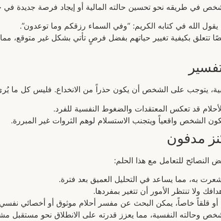
شخص في طريقه نحو تحسين حالته المالية أو إيجاد فرصة جديدة في حي
 يقول الله في كتابه الكريم: “وفي السماء رزقكم وما توعدون”.
 تتعلق بكيفية تغيير حياتهم بفضل فرصٍ تأتي بشكل غير متوقع، مما يجع
تفسير
ابية، يتوجب على الشخص أن يكون حذراً من الانخداع. فليس كل ما يُرى
لأحلام قد تعكس المعتقدات والضغوط النفسية للفرد.
كون الشخص واقعياً ويتجنب الاستسلام لوهم الثروات غير المبررة.
نز مدفون
 النصائح للتعامل مع هذا الحلم:
 شعرت به، مما يساعد في التحليل العميق بعد فترة.
افك ولا تنتظر الأمور أن تتغير بمفردها.
ات أو قلقاً خاصاً، يمكن البحث عن مفسر أحلام موثوق أو أخصائي نفسي.
الشخص وحالته النفسية، مما يعزز قدرته على الانطلاق نحو مستقبل مش