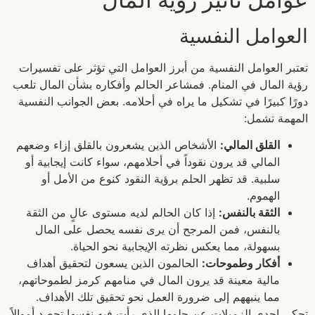
العوامل النفسية
تعتبر العوامل النفسية من أبرز العوامل التي تؤثر على تفسيرات
رؤية المال في المنام. فمشاعر الحالم وأفكاره بشأن المال تلعب
دورًا كبيرًا في تشكيل ما يراه في أحلامه. بعض الجوانب النفسية
المهمة تشمل:
القلق المالي:
الأشخاص الذين يشعرون بالقلق إزاء وضعهم
المالي قد يرون نقوداً في أحلامهم، سواء كانت إيجابية أو
سلبية. قد تظهر الحلم برؤية النقود كنوع من الأمل أو
الهموم.
الثقة بالنفس:
إذا كان الحالم لديه مستوى عالٍ من الثقة
بالنفس، فمن المرجح أن يرى نفسه يحصل على المال
بسهولة، مما يعكس نظرته الإيجابية نحو الحياة.
أفكار وطموحات:
الحالمون الذين يسعون لتحقيق أهداف
مالية معينة قد يرون المال في منامهم كرمز لطموحاتهم،
مما ينبههم إلى ضرورة العمل نحو تحقيق تلك الأهداف.
تحكي إحدى الزميلات عن حلمها الذي رأت فيه نفسها تحصد أموالاً