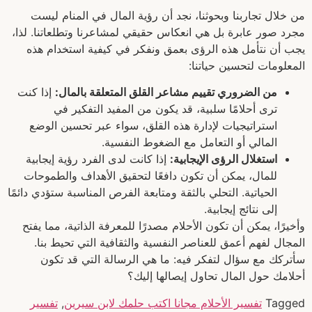
من خلال تجاربنا وبحوثنا، نجد أن رؤية المال في المنام ليست
مجرد صور عابرة بل هي انعكاس حقيقي لمشاعرنا وتطلعاتنا. لذا،
يجب أن نتأمل هذه الرؤى بعمق ونفكر في كيفية استخدام هذه
المعلومات لتحسين حياتنا:
من الضروري تقييم مشاعر القلق المتعلقة بالمال:
إذا كنت
ترى أحلامًا سلبية، قد يكون من المفيد التفكير في
استراتيجيات لإدارة هذه القلق، سواء عبر تحسين الوضع
المالي أو التعامل مع الضغوط النفسية.
استغلال الرؤى الإيجابية:
إذا كانت لدى الفرد رؤية إيجابية
للمال، يمكن أن تكون دافعًا لتحقيق الأهداف والطموحات
الحياتية. التحلي بالثقة ومتابعة الفرص المناسبة ستؤدي دائمًا
إلى نتائج إيجابية.
وأخيرًا، يمكن أن تكون الأحلام مصدرًا للمعرفة الذاتية، مما يفتح
المجال لفهم أعمق للعناصر النفسية والثقافية التي تحيط بنا.
سأتركك مع سؤال لتفكر فيه: ما هي الرسالة التي قد تكون
أحلامك حول المال تحاول إيصالها إليك؟
Tagged
تفسير الأحلام مجانا اكتب حلمك لابن سيرين
,
تفسير