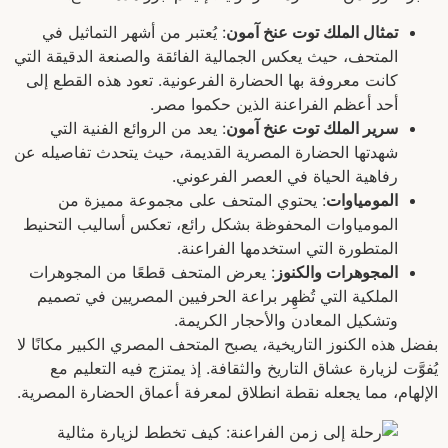
تمثال الملك توت عنخ آمون
: يُعتبر من أشهر التماثيل في
المتحف، حيث يعكس الجمالية الفائقة والصنعة الدقيقة التي
كانت معروفة بها الحضارة الفرعونية. تعود هذه القطع إلى
أحد أعظم الفراعنة الذين حكموا مصر.
سرير الملك توت عنخ آمون
: يعد من الروائع الفنية التي
شهدتها الحضارة المصرية القديمة، حيث يتحدث تفاصيله عن
رفاهية الحياة في العصر الفرعوني.
المومياوات
: يحتوي المتحف على مجموعة مميزة من
المومياوات المحفوظة بشكل رائع، تعكس أساليب التحنيط
المتطورة التي استخدمها الفراعنة.
المجوهرات والكنوز
: يعرض المتحف قطعًا من المجوهرات
الملكية التي تُظهِر براعة الحرفيين المصريين في تصميم
وتشكيل المعادن والأحجار الكريمة.
بفضل هذه الكنوز التاريخية، يصبح المتحف المصري الكبير مكانًا لا
يُفوَّت لزيارة عشاق التاريخ والثقافة. إذ يمتزج فيه التعليم مع
الإلهام، مما يجعله نقطة انطلاق لمعرفة أعماق الحضارة المصرية.