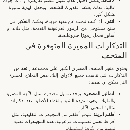
الأصالة
: يفضل اختيار هدايا تكون مصنوعة يدويًا أو ذات جودة
عالية، فذلك يعكس تقديرك للشخص ويجعل الهدية مميزة
بشكل أكبر.
التفرد
: إذا كنت تبحث عن هدية فريدة، يمكنك التفكير في
منتج مستوحى من الرموز الفرعونية القديمة، مثل قلائد أو
أساور تحمل رموزًا هيروغليفية.
التذكارات المميزة المتوفرة في
المتحف
يحتوي متجر المتحف المصري الكبير على مجموعة رائعة من
التذكارات التي تناسب جميع الأذواق. إليك بعض النماذج المميزة
التي يمكن أن تجدها:
التماثيل المصغرة
: يوجد تماثيل مصغرة تمثل الآلهة المصرية
والملوك، وهي شديدة الشبه بالقطع الأصلية. تعد تذكارات
مثالية لمحبي الآثار.
أطقم الزينة
: تتوفر أطقم من المجوهرات التقليدية، مثل
أقراط تحمل تصميمات فرعونية. هذه المجوهرات تضيف
لمسة من الأناقة لملابسك.