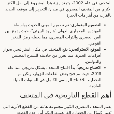
المتحف في عام 2002، وتمتد رؤية هذا المشروع إلى نقل الكنز
الأثري من المتحف المصري في ميدان التحرير إلى موقعه الجديد
بالقرب من أهرامات الجيزة.
التصميم المعماري
: تم تصميم المبنى الحديث بواسطة
المهندس المعماري الدولي “هارود البيرتي”، حيث يدمج بين
الفن العصري والتراث المصري، مما يجعله رمزًا للفخر
القومي.
الموقع الاستراتيجي
: يقع المتحف في مكان استراتيجي بجوار
أهرامات الجيزة، مما يعزز من جاذبيته للسياح المحليين
والدوليين.
الافتتاح تدريجياً
: بدأ افتتاح المتحف بشكل تدريجي منذ عام
2019، حيث تم فتح بعض القاعات للزوار، ولكن تم
التخطيط للافتتاح الرسمي الكامل في السنوات القليلة
القادمة.
أهم القطع التاريخية في المتحف
يضم المتحف المصري الكبير مجموعة هائلة من القطع الأثرية التي
تُعتبر كنوزًا من الحضارة الفرعونية. إليكم أبرز هذه القطع: