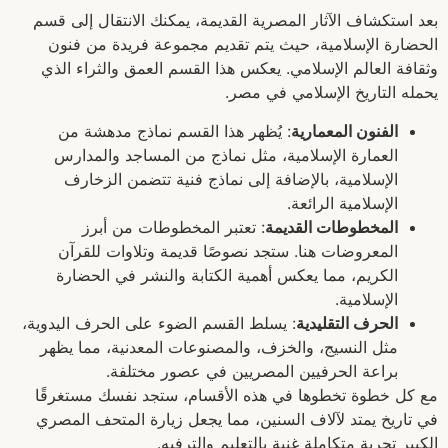
بعد استكشاف الآثار المصرية القديمة، يمكنك الانتقال إلى قسم
الحضارة الإسلامية، حيث يتم تقديم مجموعة فريدة من فنون
وثقافة العالم الإسلامي. يعكس هذا القسم العمق والثراء الذي
يحمله التاريخ الإسلامي في مصر.
الفنون المعمارية
: يُظهر هذا القسم نماذج مدهشة من
العمارة الإسلامية، مثل نماذج من المساجد والمدارس
الإسلامية، بالإضافة إلى نماذج فنية تتضمن الزخارف
الإسلامية الرائعة.
المخطوطات القديمة
: تعتبر المخطوطات من أبرز
المعروضات هنا. ستجد نصوصًا قديمة وتلاوات للقرآن
الكريم، مما يعكس أهمية الكتابة والنشر في الحضارة
الإسلامية.
الحرف التقليدية
: يسلط القسم الضوء على الحرف اليدوية،
مثل النسيج، والخزف، والمصنوعات المعدنية، مما يظهر
براعة الحرفيين المصريين في عصور مختلفة.
مع كل خطوة تخطوها في هذه الأقسام، ستجد نفسك مستغرقًا
في تاريخ يمتد لآلاف السنين، مما يجعل زيارة المتحف المصري
الكبير تجربة متكاملة غنية بالتعليم والترفيه.