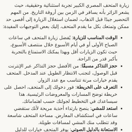
زيارة المتحف المصري الكبير تجربة استثنائية وحقيقية، حيث
يشعر الزائر بأنه يسافر في الزمن بين أروقة التاريخ. من المهم
التحضير جيدًا قبل الذهاب، لضمان استغلال الزيارة إلى أقصى حد
ممكن وتمتعك بكل ما يقدم المتحف. إليك بعض التوجيهات المفيدة:
الوقت المناسب للزيارة
: يُفضل زيارة المتحف في ساعات
الصباح الأولى أو في أيام الأسبوع خلال منتصف الأسبوع،
حيث تكون الزيارات أقل وبهذا يمكنك الاستمتاع بالتجربة
بأكبر قدر من الراحة.
حجز التذاكر مسبقًا
: من الأفضل حجز التذاكر عبر الإنترنت
قبل الوصول، لتجنب الانتظار الطويل عند المدخل. المتحف
يقدم خيارات مرنة تتناسب مع عدد الزوار.
التعرف على الخريطة
: فور دخولك إلى المتحف، احصل على
خريطة توضح المسارات والمعروضات الرئيسية. هذا
سيساعدك في التخطيط لجولتك حسب اهتماماتك.
استعد للمشي
: ينصح بارتداء أحذية مريحة لأنك ستقضي
ساعات في استكشاف المعارض. مساحة المتحف شاسعة
وقد تتطلب منك المشي لمسافات طويلة.
الاستعانة بالدليل الصوتي
: يوفر المتحف خيارات للدليل