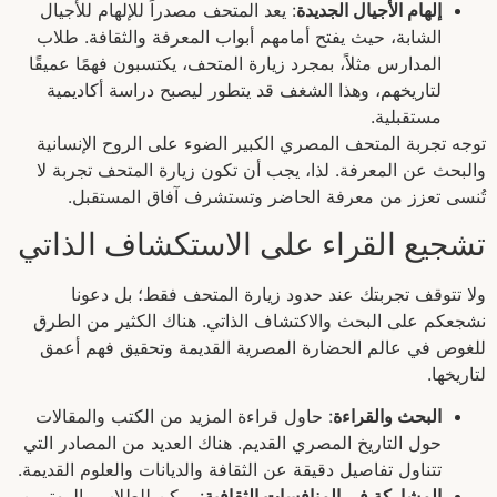
إلهام الأجيال الجديدة
: يعد المتحف مصدراً للإلهام للأجيال
الشابة، حيث يفتح أمامهم أبواب المعرفة والثقافة. طلاب
المدارس مثلاً، بمجرد زيارة المتحف، يكتسبون فهمًا عميقًا
لتاريخهم، وهذا الشغف قد يتطور ليصبح دراسة أكاديمية
مستقبلية.
توجه تجربة المتحف المصري الكبير الضوء على الروح الإنسانية
والبحث عن المعرفة. لذا، يجب أن تكون زيارة المتحف تجربة لا
تُنسى تعزز من معرفة الحاضر وتستشرف آفاق المستقبل.
تشجيع القراء على الاستكشاف الذاتي
ولا تتوقف تجربتك عند حدود زيارة المتحف فقط؛ بل دعونا
نشجعكم على البحث والاكتشاف الذاتي. هناك الكثير من الطرق
للغوص في عالم الحضارة المصرية القديمة وتحقيق فهم أعمق
لتاريخها.
البحث والقراءة
: حاول قراءة المزيد من الكتب والمقالات
حول التاريخ المصري القديم. هناك العديد من المصادر التي
تتناول تفاصيل دقيقة عن الثقافة والديانات والعلوم القديمة.
المشاركة في المنافسات الثقافية
: يمكن للطلاب والمهتمين