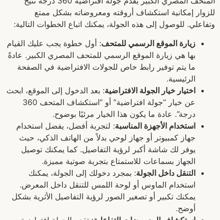
المتحف المصري الكبير يقدم جولة افتراضية 360 درجة تتيح
للزوار إمكانية استكشاف أروقته ومعروضاته بشكل ممتع
وتفاعلي. للوصول إلى هذه الجولة، يمكنك اتباع الخطوات التالية:
زيارة الموقع الرسمي للمتحف
: أول خطوة يجب عليك القيام
بها هي زيارة الموقع الرسمي للمتحف المصري الكبير. عادةً
ما يتم توفير رابط خاص للجولات الافتراضية في الصفحة
الرئيسية.
اختيار خيار الجولة الافتراضية
: بعد الدخول إلى الموقع، ابحث
عن خيار “جولة افتراضية” أو “استكشاف المتحف 360
درجة”. عادة ما يكون هذا الخيار مرئيًا بوضوح.
استخدام الأجهزة المناسبة
: لتجربة أفضل، يفضل استخدام
جهاز كمبيوتر أو جهاز لوحي بدلاً من الهاتف الذكي، حيث
يوفر لك شاشة أكبر لرؤية التفاصيل. كما يمكنك توصيل
الجهاز بسماعات للاستمتاع بتجربة صوتية مميزة.
التنقل داخل الجولة
: بمجرد دخولك إلى الجولة، يمكنك
استخدام الماوس أو لوحة اللمس للتنقل داخل المعرض.
يمكنك تكبير أو تصغير الصور لرؤية التفاصيل الأثرية بشكل
أوضح.
استكشاف المعروضات التفاعلية
: تقدم الجولة افتراضية