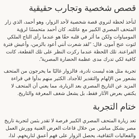
قصص شخصية وتجارب حقيقية
لنأخذ لحظة لنروي قصة شخصية لأحد الزوار، وهو أحمد، الذي زار
المتحف المصري الكبير مع عائلته. كان أحمد متحمسًا لرؤية
المومياوات ولكن ما أثر في قلبه حقًا هو عندما رأى التاج الملكي
لتوت عنخ آمون. قال: “لقد شعرت أنني أعود بالزمن، وأعيش فترة
الفراعنة. تلك اللحظة عندما ركزت النظر على تلك القطعة، كانت
كافية لكي تدرك مدى عظمة الحضارة المصرية”.
تجربة مثل هذه ليست نادرة، فالزوار غالبًا ما يخرجون من المتحف
بشعور من الإلهام والتقدير للأجداد. الكثير منهم بدأوا في قراءة
المزيد عن التاريخ المصري بعد الزيارة، مما يعني أن المتحف لا
يكتفي بعرض الآثار فقط، بل يشعل شغف المعرفة والتاريخ.
ختام التجربة
تعد زيارة المتحف المصري الكبير فرصة لا تقدر بثمن لتجربة تاريخ
مصر بشكل مباشر. من خلال قاعات العرض الغنية وورش العمل
والفعاليات الثقافية، يحصل الزوار على فهم أعمق لتاريخهم. لذا،