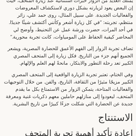
يمتلك العديد من الزوار خبرات استثنائية عند زيارة المتحف، حيث
إن البعض يعود لزيارته بشكل دوري لاستكشاف المعروضات
والفعاليات الجديدة. على سبيل المثال، روى حمد علي، زائر
منتظم، تجربته: “في كل زيارة أشعر وكأنني أكتشف شيئًا جديدًا.
في أحد المرات، حضرت ورشة عمل عن التحنيط، وأوضح لي
المحاضر كيفية الحفاظ على المومياوات، كانت تجربة محورية.”
تضاف تجربة الزوار إلى الفهم الأعمق للحضارة المصرية، ويشعر
الجميع أنهم جزء من التاريخ. فكل زيارة إلى المتحف المصري
الكبير تعد رحلة التطور والابتكار، مانحةً لهم العلم والإلهام.
وفي الختام، تعتبر تجربة الزيارة الواقعية إلى المتحف المصري
الكبير مزيجًا مثيرًا من الثقافة، التاريخ، والفن. من خلال التوجيهات
والفعاليات المتاحة، يتمكن الزوار من الاستمتاع بكل ما يقدم
المتحف، ليعودوا إلى منازلهم حاملين معهم ذكريات غنية ومعرفة
جديدة عن الحضارة التي شكلت جزءًا كبيرًا من تاريخ البشرية.
الاستنتاج
إعادة تأكيد أهمية تجربة المتحف