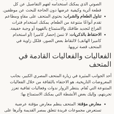
الصوتي الذي يمكنك استخدامه لفهم التفاصيل عن كل
قطعة أثرية وكيفية عرضها دون الحاجة للبحث عن موظفين.
تناول الطعام والشراب
: يحتوي المتحف على مقاهٍ ومطاعم
تقدم أنواعًا متنوعة من الطعام. يمكنك استخدام فترات
الفراغ لتجديد طاقتك والاستمتاع بالقهوة أو وجبة خفيفة.
الاحتفاظ بالذكريات
: لا تنسَ إحضار كاميرا (أو استخدام
كاميرا الهاتف) لالتقاط بعض الصور، فلكل زاوية في
المتحف قصة ترويها.
الفعاليات والفعاليات القادمة في
المتحف
أحد الجوانب المثيرة في زيارة المتحف المصري الكبير، بجانب
المعروضات التاريخية، هو الاحتفاء بالثقافة من خلال الفعاليات
المتنوعة التي تُقام. ينتظر الزوار ندوات وفعاليات ثقافية تعزز
تجربتهم، وإليك بعض الأنشطة التي يمكنك الاستمتاع بها:
معارض مؤقتة
: المتحف ينظم معارض مؤقتة عرضية
تستعرض مجموعات فريدة تتعلق بمصر القديمة وأثرها على