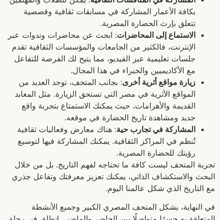
بكافة الأعمار المشاركة في مسابقات ثقافية وقصصية
تتعلق بإرث الحضارة المصرية.
الاستماع إلى المحاضرات
: ابحث عن محاضرات وندوات عبر
الإنترنت، فالكثير من الجامعات والمؤسسات الثقافية تقدم
جلسات تعليمية عبر الفيديو، مما يتيح لك الفرصة للتفاعل
مع الأكاديميين والخبراء في هذا المجال.
زيارة مواقع أثرية أخرى
: بجانب المتحف، توجد العديد من
المواقع الأثرية في مصر التي تستحق الزيارة. مثل المعابد
القديمة والأهرامات، حيث يمكنك الاستمتاع بتجربة واقع
جديد ومشاهدة تاريخ الحضارة في موقعه.
المشاركة في تجارب حية
: هناك معارض وفعاليات ثقافية
تُنظم في المراكز الثقافية. يمكنك المشاركة فيها لتوسيع
رؤيتك للحضارة المصرية.
تجربة المتحف ليست كافة ما تحتاجه لفهم التاريخ. بل من خلال
البحث والاستكشاف الذاتي، يمكنك تعزيز معرفتك وتفاعل جذري
مع التاريخ الذي شكل عالمنا اليوم.
في النهاية، يشكل المتحف المصري الكبير وجميع الأنشطة
المتعلقة به جسرًا متواصلًا بين الحاضر والماضي. انطلق في رحلة