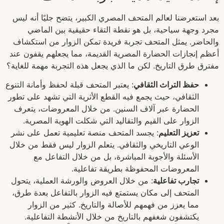
بعد استعرضنا لعالم المتحف المصري الكبير، يتضح جليًا أنه ليس
مجرد وجهة سياحية، بل هو نقطة التقاء حقيقية بين الماضي
والحاضر. يمثل المتحف تجربة فريدة تمكن الزوار من استكشاف
أعظم إنجازات الحضارة المصرية القديمة، مما يجعلهم يقفون عند
مفترق طرق التاريخ. لكن ما الذي يجعل هذه التجربة مهمة للغاية؟
حفظ التراث الثقافي
: يعتبر المتحف قبلة لحفظ وأمانة التنوع
الثقافي، حيث يجمع فيه القطع الأثرية التي تشهد على تطور
الحضارة عبر آلاف السنين. من خلال المعروضات، يتعرف
الزوار على القيم والتقاليد التي شكلت الهوية المصرية.
تعزيز التعليم
: يجسد المتحف منصة تعليمية تعمل على نشر
الوعي التاريخي والثقافي. يتعلم الزوار ليس فقط من خلال
الأسئلة والأجوبة المباشرة، بل من خلال التفاعل مع
المعروضات المحفوظة بطريقة تفاعلية.
تجارب تفاعلية
: من خلال العروض والورشة العملية، يتحول
المتحف إلى مكان يستمتع فيه الزوار بالتفاعل بعدة طرق،
مما يعزز من فهمهم للأصالة والتاريخ. كثير من الزوار
يكتشفون شغفهم بالتاريخ من خلال الأنشطة التفاعلية.