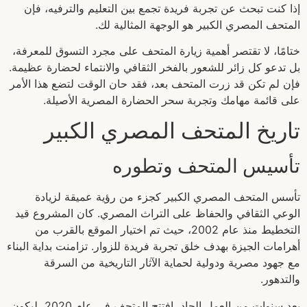
إذا كنت تبحث عن تجربة فريدة تجمع بين التعليم والترفيه، فإن
المتحف المصري الكبير هو الوجهة المثالية لك.
ختامًا، لا تقتصر أهمية زيارة المتحف على مجرد التسوق للمعرفة،
بل تدعو كل زائر للشعور بالفخر الثقافي والانتماء لحضارة عظيمة.
فإن لم تكن قد زرت المتحف بعد، فقد حان الوقت لتضع هذا الأمر
على قائمة مهامك وتجربة سحر الحضارة المصرية الأصيلة.
تاريخ المتحف المصري الكبير
تأسيس المتحف وتطوره
تأسس المتحف المصري الكبير كجزء من رؤية عميقة لزيادة
الوعي الثقافي والحفاظ على التراث المصري. كان المشروع قيد
التخطيط منذ عام 2002، حيث تم اختيار الموقع بالقرب من
أهرامات الجيزة بهدف خلق تجربة فريدة للزوار. تزامنت بداية البناء
مع جهود مصرية ودولية لحماية الآثار التاريخية من السرقة
والتدهور.
بعد سنوات من العمل الجاد، افتتح المتحف في عام 2020، ليكون