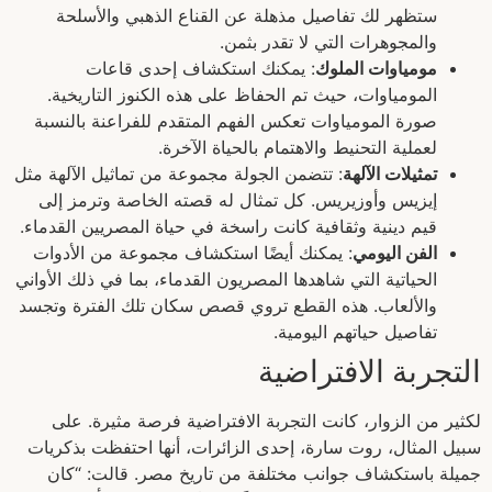
ستظهر لك تفاصيل مذهلة عن القناع الذهبي والأسلحة
والمجوهرات التي لا تقدر بثمن.
مومياوات الملوك
: يمكنك استكشاف إحدى قاعات
المومياوات، حيث تم الحفاظ على هذه الكنوز التاريخية.
صورة المومياوات تعكس الفهم المتقدم للفراعنة بالنسبة
لعملية التحنيط والاهتمام بالحياة الآخرة.
تمثيلات الآلهة
: تتضمن الجولة مجموعة من تماثيل الآلهة مثل
إيزيس وأوزيريس. كل تمثال له قصته الخاصة وترمز إلى
قيم دينية وثقافية كانت راسخة في حياة المصريين القدماء.
الفن اليومي
: يمكنك أيضًا استكشاف مجموعة من الأدوات
الحياتية التي شاهدها المصريون القدماء، بما في ذلك الأواني
والألعاب. هذه القطع تروي قصص سكان تلك الفترة وتجسد
تفاصيل حياتهم اليومية.
التجربة الافتراضية
لكثير من الزوار، كانت التجربة الافتراضية فرصة مثيرة. على
سبيل المثال، روت سارة، إحدى الزائرات، أنها احتفظت بذكريات
جميلة باستكشاف جوانب مختلفة من تاريخ مصر. قالت: “كان