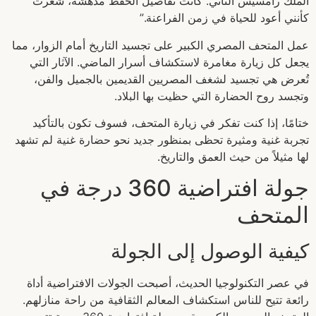
الملك رامسيس الثاني. كانت تفاصيل الحفظ مدهشة، شعرت
كأنني أعود للحياة في زمن الفراعنة.”
عمل المتحف المصري الكبير على تجسيد التاريخ أمام الزوار، مما
يجعل كل زيارة مغامرة لاستكشاف أسرار الماضي. الآثار التي
تُعرض هي تجسيد لشغف المصريين القديمين بالجميل والفن،
وتجسد روح الحضارة التي حظيت بها البلاد.
ختامًا، إذا كنت تفكر في زيارة المتحف، فسوف تكون بالتأكيد
تجربة غنية ومثيرة تحظى بمنظور جديد نحو حضارة غنية لم تشهد
لها مثيلاً من حيث العمق والتاريخ.
جولة افتراضية 360 درجة في
المتحف
كيفية الوصول إلى الجولة
في عصر التكنولوجيا الحديث، أصبحت الجولات الافتراضية أداة
رائعة تتيح للناس استكشاف المعالم الثقافية من راحة منازلهم.