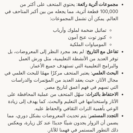
مجموعات أثرية رائعة
: يحتوي المتحف على أكثر من
100,000 قطعة أثرية، مما يجعله من بين أكبر المتاحف في
العالم. يمكن أن تشمل المجموعات:
تماثيل ضخمة لملوك وأرباب
كنوز توت عنخ آمون
المومياوات الملكية
تفاعل مع التاريخ
: لم يعد مجرد النظر إلى المعروضات، بل
توفر العديد من الأنشطة التعليمية، مثل ورش العمل
والبرامج التعليمية التي تستهدف جميع الأعمار.
البحث العلمي
: يعتبر المتحف مركزًا مهمًا للبحث العلمي في
مجال الآثار، حيث يعقد العديد من المؤتمرات والدراسات
التي تسهم في فهم أعمق لتاريخ مصر.
الاحتفاظ بالتراث
: سهّل المتحف من عملية المحافظة على
الآثار واستخدامها في التعليم والبحث. كما يهدف إلى زيادة
الوعي بأهمية التراث الثقافي والحفاظ عليه.
التجدد المستمر
: يتم تحديث المعروضات بشكل دوري، مما
يضمن أن الزوار يجدون شيئًا جديدًا عند كل زيارة، ويعكس
ذلك التطور المستمر في فهمنا للآثار.