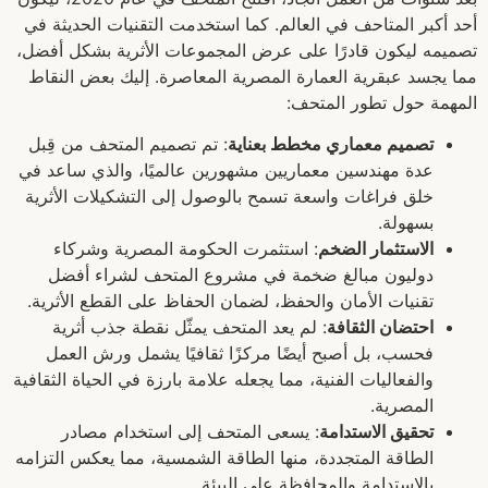
أحد أكبر المتاحف في العالم. كما استخدمت التقنيات الحديثة في
تصميمه ليكون قادرًا على عرض المجموعات الأثرية بشكل أفضل،
مما يجسد عبقرية العمارة المصرية المعاصرة. إليك بعض النقاط
المهمة حول تطور المتحف:
تصميم معماري مخطط بعناية
: تم تصميم المتحف من قِبل
عدة مهندسين معماريين مشهورين عالميًا، والذي ساعد في
خلق فراغات واسعة تسمح بالوصول إلى التشكيلات الأثرية
بسهولة.
الاستثمار الضخم
: استثمرت الحكومة المصرية وشركاء
دوليون مبالغ ضخمة في مشروع المتحف لشراء أفضل
تقنيات الأمان والحفظ، لضمان الحفاظ على القطع الأثرية.
احتضان الثقافة
: لم يعد المتحف يمثّل نقطة جذب أثرية
فحسب، بل أصبح أيضًا مركزًا ثقافيًا يشمل ورش العمل
والفعاليات الفنية، مما يجعله علامة بارزة في الحياة الثقافية
المصرية.
تحقيق الاستدامة
: يسعى المتحف إلى استخدام مصادر
الطاقة المتجددة، منها الطاقة الشمسية، مما يعكس التزامه
بالاستدامة والمحافظة على البيئة.