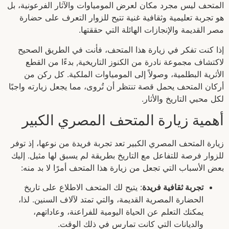
المتحف ليس مجرد مكان لعرض المومياوات والآثار الفرعونية، بل
هو تجربة تعليمية وثقافية غنية تتيح للزوار التعرف على حضارة
مصر القديمة والإنجازات الهائلة التي حققتها.
إذا كنت تفكر في زيارة هذا المتحف، فأنت في الطريق الصحيح
لاكتشاف مجموعة نادرة من الكنوز التاريخية, بدءًا من القطع
الأثرية البطلمية، وصولاً إلى المومياوات الملكية. كل ركن من
أركان المتحف يحمل قصة تنتظر أن تُروى، مما يجعل زيارته واجبًا
لكل محبي التاريخ والأثار.
أهمية زيارة المتحف المصري الكبير
زيارة المتحف المصري الكبير تعد تجربة فريدة من نوعها، إذ توفر
للزوار فرصة للتفاعل مع التاريخ بطريقة لم يسبق لها مثيل. إليك
بعض الأسباب التي تجعل من زيارة هذا المتحف أمرًا لا بد منه:
تجربة ثقافية فريدة
: يتيح لك المتحف الاطلاع على تاريخ
الحضارة المصرية القديمة، والتي تمتد لآلاف السنين. لذا،
يمكنك التعلم عن الحياة اليومية للفراعنة، وعاداتهم،
والديانات التي كانت تمارس في ذلك الوقت.