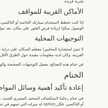
تجربة فريدة.
الأماكن القريبة للمواقف
إذا كنت تخطط لاستخدام سيارتك الخاصة أو التاكسي، 
الوصول مبكرًا لزيادة فرص العثور على مكان. تعد موا
التوجيهات المحلية
لا تنسَ استشارة المحليين! معظم السكان على دراية 
القريبة، وكان لديه معلومات مفيدة حول الطرق الأقل ان
في ختام هذه النصائح، بفضل التوجيهات الصحيحة وال
الختام
إعادة تأكيد أهمية وسائل الموا
في ختام رحلتنا لاستكشاف المتحف المصري الجديد، يجب
أو التاكسي، فكل_option له ميزاته التي تسهم في تنسيق رحلتك.