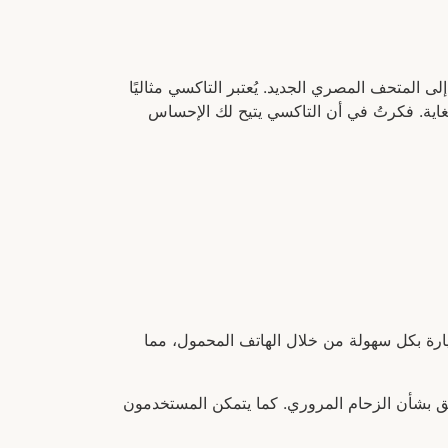
سي في مقدمة القائمة. فهي توفر便利 وسهولة الوصول مباشرة إلى المتحف المصري الجديد. يُعتبر التاكسي مثاليًا
غاية. فكرتُ في أن التاكسي يتيح لك الإحساس
لسيارة بكل سهولة من خلال الهاتف المحمول، مما
لق بشأن الزحام المروري. كما يتمكن المستخدمون