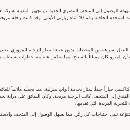
وسهولة للوصول إلى المتحف المصري الجديد. تم تجهيز المدينة بشبكة ح
حافلات تُغطي معظم المناطق. من تجربة شخصية، كنت استخدم الحافلة رقم 10 أث
ك التنقل بسرعة بين المحطات بدون عناء انتظار الزحام المروري. تعت
 المترو كان ممتلئاً بالسياح، مما يعكس شعبيته. خطوات بسيطة، مثل
تاكسي خياراً جيداً. يمتاز بخدمة أبواب منزلية، مما يجعله ملائماً للعا
فندق إلى المتحف. كانت الرحلة مريحة، وكان السائق على دراية بج
للتجربة الفريدة التي تقدمها.
ّعة تلبي احتياجات كل زائر، مما يسهل الوصول إلى المتحف والاستمتا