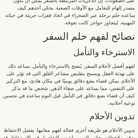
على الصعوبات. إن الذكريات المرتبطة بالسفر يمكن أن تكون
مصدر إلهام للتعامل مع الأوقات الصعبة. يحكي أحدهم كيف
ساعده حلم برحلة عبر الصحراء في اتخاذ قفزات جريئة في حياته
المهنية، ليتجاوز حواجز كانت تعوقه.
نصائح لفهم حلم السفر
الاسترخاء والتأمل
لفهم أفضل لأحلام السفر، يُنصح بالاسترخاء والتأمل. يساعد ذلك
على تهدئة العقل ويسمح بتقليص مشاعر القلق التي قد تؤثر على
الأحلام. يمكن قضاء بضع دقائق يوميًا في مكان هادئ، مع التركيز
على التنفس، مما يساعد على صفاء الذهن. شخص ما قد يذكر
كيف أن قضاء بضع دقائق في التأمل قبل النوم ساعده في تحسين
نوعية أحلامه.
تدوين الأحلام
تدوين الأحلام هو طريقة أخرى فعالة لفهم معانيها. يفضل الاحتفاظ
بدفتر ملاحظات بجانب السرير لتدوين التفاصيل فور الاستيقاظ. قد