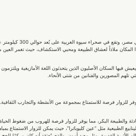
واحة سيوة هي واحدة من أجم
ر هذا المكان ملاذاً لعشاق الطبيعة ومحبي الاستكشاف، حيث تغمر العين 
ة من الـ 300 قرية صغيرة، ويعيش فيها السكان الأصليون الذين يتحدثون اللغة الأمازيغية
ي تلهم المصورين والفنانين من شتى الأنحاء.
وفر للزوار فرصة للاستمتاع بمجموعة من الأنشطة والتجارب الثقافية. 
لهادئة والطبيعة البكر، مما يوفر للزوار فرصة للهروب من ضغوط الحياة
نابيع الطبيعية مثل “عين كليوباترا”، حيث يمكن للزوار الاستمتاع بمياهه
عالم الأثرية القديمة، مثل معبد آمون، والذي يُعتقد أنه كان مركزًا ل