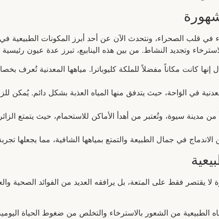
شهورة
في قلب الصحراء، ونتحدث الآن عن أحد أبرز المكونات الطبيعية في هذه
سترخاء وتجديد النشاط. من بين هذه الينابيع، تبرز عدة عيون رئيسية ت
 إنها كانت مكاناً مفضلاً للملكة كليوباترا. مياهها المعدنية تُعرف بخصا
المعدنية في الوَاحة، حيث يتدفق منها المياه العذبة بشكل دائم. يُمكن 
لعين على بُعد 22 كيلومتراً من مدينة سيوة، وتُعتبر من أهدأ الأماكن للاستحمام، حيث ي
ن الاندماج في جمال الطبيعة والتمتع بمياهها الشافية، مما يجعلها تجربة 
بيعية
وة لا يقتصر فقط على المتعة، بل يرافقه العديد من الفوائد الصحية وا
ياه الطبيعية من الشعور بالاسترخاء والتخلص من ضغوط الحياة اليوم