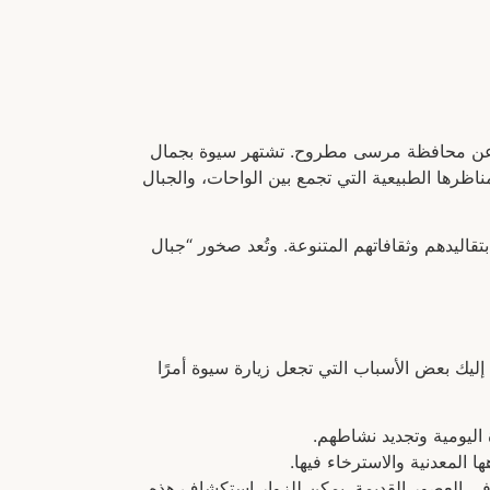
ل الوجهات السياحية في مصر، وتقع في صحراء سيوة الغربية على بُعد حوالي 300 كيلومتر عن محافظة مرسى مطروح. تشتهر سيوة بجمال
مناظرها الطبيعية التي تجمع بين الواحات، والجبال
 ويلتزمون بتقاليدهم وثقافاتهم المتنوعة. وتُعد صخور “جبال
إليك بعض الأسباب التي تجعل زيارة سيوة أمرًا
 اليومية وتجديد نشاطهم.
ا المعدنية والاسترخاء فيها.
لحج في العصور القديمة. يمكن للزوار استكشاف هذه