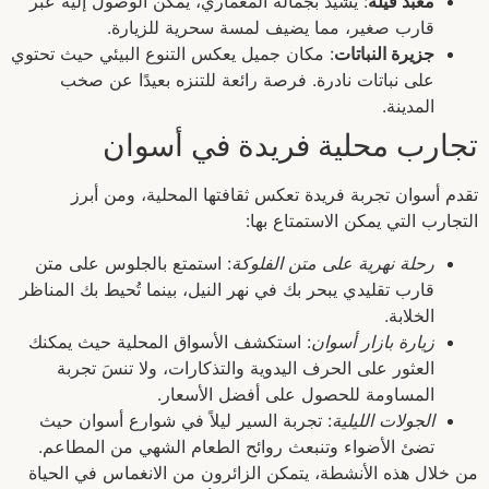
معبد فيلة
: يُشيد بجماله المعماري، يمكن الوصول إليه عبر
قارب صغير، مما يضيف لمسة سحرية للزيارة.
جزيرة النباتات
: مكان جميل يعكس التنوع البيئي حيث تحتوي
على نباتات نادرة. فرصة رائعة للتنزه بعيدًا عن صخب
المدينة.
تجارب محلية فريدة في أسوان
تقدم أسوان تجربة فريدة تعكس ثقافتها المحلية، ومن أبرز
التجارب التي يمكن الاستمتاع بها:
رحلة نهرية على متن الفلوكة
: استمتع بالجلوس على متن
قارب تقليدي يبحر بك في نهر النيل، بينما تُحيط بك المناظر
الخلابة.
زيارة بازار أسوان
: استكشف الأسواق المحلية حيث يمكنك
العثور على الحرف اليدوية والتذكارات، ولا تنسَ تجربة
المساومة للحصول على أفضل الأسعار.
الجولات الليلية
: تجربة السير ليلاً في شوارع أسوان حيث
تضئ الأضواء وتنبعث روائح الطعام الشهي من المطاعم.
من خلال هذه الأنشطة، يتمكن الزائرون من الانغماس في الحياة