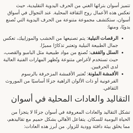
تتميز أسوان بتراثها الغني من الحرف اليدوية التقليدية، حيث
تعكس هذه الأعمال روح الثقافة المحلية. عند التجوال في أسواق
أسوان، ستكتشف مجموعة متنوعة من الحرف اليدوية التي تُصنع
يدويًا، ومنها:
الرقصات النيلية
: يتم تصنيعها من الخشب والموزاييك، تعكس
جمال الطبيعة النيلية وتعتبر تذكارًا مميزًا.
السلل والقفف
: تُصنع من مواد طبيعية مثل البامبو والقصب،
حيث تستخدم لأغراض متنوعة وتُظهر المهارات الفنية العالية
لدى الحرفيين.
الأقمشة الملونة
: تُعتبر الأقمشة المزخرفة بالرسوم
الفرعونية أو ذات الألوان الزاهية جزءًا أساسيًا من الموروث
الثقافي.
التقاليد والعادات المحلية في أسوان
تشكل التقاليد والعادات المعروفة في أسوان جزءًا لا يتجزأ من
الحياة اليومية للسكان. يتفاعل الأهالي بشكل حميم مع تقاليدهم،
مما يخلق بيئة دافئة وودية للزوار. من أبرز هذه العادات: