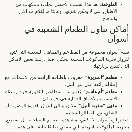
الملوخية
: يعد هذا الحساء الأخضر المليء بالنكهات من
الأطباق التي لا يمكن تفويتها، وغالبًا ما يُقدّم مع الأرز
والدجاج.
أماكن تناول الطعام الشعبية في
أسوان
تقدم أسوان مجموعة من المطاعم والمقاهي الشعبية التي تُتيح
للزوار تجربة المأكولات المحلية بشكل أصيل. إليك بعض الأماكن
التي يُنصح بزيارتها:
مطعم “الجزيرة”
: معروف بأطباقه الرائعة من الأسماك، مع
إطلالة رائعة على نهر النيل.
مطعم “أم هاشم”
: يُعتبر من المطاعم التقليدية حيث يمكنك
الاستمتاع بالأطباق العائلية في جو دافئ.
مقهى “سفينة النيل”
: مكان مثالي لتذوق القهوة المصرية أو
الشاي، مع الفطائر المحلية.
عند زيارة أسوان، لا تكتفِ بمشاهدة المعالم السياحية، بل استمتع
بتجربة المأكولات الفريدة التي تضفي طابعًا خاصًا على هذه