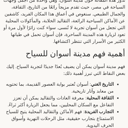
تدور هذه المقالة حول مدينة أسوان، وهي واحدة من أجمل وجهات
السياحة في مصر، حيث تقدم مزيجاً رائعًا من التاريخ، الثقافة،
والجمال الطبيعي. سنغوص في أعماق هذا المكان الفريد، كاشفين
عن الأماكن السياحية الرائعة، التقاليد الخلابة، والمأكولات المحلية
التي تجعل من أسوان تجربة لا تُنسى. سواء كنت زائرًا لأول مرة أو
تعود لزيارة هذه المدينة الساحرة، فإن أسوان تحمل في طياتها
الكثير من الأسرار التي تنتظر اكتشافها.
أهمية فهم مدينة أسوان للسياح
فهم مدينة أسوان يمكن أن يضيف بُعدًا جديدًا لتجربة السياح. إليك
بعض النقاط التي تبرز أهمية ذلك:
التاريخ الغني
: أسوان تُعتبر بوابة العصور القديمة، بما تحتويه
من معابد وآثار تاريخية.
الثقافة المحلية
: معرفة العادات والتقاليد يمكن أن تعزز
التفاعل مع السكان المحليين، مما يجعل الزيارة أكثر ثراءً.
التجارب الفريدة
: فهم الأماكن والتقاليد المحلية يتيح للسياح
الاستمتاع بتجارب حقيقية، مثل الرحلات النهرية وأسواق
الحرف اليدوية.