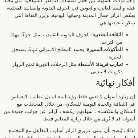
والمأكولات الشهية. من خلال اكتشاف الأماكن السياحية مثل معبد
فيلة والسد العالي، والغوص في الحرف اليدوية والتقاليد المحلية،
يعكس الزائر جمال المدينة وحياتها اليومية. وأبرز النقاط التي
يمكن تلخيصها هي:
الثقافة الشعبية
: الحرف اليدوية التقليدية تمثل جزءًا مهمًا
من التراث.
المأكولات المميزة
: يجسد المطبخ الأسواني تنوعًا يستحق
التجربة.
تجارب فريدة
: الأنشطة مثل الرحلات النهرية تمنح الزوار
ذكريات لا تنسى.
أفكار نهائية
إن زيارة أسوان لا تعني فقط رؤية المعالم بل تتطلب الانغماس
في الثقافة والحياة اليومية للسكان. من خلال المحادثات مع
السكان واستكشاف أسواقهم، يكشف الزائر عن جوانب جديدة من
أسوان قد لا تُرى من خلال زيارة المعالم فقط.
لذلك، يُنصح بأن تتبنى عزيزي الزائر أسلوب التفاعل مع المجتمع
المحلي، وابتعد عن الروتين السياحي التقليدي. خذ وقتك للاستمتاع