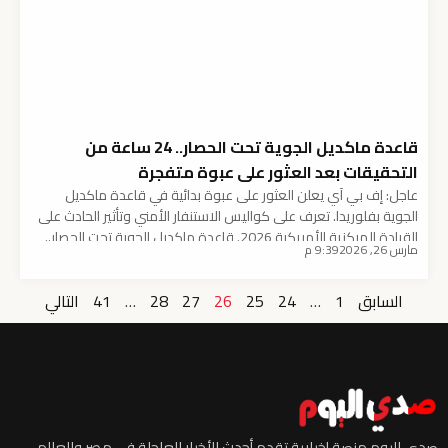
قاعدة ماكديل الجوية تحت الحصار.. 24 ساعة من
التحقيقات بعد العثور على عبوة متفجرة
عاجل: إف بي آي يعلن العثور على عبوة بدائية في قاعدة ماكديل
الجوية بفلوريدا. تعرف على كواليس الاستنفار الأمني وتأثير الحادث على
القيادة المركزية الأمريكية 2026. قاعدة ماكديل الجوية تحت الحصار..
مارس 26, 2026
9:39 م
24 ساعة من التحقيقات بعد العثور على عبوة متفجرة أعلن مكتب
التحقيقات الفيدرالي (FBI) عن حالة استنفار قصوى داخل قاعدة ماكديل
السابق
1
…
24
25
26
27
28
…
41
التالي
الجوية بولاية فلوريدا، […]
صدى اليوم منصة إخبارية تقدم أحدث الأخبار العاجلة في مصر والعالم