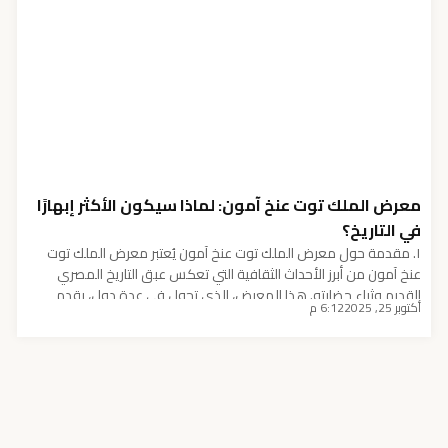
معرض الملك توت عنخ آمون: لماذا سيكون الأكثر إبهارًا
في التاريخ؟
١. مقدمة حول معرض الملك توت عنخ آمون يُعتبر معرض الملك توت
عنخ آمون من أبرز الأحداث الثقافية التي تعكس عبق التاريخ المصري
القديم وثراء حضارته. هذا المعرض، الذي تجول في عدة دول، يقدم
أكتوبر 25, 2025
6:12 م
للزوار فرصة فريدة لاكتشاف كنوز الملك الشاب الذي اشتهر بحكمه
القصير وتاريخه المليء بالألغاز. في كل مكان يحل فيه، يترك المعرض […]