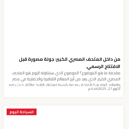
من داخل المتحف المصري الكبير: جولة مصورة قبل
الافتتاح الرسمي.
مقدمة ما هو الموضوع؟ الموضوع الذي سنتناوله اليوم هو المتحف
المصري الكبير، الذي يعد من أبرز المعالم الثقافية والحضارية في مصر
والعالم. يُعتبر هذا المتحف وجهة رئيسية لعشاق التاريخ والآثار، حيث يضم
أكتوبر 27, 2025
4:46 م
مجموعة هائلة من التحف والقطع الأثرية التي تعود للعصور الفرعونية.
يهدف المتحف إلى تقديم قصة الحضارة المصرية القديمة بطريقة
تفاعلية وجذابة، مما يجعله […]
السياحة اليوم