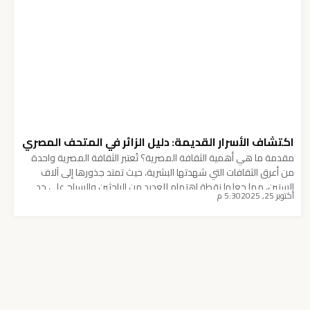
اكتشاف الأسرار القديمة: دليل الزائر في المتحف المصري
مقدمة ما هي أهمية الثقافة المصرية؟ تُعتبر الثقافة المصرية واحدة
من أعرق الثقافات التي شهدتها البشرية، حيث تمتد جذورها إلى آلاف
السنين، مما جعلها نقطة اهتمام للعديد من الباحثين والسياح على حد
أكتوبر 25, 2025
5:30 م
سواء. فالفن، والأدب، والديانة في مصر القديمة ليست مجرد ذكريات
تاريخية، بل هي أسس ساهمت في بناء الحضارات الإنسانية الأخرى.
استمدت هذه الثقافة […]