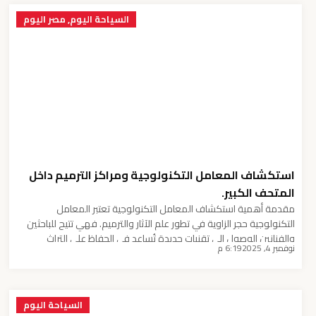
السياحة اليوم
,
مصر اليوم
استكشاف المعامل التكنولوجية ومراكز الترميم داخل
المتحف الكبير.
مقدمة أهمية استكشاف المعامل التكنولوجية تعتبر المعامل
التكنولوجية حجر الزاوية في تطور علم الآثار والترميم. فهي تتيح للباحثين
والفنانين الوصول إلى تقنيات جديدة تُساعد في الحفاظ على التراث
نوفمبر 4, 2025
6:19 م
الثقافي وتوثيقه. فكل قطعة أثرية تحمل في طياتها قصة تاريخية، ومع
تقدم التكنولوجيا، أصبح بالإمكان فك طلاسم هذه القصص بشكل أدق
وأكثر فعالية. على سبيل المثال، تقنية […]
السياحة اليوم