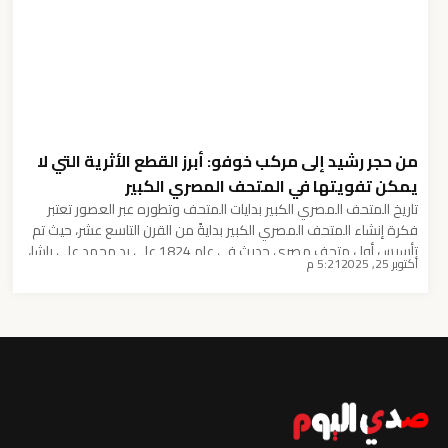
من حجر رشيد إلى مركب خوفو: أبرز القطع الأثرية التي لا
يمكن تفويتها في المتحف المصري الكبير
تاريخ المتحف المصري الكبير بدايات المتحف وتطوره عبر العصور تعتبر
فكرة إنشاء المتحف المصري الكبير بدايةً من القرن التاسع عشر، حيث تم
تأسيس أول متحف مصري حديث في عام 1824 على يد محمد علي باشا،
أكتوبر 25, 2025
5:21 م
وكان ذلك في قصره في القاهرة. هذا المتحف كان ملتقى ليس للآثار
المصرية فحسب، بل للفنون والتاريخ المصري بشكل عام. […]