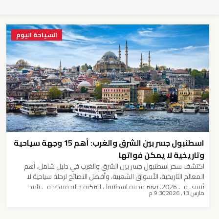
السياحة اليوم
اسطنبول جسر بين الشرق والغرب: أهم 15 وجهة سياحية
وتاريخية لا يمكن فواتها
اكتشف سحر اسطنبول جسر بين الشرق والغرب في دليل شامل. أهم
المعالم التاريخية، الأسواق الشعبية، وأفضل النصائح لرحلة سياحية لا
تُنسى في 2026. تعتبر مدينة اسطنبول التركية حالة فريدة في تاريخ
مارس 13, 2026
9:30 م
الجغرافيا والحضارة الإنسانية، فهي المدينة الوحيدة في العالم التي تمتد
جذورها في قارتين في آن واحد (آسيا وأوروبا). إن البحث عن اسطنبول
جسر بين […]