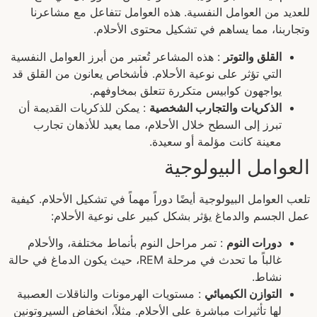
للعديد من العوامل النفسية. هذه العوامل تتفاعل مع مشاعرنا
وتجاربنا، مما يساهم في تشكيل محتوى الأحلام.
القلق والتوتر
: هذه المشاعر تُعتبر من أبرز العوامل النفسية
التي تؤثر على نوعية الأحلام. فأشخاص يعانون من القلق قد
يواجهون كوابيس متكررة تتعلق بمخاوفهم.
الذكريات والتجارب الشخصية
: يمكن للذكريات القديمة أن
تبرز إلى السطح خلال الأحلام، مما يعيد للأذهان تجارب
معينة كانت مؤلمة أو سعيدة.
العوامل البيولوجية
تلعب العوامل البيولوجية أيضًا دوراً مهماً في تشكيل الأحلام. كيفية
عمل الجسم والدماغ يؤثر بشكل كبير على نوعية الأحلام:
دورات النوم
: تمر مراحل النوم بأنماط مختلفة، والأحلام
غالباً ما تحدث في مرحلة REM، حيث يكون الدماغ في حالة
نشاط.
التوازن الكيميائي
: مستويات الهرمونات والناقلات العصبية
لها تأثيرات مباشرة على الأحلام. مثلاً، انخفاض السيروتونين