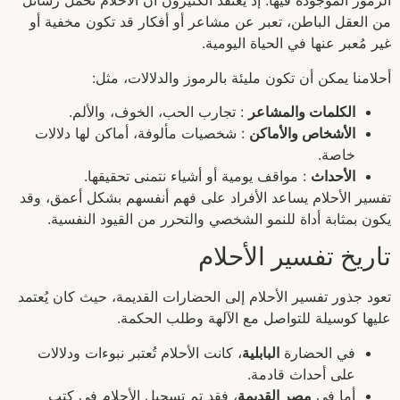
الرموز الموجودة فيها. إذ يعتقد الكثيرون أن الأحلام تحمل رسائل
من العقل الباطن، تعبر عن مشاعر أو أفكار قد تكون مخفية أو
غير مُعبر عنها في الحياة اليومية.
أحلامنا يمكن أن تكون مليئة بالرموز والدلالات، مثل:
الكلمات والمشاعر
: تجارب الحب، الخوف، والألم.
الأشخاص والأماكن
: شخصيات مألوفة، أماكن لها دلالات
خاصة.
الأحداث
: مواقف يومية أو أشياء نتمنى تحقيقها.
تفسير الأحلام يساعد الأفراد على فهم أنفسهم بشكل أعمق، وقد
يكون بمثابة أداة للنمو الشخصي والتحرر من القيود النفسية.
تاريخ تفسير الأحلام
تعود جذور تفسير الأحلام إلى الحضارات القديمة، حيث كان يُعتمد
عليها كوسيلة للتواصل مع الآلهة وطلب الحكمة.
في الحضارة
البابلية
، كانت الأحلام تُعتبر نبوءات ودلالات
على أحداث قادمة.
أما في
مصر القديمة
، فقد تم تسجيل الأحلام في كتب