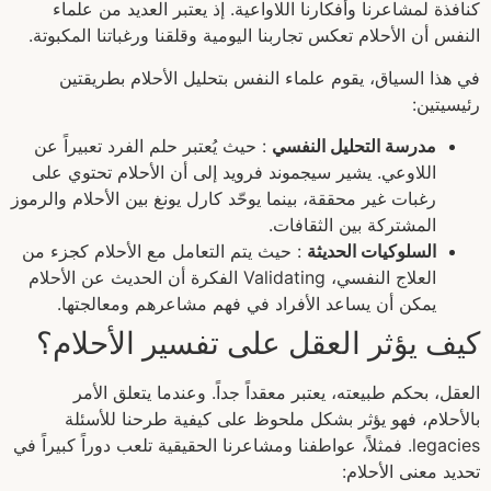
كنافذة لمشاعرنا وأفكارنا اللاواعية. إذ يعتبر العديد من علماء
النفس أن الأحلام تعكس تجاربنا اليومية وقلقنا ورغباتنا المكبوتة.
في هذا السياق، يقوم علماء النفس بتحليل الأحلام بطريقتين
رئيسيتين:
مدرسة التحليل النفسي
: حيث يُعتبر حلم الفرد تعبيراً عن
اللاوعي. يشير سيجموند فرويد إلى أن الأحلام تحتوي على
رغبات غير محققة، بينما يوحّد كارل يونغ بين الأحلام والرموز
المشتركة بين الثقافات.
السلوكيات الحديثة
: حيث يتم التعامل مع الأحلام كجزء من
العلاج النفسي، Validating الفكرة أن الحديث عن الأحلام
يمكن أن يساعد الأفراد في فهم مشاعرهم ومعالجتها.
كيف يؤثر العقل على تفسير الأحلام؟
العقل، بحكم طبيعته، يعتبر معقداً جداً. وعندما يتعلق الأمر
بالأحلام، فهو يؤثر بشكل ملحوظ على كيفية طرحنا للأسئلة
legacies. فمثلاً، عواطفنا ومشاعرنا الحقيقية تلعب دوراً كبيراً في
تحديد معنى الأحلام: