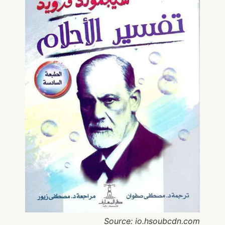
Source: io.hsoubcdn.com