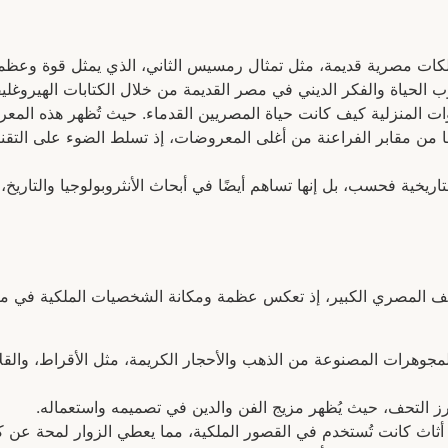
لكات مصرية قديمة، مثل تمثال رمسيس الثاني، الذي يمثل قوة وعظمة
ب الحياة والفكر الديني في مصر القديمة من خلال الكتابات الهيروغليف
ات المنزلية كيف كانت حياة المصريين القدماء. حيث تُظهر هذه المعرو
ها من مقابر الفراعنة من أغلى المعروضات، إذ تسلط الضوء على التقن
ريخية فحسب، بل إنها تساهم أيضًا في أبحاث الأنثروبولوجيا والتاريخ،
حف المصري الكبير، إذ تعكس عظمة ومكانة الشخصيات الملكية في م
جوهرات المصنوعة من الذهب والأحجار الكريمة، مثل الأقراط، والقلائد
برز التحف، حيث يُظهر مزيج الفن والدين في تصميمه واستعماله.
ثاث كانت تُستخدم في القصور الملكية، مما يعطي الزوار لمحة عن ك