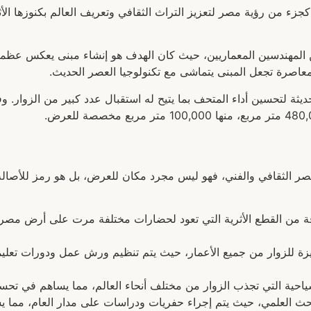
حف المصري الكبير في عام 2002، وذلك كجزء من رؤية مصر لتعزيز التراث الثقافي وتعريف الع
لمهندسين المعماريين، حيث كان الهدف هو إنشاء مبنى يعكس عظمة 
عاصرة تجعل المبنى يتماشى مع تكنولوجيا العصر الحديث.
ثة لتحسين أداء المتحف بما يتيح له استقبال عدد كبير من الزوار. وفقً
صر الثقافي والفني، فهو ليس مجرد مكان للعرض، بل هو رمز للأصالة و
 من القطع الأثرية التي تعود لحضارات مختلفة مرت على أرض مصر، 
يزة للزوار من جميع الأعمار، حيث يتم تنظيم ورش عمل ودورات تعليم
ياحية التي تجذب الزوار من مختلف أنحاء العالم، مما يساهم في تحسين
لبحث العلمي، حيث يتم إجراء حفريات ودراسات على مدار العام، مما 