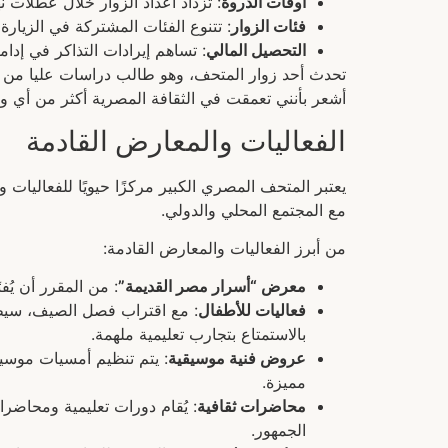
أوقات الذروة
: تزداد أعداد الزوار خلال عطلات ن
فئات الزوار
: تتنوع الفئات المشتركة في الزيارة
التحصيل المالي
: تساهم إيرادات التذاكر في إدام
تحدث أحد زوار المتحف، وهو طالب دراسات عليا من الخ
أشعر بأنني تعمقت في الثقافة المصرية أكثر من أي 
الفعاليات والمعارض القادمة
يعتبر المتحف المصري الكبير مركزًا حيويًا للفعاليا
مع المجتمع المحلي والدولي.
من أبرز الفعاليات والمعارض القادمة:
معرض “أسرار مصر القديمة”
: من المقرر أن يُ
فعاليات للأطفال
: مع اقتراب فصل الصيف، سيط
بالاستمتاع بتجارب تعليمية ملهمة.
عروض فنية موسيقية
: يتم تنظيم أمسيات موسيق
مميزة.
محاضرات ثقافية
: يُقام دورات تعليمية ومحاض
الجمهور.