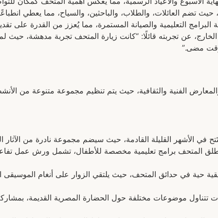
هاية الأسبوع والأعياد الرسمية، مما يعكس أهمية المتحف كمكان للتواص
، حيث تضم العائلات، والطلاب، والباحثين، والسياح، مما يعطي انطباعًا
ة البرامج التعليمية والصيانة المستمرة، مما يُعزز من القدرة على تقديم
ارج، عن تجربته قائلًا: “كانت زيارة المتحف تجربة مدهشة، حيث لم 
وقت مضى.”
ت والمعارض الفنية والثقافية، حيث يتم تنظيم مجموعة متنوعة من الأ
فتَتح في الأشهر القليلة القادمة، حيث سيضم مجموعة نادرة من الآثار 
لق المتحف برامج تعليمية مخصصة للأطفال، تشمل ورش عمل تفاعلية
ية حية في حدائق المتحف، حيث يلتقي الزوار على أنغام الموسيقى المص
رات تتناول موضوعات مختلفة حول الحضارة المصرية القديمة، بمشارك