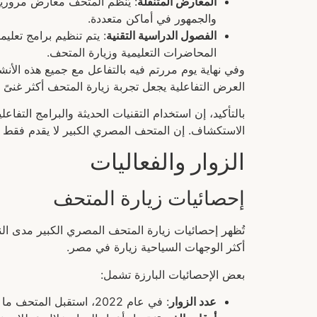
المعارض المتنقلة
: يُنظم المتحف معارض مرورية
والجمهور في أماكن متعددة.
الفصول الدراسية التقنية
: يتم تنظيم برامج تعل
المحاضرات التعليمية وزيارة المتحف.
وفي نهاية يوم مررتم فيه بالتفاعل مع جميع هذه الأنشط
العرض التفاعلية يجعل تجربة زيارة المتحف أكثر غنىً وتأ
بالتأكيد، إن استخدام التقنيات الحديثة والبرامج الت
الاستكشاف. إن المتحف المصري الكبير لا يقدم فقط 
الزوار والفعاليات
إحصائيات زيارة المتحف
تُظهر إحصائيات زيارة المتحف المصري الكبير مدى النج
أكثر الوجهات السياحية زيارة في مصر.
بعض الإحصائيات البارزة تشمل:
عدد الزوار
: في عام 2022، استقبل المتحف ما يقارب 6 ملايين زائر، نسبة كبيرة منهم من السياح الدوليين، مما دل على اهتمام واسع بتاريخ الحضارة المصرية.