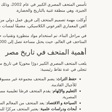
تأسس المت
الجيزة، وهي منطقة غنية بالتاريخ والحضارة.
أُوكلت مهمة تصميم المتحف إلى فريق عمل دولي من ا
الفن المعماري الفرعوني الكلاسيكي، مضيفًا لمسات م
في مراحل البناء، تم استخدام مواد متطورة وتقنيات حدي
المتاحف في العالم، حيث يحتل مساحة تصل إلى 480,000 متر مربع، منها 100,000 متر مربع مخصصة للعرض.
أهمية المتحف في تاريخ مصر
يلعب المتحف المصري الكبير دورًا محوريًا في تاريخ م
تتجلى في عدة نقاط رئيسية:
حفظ التراث
: يضم المتحف مجموعة غير مسبوقة
للأجيال القادمة.
التعليم والإلهام
: يقدم المتحف فرصًا تعليمية مم
المصرية.
السياحة و الاقتصاد
: يعد المتحف من المعالم الس
أبحاث ودراسات علمية
: يعتبر المتحف مركزًا ل