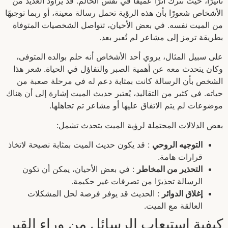
تأثيرًا، حيث تترك أثرًا عميقًا في نفس الحالم. قد يراود العديد من
الأشخاص شعورًا بأن هذه الرؤية تحمل رسالة معينة، أو ربما توجيهًا
من الميت نفسه. في بعض الأحيان، تتواصل الشخصيات المتوفاة
بطريقة ترمز إلى مشاعر لم تُعبر بعد.
على سبيل المثال، يروي أحد الأشخاص أنه حلم بوالده المتوفى،
وكان يتحدث معه عن أهمية الصبر والتفاؤل في الحياة. شعر هذا
الشخص بأن الرسالة كانت بمثابة دعم له في مرحلة صعبة من
حياته. في كثير من التقاليد، يُعتبر حديث الميت إشارة إلى أن هناك
موضوعات لم يتم الاتفاق عليها أو مشاعر تم تجاهلها.
بعض الدلالات المحتملة لرؤية الميت يتحدث تشمل:
التوجيه الروحي
: قد يكون حديث الميت بمثابة نصيحة لاتخاذ
قرارات هامة.
التحذير من المخاطر
: في بعض الأحيان، يمكن أن تكون
الرسالة تحذيرًا من تصرفات غير حكيمة.
إغلاق الدوائر
: الحديث قد يوفر فرصة لحل المشكلات
العالقة مع الميت.
كيفية استيعاب الرسائل من وراء القبر