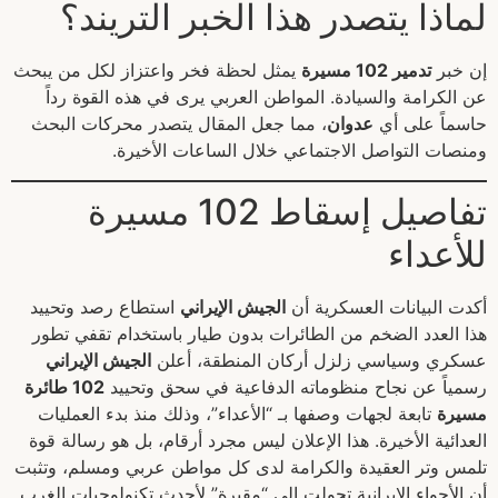
لماذا يتصدر هذا الخبر التريند؟
إن خبر
تدمير 102 مسيرة
يمثل لحظة فخر واعتزاز لكل من يبحث
عن الكرامة والسيادة. المواطن العربي يرى في هذه القوة رداً
حاسماً على أي
عدوان
، مما جعل المقال يتصدر محركات البحث
ومنصات التواصل الاجتماعي خلال الساعات الأخيرة.
تفاصيل إسقاط 102 مسيرة
للأعداء
أكدت البيانات العسكرية أن
الجيش الإيراني
استطاع رصد وتحييد
هذا العدد الضخم من الطائرات بدون طيار باستخدام تقفي تطور
عسكري وسياسي زلزل أركان المنطقة، أعلن
الجيش الإيراني
رسمياً عن نجاح منظوماته الدفاعية في سحق وتحييد
102 طائرة
مسيرة
تابعة لجهات وصفها بـ “الأعداء”، وذلك منذ بدء العمليات
العدائية الأخيرة. هذا الإعلان ليس مجرد أرقام، بل هو رسالة قوة
تلمس وتر العقيدة والكرامة لدى كل مواطن عربي ومسلم، وتثبت
أن الأجواء الإيرانية تحولت إلى “مقبرة” لأحدث تكنولوجيات الغرب.