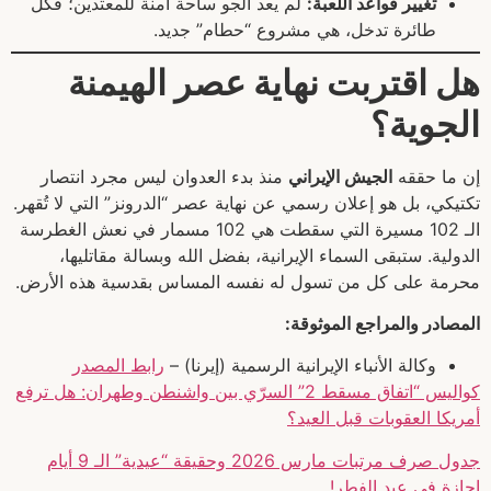
تغيير قواعد اللعبة:
لم يعد الجو ساحة آمنة للمعتدين؛ فكل
طائرة تدخل، هي مشروع “حطام” جديد.
هل اقتربت نهاية عصر الهيمنة
الجوية؟
إن ما حققه
الجيش الإيراني
منذ بدء العدوان ليس مجرد انتصار
تكتيكي، بل هو إعلان رسمي عن نهاية عصر “الدرونز” التي لا تُقهر.
الـ 102 مسيرة التي سقطت هي 102 مسمار في نعش الغطرسة
الدولية. ستبقى السماء الإيرانية، بفضل الله وبسالة مقاتليها،
محرمة على كل من تسول له نفسه المساس بقدسية هذه الأرض.
المصادر والمراجع الموثوقة:
وكالة الأنباء الإيرانية الرسمية (إيرنا) –
رابط المصدر
كواليس “اتفاق مسقط 2” السرّي بين واشنطن وطهران: هل ترفع
أمريكا العقوبات قبل العيد؟
جدول صرف مرتبات مارس 2026 وحقيقة “عيدية” الـ 9 أيام
إجازة في عيد الفطر!