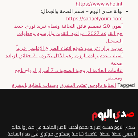
https://www.who.int
بوابة صدى اليوم – قسم الصحة والجمال:
https://sadaelyoum.com
آيفون 20: تصميم فائق النحافة ونظام تبريد ثوري جديد
حج القرعة 2027: مواعيد التقديم والرسوم وخطوات
التسجيل
حرب إيران: ترامب يتوقع انتهاء الصراع الإقليمي قريباً
أسباب عدم زيادة الوزن رغم الأكل بكثرة بـ 7 حقائق لزيادة
صحية
علامات العلاقة الزوجية الصحية بـ 7 أسرار لزواج ناجح
ومستقر
Tagged
العناية بالوجه
,
تفتيح البشرة
,
وصفات للعناية بالبشرة
صدى اليوم منصة إخبارية تقدم أحدث الأخبار العاجلة في مصر والعالم
العربي لحظة بلحظة، بتغطية شاملة ومحتوى موثوق على مدار الساعة.