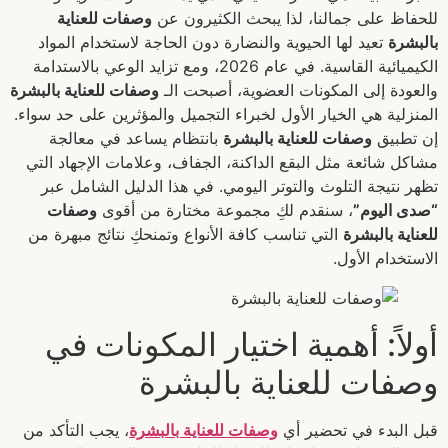
للحفاظ على جمالنا، لذا يبحث الكثيرون عن
وصفات للعناية
بالبشرة
تعيد لها الحيوية والنضارة دون الحاجة لاستخدام المواد
الكيميائية القاسية. في عام 2026، ومع تزايد الوعي بالاستدامة
والعودة إلى المكونات العضوية، أصبحت الـ
وصفات للعناية بالبشرة
المنزلية هي الخيار الأول لخبراء التجميل والمؤثرين على حد سواء.
إن تطبيق
وصفات للعناية بالبشرة
بانتظام يساعد في معالجة
مشاكل شائعة مثل البقع الداكنة، الجفاف، وعلامات الإجهاد التي
تظهر نتيجة التلوث والتوتر اليومي. في هذا الدليل الشامل عبر
“صدى اليوم”
، سنقدم لكِ مجموعة مختارة من أقوى
وصفات
للعناية بالبشرة
التي تناسب كافة الأنواع وتمنحكِ نتائج مبهرة من
الاستخدام الأول.
أولاً: أهمية اختيار المكونات في
وصفات للعناية بالبشرة
قبل البدء في تحضير أي
وصفات للعناية بالبشرة
، يجب التأكد من