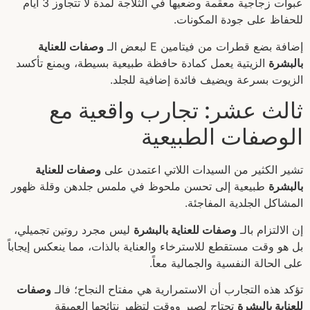
عبوات زجاجية معقمة وضعيها في الثلاجة لمدة لا تتجاوز 3 أيام
للحفاظ على جودة المكونات.
إضافة بضع قطرات من فيتامين E لبعض الـ
وصفات للعناية
بالبشرة
الزيتية يعمل كمادة حافظة طبيعية بسيطة، ويمنع تأكسد
الزيوت بسرعة ويضيف فائدة إضافية للجلد.
ثالث عشر: تجارب واقعية مع
الوصفات الطبيعية
تشير الكثير من السيدات اللاتي اعتمدن على
وصفات للعناية
بالبشرة
طبيعية إلى تحسن ملحوظ في ملمس جلدهن وقلة ظهور
المشاكل الجلدية المفاجئة.
إن الالتزام بالـ
وصفات للعناية بالبشرة
ليس مجرد روتين تجميلي،
بل هو وقت مستقطع للاسترخاء والعناية بالذات، مما ينعكس إيجاباً
على الحالة النفسية والجمالية معاً.
تؤكد هذه التجارب أن الاستمرارية هي مفتاح النجاح؛ فالـ
وصفات
للعناية بالبشرة
تحتاج لصبر ووقت لتظهر نتائجها العميقة