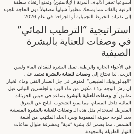
أسبوعياً تحفز الألياف المرنة (الإيلاستين) وتمنع ارتخاء منطقة
الرقبة والفك، مما يمنحكِ مظهراً شبابياً مصقولاً دون الحاجة للجوء
إلى تقنيات الخيوط التجميلية أو الجراحة في عام 2026.
استراتيجية “الترطيب المائي”
في وصفات للعناية بالبشرة
الصيفية
في الأجواء الحارة والرطبة، تميل البشرة لفقدان الماء وليس
الزيت، لذا نحتاج إلى
وصفات للعناية بالبشرة
تعتمد على
“الهيالورونيك الطبيعي” المتوفر في جل الصبار النقي وماء الخيار.
إن رش الوجه برذاذ مكون من ماء الورد والجلسرين النباتي قبل
تطبيق أي
وصفات للعناية بالبشرة
يساعد في حبس الجزيئات
المائية داخل المسام، مما يمنع الشحوب الناتج عن التعرق
المفرط. استخدام مثل هذه الـ
وصفات للعناية بالبشرة
المنعشة
يعيد للوجه حيويته المفقودة ويبرد الجلد الملتهب من أشعة
الشمس، مما يضمن لكِ بشرة “ندية” ومشرقة طوال ساعات
النهار الطويلة والمجهدة.