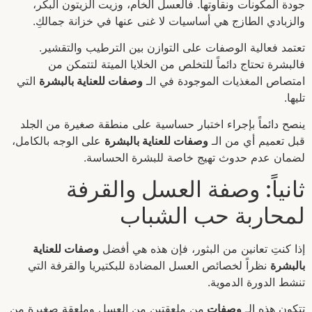
جودة المكونات ونقاوتها. فالعسل الخام، وزيت الزيتون البكر،
والزبادي الطازج هي أساسيات لا غنى عنها في خزانة جمالكِ.
تعتمد فعالية الوصفات على التوازن بين الترطيب والتقشير.
فالبشرة تحتاج دائماً للتخلص من الخلايا الميتة لتتمكن من
امتصاص المغذيات الموجودة في الـ
وصفات للعناية بالبشرة
التي
تليها.
ينصح دائماً بإجراء اختبار حساسية على منطقة صغيرة من الجلد
قبل تعميم أي من الـ
وصفات للعناية بالبشرة
على الوجه بالكامل،
لضمان عدم حدوث تهيج خاصة للبشرة الحساسة.
ثانياً: وصفة العسل والقرفة
لمحاربة حب الشباب
إذا كنتِ تعانين من البثور، فإن هذه هي أفضل
وصفات للعناية
بالبشرة
نظراً لخصائص العسل المضادة للبكتيريا والقرفة التي
تنشط الدورة الدموية.
تتكون هذه الـ
وصفات
من ملعقتين من العسل وملعقة صغيرة من