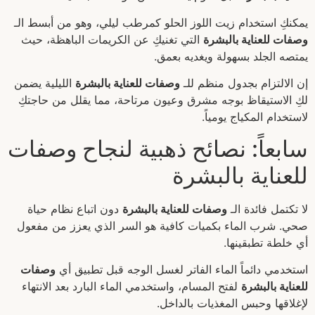
يمكنكِ استخدام زيت اللوز الحلو كمرطب ليلي، وهو من أبسط الـ
وصفات للعناية بالبشرة
التي تغنيكِ عن الكريمات الباهظة، حيث
يمتصه الجلد بسهولة ويغديه بعمق.
إن الالتزام بجدول منظم للـ
وصفات للعناية بالبشرة
الليلية يضمن
لكِ الاستيقاظ بوجه مشرق وعيون مرتاحة، مما يقلل من حاجتكِ
لاستخدام المكياج يومياً.
سابعاً: نصائح ذهبية لنجاح وصفات
للعناية بالبشرة
لا تكتمل فائدة الـ
وصفات للعناية بالبشرة
دون اتباع نظام حياة
صحي. شرب الماء بكميات كافية هو السر الذي يعزز من مفعول
أي خلطة تطبقينها.
استخدمي دائماً الماء الفاتر لغسل الوجه قبل تطبيق أي
وصفات
للعناية بالبشرة
لفتح المسام، واستخدمي الماء البارد بعد الانتهاء
لإغلاقها وحبس المغذيات بالداخل.