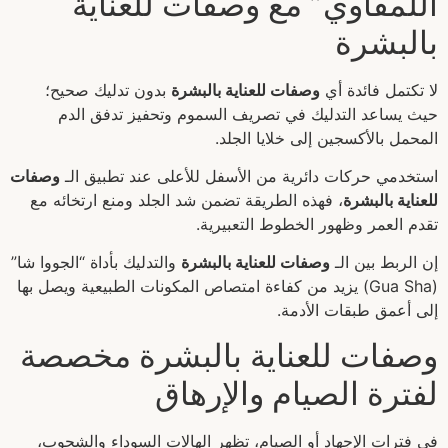
اللمفاوي” مع وصفات للعناية
بالبشرة
لا تكتمل فائدة أي
وصفات للعناية بالبشرة
بدون تدليك صحيح؛
حيث يساعد التدليك في تصريف السموم وتحفيز تدفق الدم
المحمل بالأكسجين إلى خلايا الجلد.
استخدمي حركات دائرية من الأسفل للأعلى عند تطبيق الـ
وصفات
للعناية بالبشرة
، فهذه الطريقة تضمن شد الجلد ومنع ارتخائه مع
تقدم العمر وظهور الخطوط التعبيرية.
إن الربط بين الـ
وصفات للعناية بالبشرة
والتدليك بأداة “الجووا شا”
(Gua Sha) يزيد من كفاءة امتصاص المكونات الطبيعية ويصل بها
إلى أعمق طبقات الأدمة.
وصفات للعناية بالبشرة مخصصة
لفترة الصيام والإرهاق
في فترات الإجهاد أو الصيام، تظهر الهالات السوداء والشحوب،