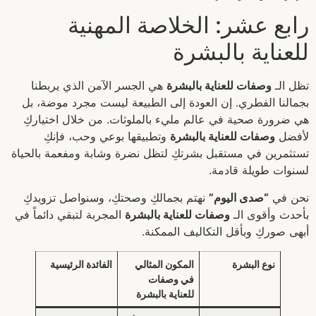
رابع عشر: الخلاصة المهنية
للعناية بالبشرة
تظل الـ
وصفات للعناية بالبشرة
هي الجسر الآمن الذي يربطنا
بجمالنا الفطري. إن العودة إلى الطبيعة ليست مجرد موضة، بل
هي ضرورة صحية في عالم مليء بالملوثات. من خلال اختياركِ
لأفضل
وصفات للعناية بالبشرة
وتطبيقها بوعي وحب، فإنكِ
تستثمرين في مستقبل بشرتكِ لتظل نضرة وشابة ومفعمة بالحياة
لسنوات طويلة قادمة.
نحن في
“صدى اليوم”
نهتم بجمالكِ وصحتكِ، وسنواصل تزويدكِ
بأحدث وأقوى الـ
وصفات للعناية بالبشرة
المجربة لتبقي دائماً في
أبهى صوركِ وبأقل التكاليف الممكنة.
نوع البشرة
المكون المثالي
الفائدة الرئيسية
في وصفات
للعناية بالبشرة