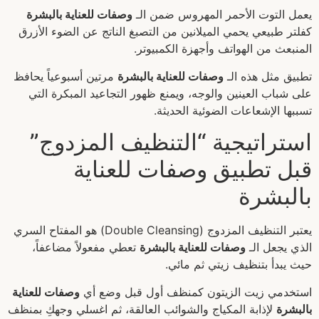
يعمل التوت الأحمر المهروس ضمن الـ
وصفات للعناية بالبشرة
كفلتر طبيعي يحمي الميلانين من التصبغ الناتج عن الضوء الأزرق
المنبعث من الهواتف وأجهزة الكمبيوتر.
تطبيق مثل هذه الـ
وصفات للعناية بالبشرة
مرتين أسبوعياً يحافظ
على شباب العينين والوجه، ويمنع ظهور التجاعيد المبكرة التي
تسببها الإشعاعات الضوئية الحديثة.
استراتيجية “التنظيف المزدوج”
قبل تطبيق وصفات للعناية
بالبشرة
يعتبر التنظيف المزدوج (Double Cleansing) هو المفتاح السري
الذي يجعل الـ
وصفات للعناية بالبشرة
تعطي مفعولاً مضاعفاً،
حيث يبدأ بتنظيف زيتي ثم مائي.
استخدمي زيت الزيتون كمنظف أول قبل وضع أي
وصفات للعناية
بالبشرة
لإذابة المكياج والشوائب العالقة، ثم اغسلي وجهكِ بمنظف