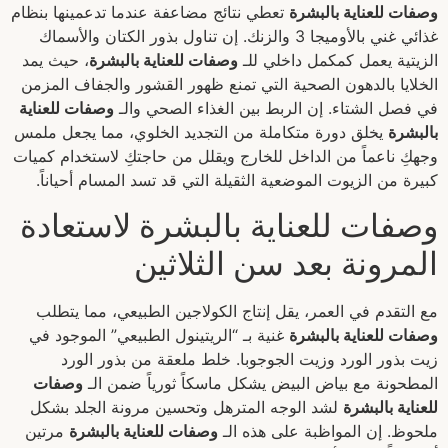
وصفات للعناية بالبشرة
تعطي نتائج مضاعفة عندما تدعمينها بنظام
غذائي غني بالأوميجا 3 والزنك. إن تناول بذور الكتان والأسماك
الزيتية يعمل كمكمل داخلي للـ
وصفات للعناية بالبشرة
، حيث يمد
الخلايا بالدهون الصحية التي تمنع ظهور القشور والجفاف المزمن
في فصل الشتاء. إن الربط بين الغذاء الصحي والـ
وصفات للعناية
بالبشرة
يخلق دورة متكاملة من التجديد الخلوي، مما يجعل ملمس
وجهكِ ناعماً من الداخل للخارج ويقلل من حاجتكِ لاستخدام كميات
كبيرة من الزيوت الموضعية الثقيلة التي قد تسد المسام أحياناً.
وصفات للعناية بالبشرة لاستعادة
المرونة بعد سن الثلاثين
مع التقدم في العمر، يقل إنتاج الكولاجين الطبيعي، مما يتطلب
وصفات للعناية بالبشرة
غنية بـ “الريتينول الطبيعي” الموجود في
زيت بذور الورد وزيت الجوجوبا. خلط ملعقة من بذور الورد
المطحونة مع بياض البيض يشكل ماسكاً ثورياً ضمن الـ
وصفات
للعناية بالبشرة
لشد الوجه المترهل وتحسين مرونة الجلد بشكل
ملحوظ. إن المواظبة على هذه الـ
وصفات للعناية بالبشرة
مرتين