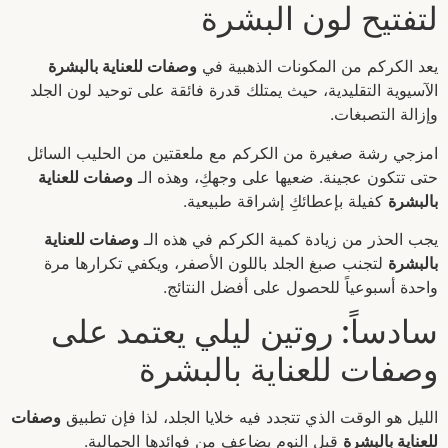
لتفتيح لون البشرة
يعد الكركم من المكونات الذهبية في
وصفات للعناية بالبشرة
الآسيوية التقليدية، حيث يمتلك قدرة فائقة على توحيد لون الجلد
وإزالة التصبغات.
امزجي رشة صغيرة من الكركم مع ملعقتين من الحليب السائل
حتى تتكون عجينة. ضعيها على وجهكِ، وهذه الـ
وصفات للعناية
بالبشرة
كفيلة بإعطائكِ إشراقة طبيعية.
يجب الحذر من زيادة كمية الكركم في هذه الـ
وصفات للعناية
بالبشرة
لتجنب صبغ الجلد باللون الأصفر، ويكفي تكرارها مرة
واحدة أسبوعياً للحصول على أفضل النتائج.
سادساً: روتين ليلي يعتمد على
وصفات للعناية بالبشرة
الليل هو الوقت الذي تتجدد فيه خلايا الجلد، لذا فإن تطبيق
وصفات
للعناية بالبشرة
قبل النوم يضاعف من فوائدها الجمالية.