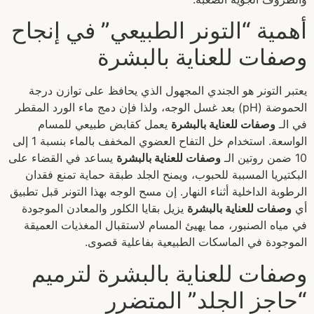
أهمية “التونر الطبيعي” في إنجاح
وصفات للعناية بالبشرة
يعتبر التونر هو الجندي المجهول الذي يحافظ على توازن درجة
الحموضة (pH) بعد غسل الوجه، ولذا فإن دمج ماء الورد المقطر
في الـ
وصفات للعناية بالبشرة
يعمل كقابض طبيعي للمسام
الواسعة. استخدام خل التفاح العضوي المخفف بالماء بنسبة 1 إلى
10 ضمن روتين الـ
وصفات للعناية بالبشرة
يساعد في القضاء على
البكتيريا المسببة للحبوب، ويمنح الجلد طبقة حماية تمنع فقدان
الرطوبة الداخلية أثناء النهار. إن مسح الوجه بهذا التونر قبل تطبيق
أي
وصفات للعناية بالبشرة
يزيل بقايا الكلور والمعادن الموجودة
في مياه الصنبور، مما يهيئ المسام لاستقبال المغذيات العميقة
الموجودة في الماسكات الطبيعية بفاعلية قصوى.
وصفات للعناية بالبشرة لترميم
“حاجز الجلد” المتضرر