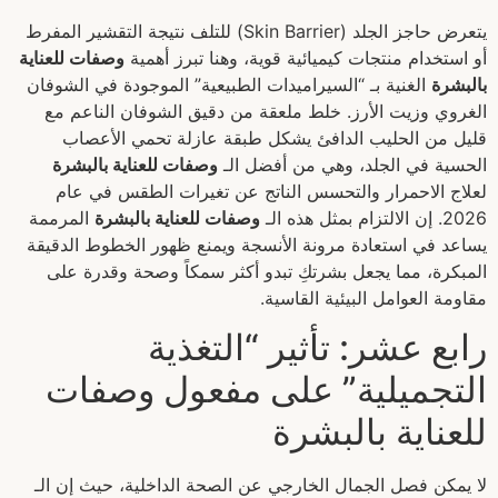
يتعرض حاجز الجلد (Skin Barrier) للتلف نتيجة التقشير المفرط
أو استخدام منتجات كيميائية قوية، وهنا تبرز أهمية
وصفات للعناية
بالبشرة
الغنية بـ “السيراميدات الطبيعية” الموجودة في الشوفان
الغروي وزيت الأرز. خلط ملعقة من دقيق الشوفان الناعم مع
قليل من الحليب الدافئ يشكل طبقة عازلة تحمي الأعصاب
الحسية في الجلد، وهي من أفضل الـ
وصفات للعناية بالبشرة
لعلاج الاحمرار والتحسس الناتج عن تغيرات الطقس في عام
2026. إن الالتزام بمثل هذه الـ
وصفات للعناية بالبشرة
المرممة
يساعد في استعادة مرونة الأنسجة ويمنع ظهور الخطوط الدقيقة
المبكرة، مما يجعل بشرتكِ تبدو أكثر سمكاً وصحة وقدرة على
مقاومة العوامل البيئية القاسية.
رابع عشر: تأثير “التغذية
التجميلية” على مفعول وصفات
للعناية بالبشرة
لا يمكن فصل الجمال الخارجي عن الصحة الداخلية، حيث إن الـ