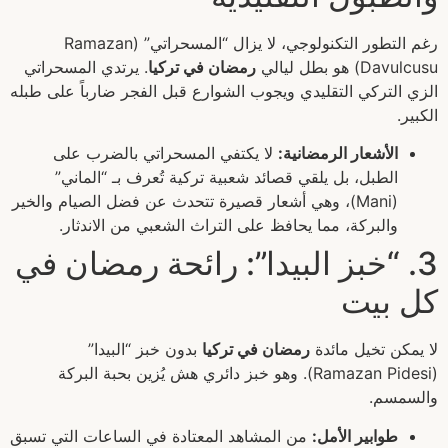
رغم التطور التكنولوجي، لا يزال “المسحراتي” (Ramazan
Davulcusu) هو بطل ليالي
رمضان في تركيا
. يرتدي المسحراتي
الزي التركي التقليدي ويجوب الشوارع قبل الفجر ضارباً على طبله
الكبير.
الأشعار الرمضانية:
لا يكتفي المسحراتي بالضرب على
الطبل، بل يلقي قصائد شعبية تركية تُعرف بـ “الماني”
(Mani)، وهي أشعار قصيرة تتحدث عن فضل الصيام والخير
والبركة، مما يحافظ على التراث الشعبي من الاندثار.
3. “خبز البيدا”: رائحة رمضان في
كل بيت
لا يمكن تخيل مائدة
رمضان في تركيا
بدون خبز “البيدا”
(Ramazan Pidesi). وهو خبز دائري هش يُزين بحبة البركة
والسمسم.
طوابير الأمل:
من المشاهد المعتادة في الساعات التي تسبق