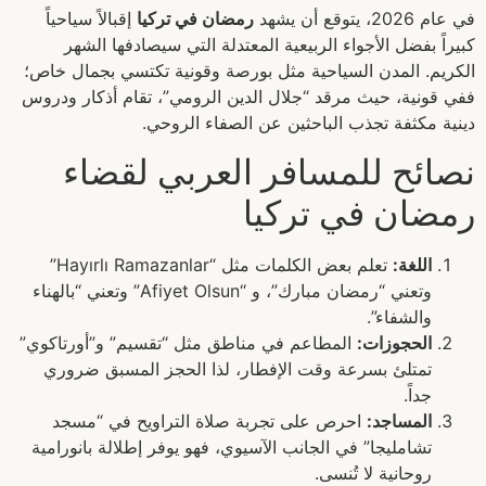
في عام 2026، يتوقع أن يشهد
رمضان في تركيا
إقبالاً سياحياً
كبيراً بفضل الأجواء الربيعية المعتدلة التي سيصادفها الشهر
الكريم. المدن السياحية مثل بورصة وقونية تكتسي بجمال خاص؛
ففي قونية، حيث مرقد “جلال الدين الرومي”، تقام أذكار ودروس
دينية مكثفة تجذب الباحثين عن الصفاء الروحي.
نصائح للمسافر العربي لقضاء
رمضان في تركيا
اللغة:
تعلم بعض الكلمات مثل “Hayırlı Ramazanlar”
وتعني “رمضان مبارك”، و “Afiyet Olsun” وتعني “بالهناء
والشفاء”.
الحجوزات:
المطاعم في مناطق مثل “تقسيم” و”أورتاكوي”
تمتلئ بسرعة وقت الإفطار، لذا الحجز المسبق ضروري
جداً.
المساجد:
احرص على تجربة صلاة التراويح في “مسجد
تشامليجا” في الجانب الآسيوي، فهو يوفر إطلالة بانورامية
روحانية لا تُنسى.