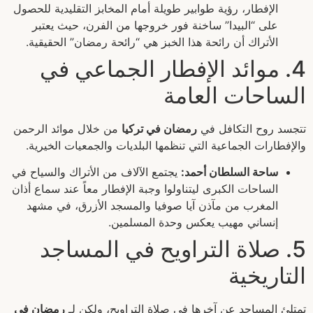
الإفطار، رؤية طوابير طويلة أمام المخابز التقليدية للحصول
على “البيدا” ساخنة فور خروجها من الفرن، حيث يعتبر
الأتراك أن رائحة هذا الخبز هي “رائحة رمضان” الحقيقية.
4. موائد الإفطار الجماعي في
الساحات العامة
تتجسد روح التكافل في
رمضان في تركيا
من خلال موائد الرحمن
والإفطارات الجماعية التي تنظمها البلديات والجمعيات الخيرية.
ساحة السلطان أحمد:
يجتمع الآلاف من الأتراك والسياح في
الساحات الكبرى ليتناولوا وجبة الإفطار معاً عند سماع أذان
المغرب من مآذن آيا صوفيا والمسجد الأزرق، في مشهد
إنساني مهيب يعكس وحدة المسلمين.
5. صلاة التراويح في المساجد
التاريخية
تمتلئ المساجد عن آخرها في صلاة التراويح، ولكن لـ
رمضان في