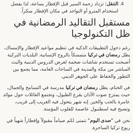
التنقل:
تزداد زحمة السير قبل الإفطار بساعة، لذا يفضل
استخدام المترو أو التواجد في مكان الإفطار مبكراً.
مستقبل التقاليد الرمضانية في
ظل التكنولوجيا
رغم دخول التطبيقات الذكية في تنظيم مواعيد الإفطار والإمساك،
يظل
رمضان في تركيا
متمسكاً بالروح الإنسانية. البلديات التركية
أصبحت تستخدم شاشات ضخمة لعرض الدروس الدينية والبث
المباشر من مكة والمدينة في الساحات العامة، مما يجمع بين
التطور والحفاظ على الجوهر الديني.
في الختام، يظل
رمضان في تركيا
مدرسة في التسامح والجمال،
حيث يمتزج صوت الأذان بقرع الطبول، وتجتمع العائلات حول موائد
عامرة بالحب والخير. إنه شهر يتحول فيه الغريب إلى قريب،
وتصبح فيه اسطنبول عاصمة للقلوب المؤمنة.
نحن في
“صدى اليوم”
نتمنى لكم صياماً مقبولاً وإفطاراً شهياً في
ربوع تركيا الساحرة.