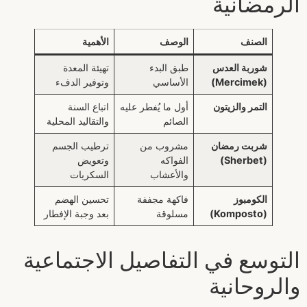
الرمضانية
الصنف
الوصف
الأهمية
شوربة العدس
طبق البدء
تهيئة المعدة
(Mercimek)
الأساسي
وتوفير الدفء
التمر والزيتون
أول ما يُفطر عليه
اتباع السنة
الصائم
والتقاليد المحلية
شربت رمضان
مشروب من
ترطيب الجسم
(Sherbet)
الفواكه
وتعويض
والأعشاب
السكريات
الكومبوز
فاكهة مجففة
تحسين الهضم
(Komposto)
مسلوقة
بعد وجبة الإفطار
التوسع في التفاصيل الاجتماعية
والروحانية