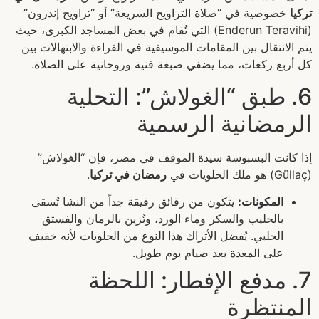
تركيا
خصوصية في “صلاة التراويح السريعة” أو “تراويح إندرون”
(Enderun Teravihi) التي تُقام في بعض المساجد الكبرى، حيث
يتم الانتقال بين المقامات الموسيقية في القراءة والابتهالات بين
كل أربع ركعات، مما يضفي صبغة فنية وروحانية على الصلاة.
6. طبق “الغولاش”: التحلية
الرمضانية الرسمية
إذا كانت البسبوسة سيدة الموقف في مصر، فإن “الغولاش”
(Güllaç) هو ملك الحلويات في
رمضان في تركيا
.
المكونات:
يتكون من رقائق رقيقة جداً من النشا تُسقى
بالحليب والسكر وماء الورد، وتُزين بالرمان والفستق
الحلبي. يُفضل الأتراك هذا النوع من الحلويات لأنه خفيف
على المعدة بعد صيام يوم طويل.
7. مدفع الإفطار: اللحظة
المنتظرة