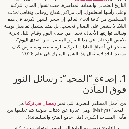
التاريخ العثماني والحداثة المعاصرة، حيث تتحول المدن التركية،
وعلى رأسها اسطنبول، إلى مراكز إشعاع روحاني وثقافي تجذب
المسلمين من كافة أنحاء العالم. إن سحر الشهر الكريم في هذه
البلاد لا يقتصر على الصيام فحسب، بل يمتد ليشمل تفاصيل يومية
وتقاليد توارثتها الأجيال، تجعل من صيام اليوم وقيام الليل تجربة
تلامس الوجدان. في هذا التقرير المفصل عبر
“صدى اليوم”
،
سنبحر في أعماق العادات التركية الرمضانية، ونستعرض كيف
تستعد البلاد لاستقبال هذا الشهر المبارك في عام 2026.
1. إضاءة “المحيا”: رسائل النور
فوق المآذن
من أجمل المظاهر البصرية التي تميز
رمضان في تركيا
هي
“المحيا” (Mahya). وهي عبارة عن لافتات ضوئية يتم تعليقها بين
مآذن المساجد الكبرى (مثل جامع الفاتح والسليمانية).
التاريخ:
تعود هذه العادة إلى العصر العثماني، حيث كانت