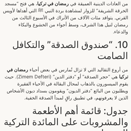
من العادات الدينية العميقة في
رمضان في تركيا
، هي فتح “مسجد
الخرقة الشريفة” للزوار لمشاهدة بردة النبي ﷺ التي أهداها لأويس
القرني. يتوافد مئات الآلاف من الأتراك في الأسبوع الثالث من
رمضان لنيل هذا الشرف، وسط أجواء من الخشوع والبكاء
والدعاء.
10. “صندوق الصدقة” والتكافل
الصامت
من أروع التقاليد التي لا تزال تُمارس في بعض أحياء
رمضان في
تركيا
هي “حجر الصدقة” أو “دفتر الدين” (Zimem Defteri). حيث
يقوم الميسورون بالذهاب لمحال البقالة في الأحياء الفقيرة
ويطلبون من البائع “دفتر الديون” ويقومون بسداد ديون الأشخاص
الذين لا يعرفونهم، في تطبيق راقٍ لمبدأ الصدقة الخفية.
جدول: قائمة أهم الأطعمة
والمشروبات على المائدة التركية