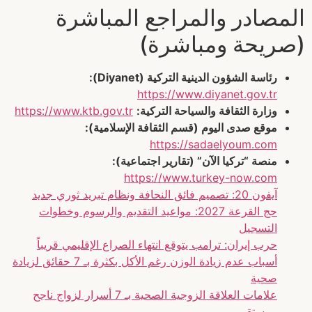
المصادر والمراجع المباشرة
(صريحة ومباشرة)
رئاسة الشؤون الدينية التركية (Diyanet):
https://www.diyanet.gov.tr
وزارة الثقافة والسياحة التركية:
https://www.ktb.gov.tr
موقع صدى اليوم (قسم الثقافة الإسلامية):
https://sadaelyoum.com
منصة “تركيا الآن” (تقارير اجتماعية):
https://www.turkey-now.com
آيفون 20: تصميم فائق النحافة ونظام تبريد ثوري جديد
حج القرعة 2027: مواعيد التقديم والرسوم وخطوات
التسجيل
حرب إيران: ترامب يتوقع انتهاء الصراع الإقليمي قريباً
أسباب عدم زيادة الوزن رغم الأكل بكثرة بـ 7 حقائق لزيادة
صحية
علامات العلاقة الزوجية الصحية بـ 7 أسرار لزواج ناجح
ومستقر