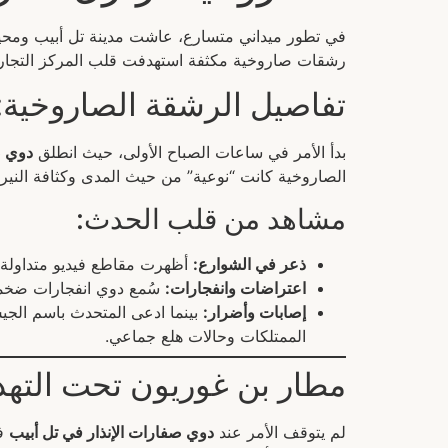
في تطور ميداني متسارع، عاشت مدينة تل أبيب ومحي
رشقات صاروخية مكثفة استهدفت قلب المركز التجاري 
تفاصيل الرشقة الصاروخية:
بدأ الأمر في ساعات الصباح الأولى، حيث انطلق
دوي ص
الصاروخية كانت “نوعية” من حيث المدى وكثافة النير
مشاهد من قلب الحدث:
ذعر في الشوارع:
أظهرت مقاطع فيديو متداولة 
اعتراضات وانفجارات:
سُمع دوي انفجارات ضخمة ف
إصابات وأضرار:
بينما ادعى المتحدث باسم الجي
الممتلكات وحالات هلع جماعي.
مطار بن غوريون تحت التهد
لم يتوقف الأمر عند
دوي صفارات الإنذار في تل أبيب