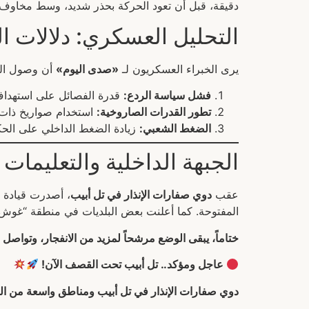
دقيقة، قبل أن تعود الحركة بحذر شديد، وسط مخاوف
التحليل العسكري: دلالات ا
يرى الخبراء العسكريون لـ
«صدى اليوم»
أن وصول الصواريخ ود
فشل سياسة الردع:
قدرة الفصائل على استهداف 
تطور القدرات الصاروخية:
استخدام صواريخ ذات 
الضغط الشعبي:
زيادة الضغط الداخلي على الحكوم
الجبهة الداخلية والتعليمات 
عقب
دوي صفارات الإنذار في تل أبيب
، أصدرت قيادة 
المفتوحة. كما أعلنت بعض البلديات في منطقة “غوش دا
ختاماً، يبقى الوضع مرشحاً لمزيد من الانفجار، وتواصل «
عاجل ومؤكد.. تل أبيب تحت القصف الآن!
دوي صفارات الإنذار في تل أبيب ومناطق واسعة من الع