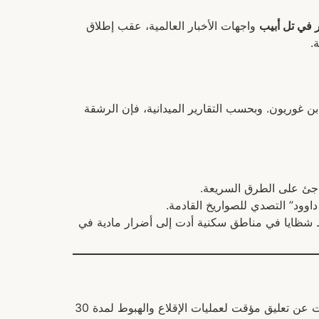
 في تل أبيب
واجهات الأخبار العالمية، عقب إطلاق
.
 غوريون. وبحسب التقارير الميدانية، فإن الرشقة
جئ على الطرق السريعة.
اوود” التصدي للصواريخ القادمة.
وط شظايا في مناطق سكنية أدت إلى أضرار مادية في
فحسب، بل امتد التأثير إلى الملاحة الجوية. فقد أعلنت سلطة المطارات عن تعليق مؤقت لعمليات الإقلاع والهبوط لمدة 30