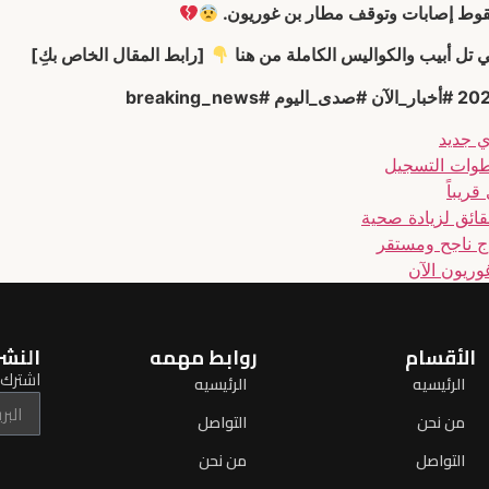
سقوط إصابات وتوقف مطار بن غوريون.
 تل أبيب والكواليس الكاملة من هنا
[رابط المقال الخاص بكِ]
ريباً
وريون الآن
الأقسام
روابط مهمه
النشر
اشترك ل
الرئيسيه
الرئيسيه
من نحن
التواصل
التواصل
من نحن