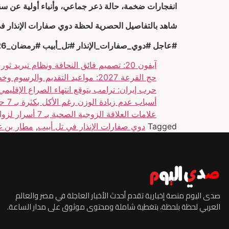
انفجارات ضخمة، حالة ذعر جماعي، وأنباء أولية عن 
شاهد بالتفاصيل الحصرية لحظة دوي صفارات الإنذار في
#عاجل #دوي_صفارات_الإنذار #تل_أبيب #رمضان_2026 #أخبار_الآن #صدى_اليوم #breaking_news
آيفون 20: تصميم فائق النحافة ونظام تبريد ثوري جديد
حج القرعة 2027: مواعيد التقديم والرسوم وخطوات التسجيل
حرب إيران: ترامب يتوقع انتهاء الصراع الإقليمي ق
أسباب عدم زيادة الوزن رغم الأكل بكثرة بـ 7 حقائق لزيادة صحية
علامات العلاقة الزوجية الصحية بـ 7 أسرار لزواج ناجح ومستقر
Tagged
دوي صفارات الإنذار في تل أبيب
,
مطار بن غ
صدى اليوم منصة إخبارية تقدم أحدث الأخبار العاجلة في مصر والعالم
العربي لحظة بلحظة، بتغطية شاملة ومحتوى موثوق على مدار الساعة.