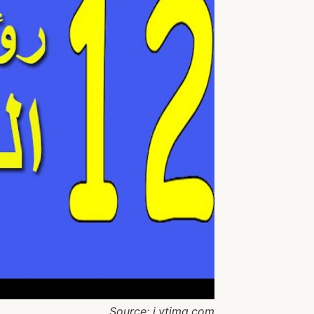
Source: i.ytimg.com