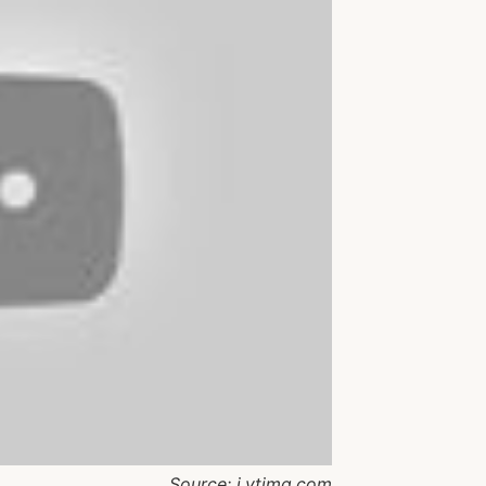
Source: i.ytimg.com