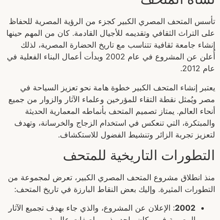
تأسس المتحف المصري الكبير كجزء من الرؤية المصرية للحفاظ
على التراث الثقافي وتقديمه للأجيال القادمة. كان من المهم حينها
إنشاء جامعة ثقافية تتناسب مع تاريخ الحضارة المصرية، لذلك
أُعلن عن المشروع في عام 2002 وبدأت أعمال البناء الفعلية في
عام 2012.
يعتبر إنشاء المتحف الكبير خطوة هامة نحو تعزيز السياحة في
مصر ويُمثل نقطة التقاء للمؤرخين وعلماء الآثار والزوار من جميع
أنحاء العالم. يمتاز تصميم المتحف بأنماطه المعمارية الحديثة
والمبتكرة، التي تنعكس في استخدام الزجاج والخرسانة، وتهدف
لتعزيز تجربة الزائر وتنشيط الفضول للاستكشاف.
التطورات التاريخية للمتحف
منذ انطلاق مشروع المتحف المصري الكبير، تعرض لمجموعة من
التطورات المثيرة. وإليك بعض النقاط البارزة في تاريخ المتحف:
2002
: الإعلان عن المشروع، والذي جاء بهدف تجميع الآثار
المصرية في مكان واحد وذو مواصفات عالمية.