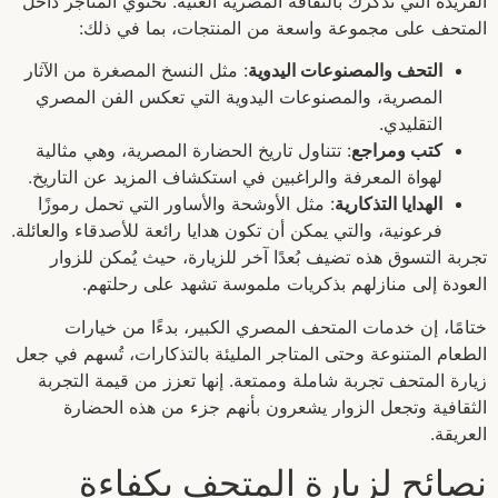
الفريدة التي تذكرك بالثقافة المصرية الغنية. تحتوي المتاجر داخل
المتحف على مجموعة واسعة من المنتجات، بما في ذلك:
التحف والمصنوعات اليدوية
: مثل النسخ المصغرة من الآثار
المصرية، والمصنوعات اليدوية التي تعكس الفن المصري
التقليدي.
كتب ومراجع
: تتناول تاريخ الحضارة المصرية، وهي مثالية
لهواة المعرفة والراغبين في استكشاف المزيد عن التاريخ.
الهدايا التذكارية
: مثل الأوشحة والأساور التي تحمل رموزًا
فرعونية، والتي يمكن أن تكون هدايا رائعة للأصدقاء والعائلة.
تجربة التسوق هذه تضيف بُعدًا آخر للزيارة، حيث يُمكن للزوار
العودة إلى منازلهم بذكريات ملموسة تشهد على رحلتهم.
ختامًا، إن خدمات المتحف المصري الكبير، بدءًا من خيارات
الطعام المتنوعة وحتى المتاجر المليئة بالتذكارات، تُسهم في جعل
زيارة المتحف تجربة شاملة وممتعة. إنها تعزز من قيمة التجربة
الثقافية وتجعل الزوار يشعرون بأنهم جزء من هذه الحضارة
العريقة.
نصائح لزيارة المتحف بكفاءة