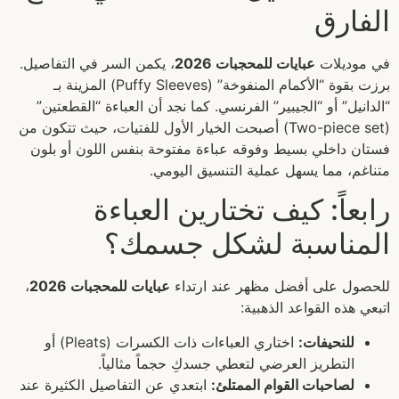
الفارق
في موديلات
عبايات للمحجبات 2026
، يكمن السر في التفاصيل.
برزت بقوة “الأكمام المنفوخة” (Puffy Sleeves) المزينة بـ
“الدانيل” أو “الجيبير” الفرنسي. كما نجد أن العباءة “القطعتين”
(Two-piece set) أصبحت الخيار الأول للفتيات، حيث تتكون من
فستان داخلي بسيط وفوقه عباءة مفتوحة بنفس اللون أو بلون
متناغم، مما يسهل عملية التنسيق اليومي.
رابعاً: كيف تختارين العباءة
المناسبة لشكل جسمك؟
للحصول على أفضل مظهر عند ارتداء
عبايات للمحجبات 2026
،
اتبعي هذه القواعد الذهبية:
للنحيفات:
اختاري العباءات ذات الكسرات (Pleats) أو
التطريز العرضي لتعطي جسدكِ حجماً مثالياً.
لصاحبات القوام الممتلئ:
ابتعدي عن التفاصيل الكثيرة عند