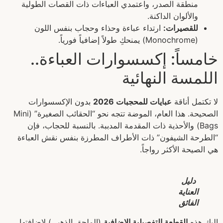
منطقة الصدر، واعتمدي العباءات ذات القصات الطولية
والألوان الداكنة.
للقصيرات:
ارتداء عباءة وحذاء وحجاب بنفس اللون
(Monochrome) يمنحكِ طولاً إضافياً فورياً.
خامساً: إكسسوارات العباءة..
اللمسة النهائية
لا تكتمل أناقة
عبايات للمحجبات 2026
بدون الإكسسوارات
الصحيحة. هذا العام، الموضة تتجه نحو “الحقائب الصغيرة” (Mini
Bags) والأحذية ذات المقدمة المدببة. بالنسبة للحجاب، فإن
“الطرحة الشيفون” ذات الأطراف المطرزة بنفس نقش العباءة
هي الصيحة الأكثر رواجاً.
دليل
العناية
الفائق
إليكِ هذه
القطعة التفصيلية الإضافية
(الملحق الذهبي) لإضافتها