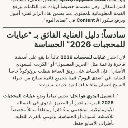
لمتن المقال، وهي مصممة خصيصاً لزيادة عدد الكلمات ورفع
القيمة المعلوماتية للمحتوى، مما يضمن بقاء الزائر لفترة أطول
ويرفع سكور
Content AI
في
“صدى اليوم”
.
سادساً: دليل العناية الفائق بـ “عبايات
للمحجبات 2026” الحساسة
لأن اختيار
عبايات للمحجبات 2026
غالباً ما يقع على أقمشة
فاخرة وناعمة مثل “الحرير المغسول” أو “الكريب السعودي
الأصلي”، فإن الحفاظ على رونق العباءة يتطلب بروتوكولاً خاصاً
للعناية. في
“صدى اليوم”
، قمنا بتجميع قائمة نصائح من خبراء
النسيج لضمان بقاء عباءة العيد جديدة لسنوات:
الغسيل اليدوي هو الحل:
تجنبي تماماً وضع
عبايات للمحجبات
2026
المزينة بالخرز أو التطريز اليدوي في الغسالة
الأوتوماتيكية. استخدمي ماءً فاتراً ومنظفاً سائلاً مخصصاً
للأقمشة السوداء أو الحساسة، وقومي بالفرك اللطيف
بأطراف الأصابع فقط.