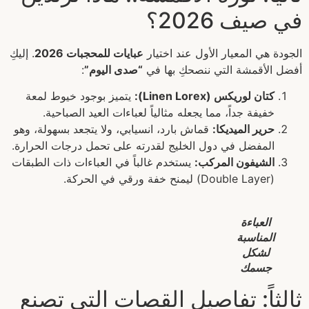
في صيف 2026؟
الجودة هي المعيار الأول عند اختيار
عبايات للمحجبات 2026
. إليكِ
أفضل الأقمشة التي ننصحكِ بها في
“صدى اليوم”
:
كتان لوريكس (Linen Lorex):
يتميز بوجود خيوط لمعة
خفيفة جداً، مما يجعله مثالياً لعباءات العيد الصباحية.
حرير الميديكا:
قماش بارد، انسيابي، ولا يتجعد بسهولة، وهو
المفضل في دول الخليج لقدرته على تحمل درجات الحرارة.
الشيفون المركب:
يستخدم غالباً في العباءات ذات الطبقات
(Double Layer) ليمنح خفة ورقي في الحركة.
العباءة
المناسبة
لشكل
جسمك
ثالثاً: تفاصيل القصات التي تصنع