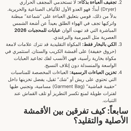
تجفيف العباءة بذكاء:
لا تستخدمي المجفف الحراري
(Dryer) أبداً؛ فهو العدو الأول للألياف الصناعية والحريرية.
بدلاً من ذلك، قومي بتعليق العباءة على “شماعة” مبطنة
واتركيها تجف في الهواء الطلق بعيداً عن أشعة الشمس
المباشرة التي قد تبهت ألوان
عبايات للمحجبات 2026
العصرية مثل الميرمية والبرغندي.
الكي بالبخار فقط:
المكواة التقليدية قد تترك علامات لامعة
(حروق خفيفة) على أقمشة الكريب والستان. استثمري في
مكواة بخارية رأسية، فهي الأنسب لفك تجاعيد العبايات
الواسعة والمنسدلة دون إتلاف النسيج.
تخزين العباءات الرسمية:
العباءات المخصصة للمناسبات
التي تحتوي على ريش أو “شك” ثقيل، يفضل تخزينها داخل
“حقيبة قماشية” (Garment Bag) مسامية، وتجنبي طيها
لفترات طويلة لمنع تكسر التطريز أو تلف القماش عند
الثنيات.
سابعاً: كيف تفرقين بين الأقمشة
الأصلية والتقليد؟