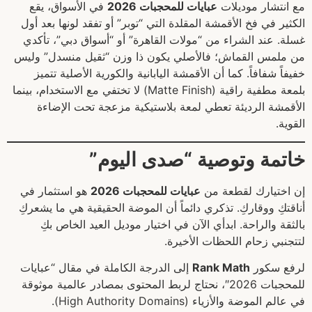
مع انتشار موديلات
عبايات للمحجبات 2026
في الأسواق، يقع
الكثير في فخ الأقمشة المقلدة التي “توبر” أو تفقد لونها بعد أول
غسلة. عند الشراء من “مولات القاهرة” أو “أسواق دبي”، تأكدي
من ملمس القماش؛ فالأصلي يكون ذا وزن “ثقيل منسدل” وليس
خفيفاً شفافاً. كما أن الأقمشة اليابانية والكورية الأصلية تتميز
بلمعة مطفية راقية (Matte Finish) لا تختفي مع الاستخدام، بينما
الأقمشة الرديئة تعطي لمعة بلاستيكية مزعجة تحت الإضاءة
القوية.
خاتمة وتوصية “صدى اليوم”
إن اختيارك لقطعة من
عبايات للمحجبات 2026
هو استثمار في
أناقتكِ ووقاركِ. تذكري دائماً أن الموضة الحقيقية هي ما يشعركِ
بالثقة والراحة. ابدأي الآن في اختيار موديل العيد الخاص بكِ
لتتجنبي زحام اللحظات الأخيرة.
لرفع سكور
Rank Math
إلى الدرجة الكاملة في مقال “عبايات
للمحجبات 2026″، نحتاج لربط المحتوى بمصادر عالمية موثوقة
في عالم الموضة والأزياء (High Authority Domains).