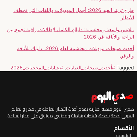
طرح تريند العيد 2026: أجمل الموديلات واللفات التي تخطف
الأنظار
ملابس واسعة ومحتشمة: دليلكِ الكامل لإطلالات راقية تجمع بين
الراحة والأناقة في 2026
أحدث صيحات موديلات محتشمة لعام 2026.. دليلك للأناقة
والرقي
Tagged
#أحدث_صيحات_العبايات
,
#عبايات_للمحجبات_2026
صدى اليوم منصة إخبارية تقدم أحدث الأخبار العاجلة في مصر والعالم
العربي لحظة بلحظة، بتغطية شاملة ومحتوى موثوق على مدار الساعة.
الأقسام
الرئيسيه