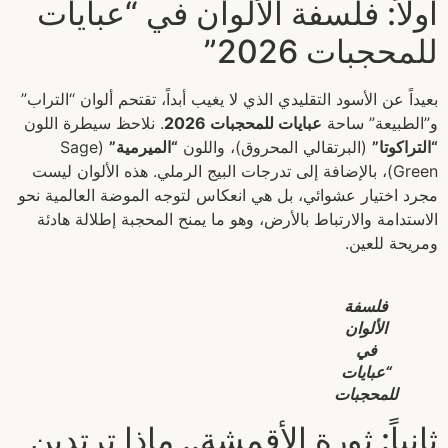
أولاً: فلسفة الألوان في “عبايات
للمحجبات 2026”
بعيداً عن الأسود التقليدي الذي لا يغيب أبداً، تقتحم ألوان “التراب”
و”الطبيعة” ساحة
عبايات للمحجبات 2026
. نلاحظ سيطرة اللون
“التراكوتا”
(البرتقالي المحروق)، واللون
“الميرمية”
(Sage
Green)، بالإضافة إلى تدرجات البيج الرملي. هذه الألوان ليست
مجرد اختيار عشوائي، بل هي انعكاس لتوجه الموضة العالمية نحو
الاستدامة والارتباط بالأرض، وهو ما يمنح المحجبة إطلالة هادئة
ومريحة للعين.
فلسفة
الألوان
في
“عبايات
للمحجبات
ثانياً: ثورة الأقمشة.. ماذا ترتدين