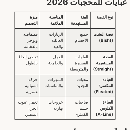
عبايات للمحجبات 2026
نوع القصة
الفئة
المناسبة
ميزة
المستهدفة
الملائمة
التصميم
قصة البشت
جميع
الزيارات
فضفاضة
(Bisht)
الأجسام
العائلية
وتوحي
والعيد
بالفخامة
القصة
القامات
العمل
تعطي إيحاءً
المستقيمة
القصيرة
والجامعة
بالطول
(Straight)
والمتوسطة
العباءة
محبات
السهرات
حركة
المكسرة
التجديد
والمناسبات
انسيابية
(Pleated)
عصرية
العباءة
صاحبات
خروجات
تخفي عيوب
الكلوش
جسم
نهارية
الجزء
(A-Line)
الكمثرى
السفلي