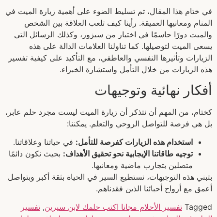
في ختام هذا المقال، تم تسليط الضوء على أهمية زيارة الميت في
المنام ومعانيها العميقة. رأينا كيف تلعب العلاقة بين الشخص
والميت دورًا حاسمًا في اختيار من سيزور، وكذلك الرسائل التي
يسعى الميت لتوصيلها. كما تناولنا العلامات الدالة على هذه
الزيارات وتأثيرها النفسي والعاطفي، مع التأكيد على كيفية تفسير
هذه الزيارات من خلال التأمل واستشارة الخبراء.
أفكار نهائية وتوجيهات
كختام، من المهم أن نتذكر أن زيارة الميت ليست مجرد حلم عابر،
بل هي فرصة للتواصل الروحي والتعلم. يمكننا:
استخدام هذه الزيارات كفرصة للتأمل:
في حياتنا وعلاقاتنا.
توجيه طاقاتنا الإيجابية نحو تحقيق الأهداف:
بحيث نكون دائمًا
متصلين بتجارب ماضية ومعانيها.
بتبني هذه التوجيهات، نستطيع السير في الحياة بثقة أكبر وبتواصل
أعمق مع أرواح أحبائنا الذين فقدناهم.
Tagged
تفسير الأحلام مجانا اكتب حلمك لابن سيرين
,
تفسير