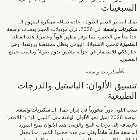
السبعينات
تمثل التنانير الدنيم الطويلة إعادة صياغة
مبتكرة
لمفهوم الـ
سكيرتات واسعة
. في 2026، نرى موديلات الجينز بقصات واسعة
جداً تبدأ من الخصر، مما يوفر مظهراً
قوياً
وعصرياً. هذه القطعة
المتميزة
تتحمل الاستهلاك اليومي وتظل محتفظة برونقها، وهي
خيار
ذكي
للاستثمار في خزانة ملابس تدوم طويلاً وتناسب جميع
الفصول.
تنسيق الألوان: الباستيل والدرجات
الطبيعية
يلعب اللون دوراً
محورياً
في إبراز جمال الـ
سكيرتات واسعة
.
موضة 2026 تميل نحو الألوان الهادئة مثل “البيبي بلو” و”اللافندر”،
بالإضافة إلى درجات البيج والزيتي. هذه الألوان تمنح التنورة
الواسعة طابعاً
هادئاً
يقلل من حدة حجمها الكبير، مما يجعل
الإطلالة الكلية تبدو
متناغمة
ومريحة للعين بشكل استثنائي.