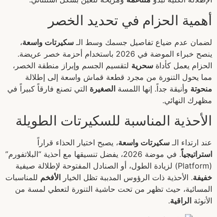
أهمية الحزام في تحديد الخصر
لضمان عدم ضياع تفاصيل جسمك وسط الـ
سكيرتات واسعة
،
ينصح خبراء الموضة في 2026 باستخدام أحزمة خصر عريضة.
الحزام يعمل كأداة
سحرية
لتقسيم الجسم وإبراز منطقة الخصر،
مما يحول التنورة من مجرد قطعة قماش واسعة إلى إطلالة
منحوتة
وأنيقة جداً. إنها اللمسة
الصغيرة
التي تصنع فارقاً كبيراً في
مظهرك النهائي.
الأحذية المناسبة للسكيرتات الطويلة
عند ارتداء الـ
سكيرتات واسعة
، يصبح اختيار الحذاء قراراً
استراتيجياً
. في موضة 2026، يفضل تنسيقها مع أحذية “البلاتفورم”
(Platform) لزيادة الطول، أو الصنادل المفتوحة لإطلالة صيفية
خفيفة
. الأحذية ذات الرؤوس المدببة تظل الخيار
الأفخم
للمناسبات
المسائية، حيث تظهر من تحت حاشية التنورة لتعطي لمسة من
الأنوثة
الراقية
.