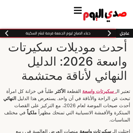
عاجل
دعاء الصباح ليوم الجمعة فرصة لنشر السكينة
أحدث موديلات سكيرتات
واسعة 2026: الدليل
النهائي لأناقة محتشمة
تعتبر ال
ـ
سكيرتات واسعة
القطعة
الأكثر
طلباً في خزانة كل امرأة
تبحث عن الراحة والأناقة في آن واحد. يستعرض هذا الدليل
النهائي
أحدث صيحات الموضة لعام 2026، مع التركيز على القصات
المبتكرة والأقمشة الانسيابية التي تمنحك مظهراً
ملكياً
في مختلف
المناسبات.
احتلت الـ
سكيرتات واسعة
منصات العرض العالمية في ربيع