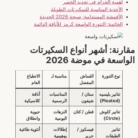
أهمية الحزام في تحديد الخصر
الأحذية المناسبة للسكيرتات الطويلة
الأقمشة المستدامة: صيحة 2026 الجديدة
الخاتمة: التنورة الواسعة كرمز للأناقة الدائمة
مقارنة: أشهر أنواع السكيرتات
الواسعة في موضة 2026
نوع التنورة
القماش
مناسبة لـ
الانطباع
المفضل
العام
تنانير بليسيه
ستان /
المناسبات
أناقة
(Pleated)
شيفون
الرسمية
كلاسيكية
تنانير كلوش
قطن / كتان
النزهات
حيوية
(Circle)
اليومية
وانطلاق
تنانير
فيسكوز /
إطلالات
أنثوية طاغية
الطبقات
حرير
بوهيمية