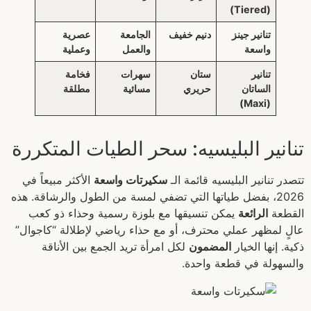
(Tiered)
تنانير جينز
دنيم خفيف
الجامعة
عصرية
واسعة
والعمل
وعملية
تنانير
ستان
سهرات
فخامة
الساتان
حريري
مسائية
مطلقة
(Maxi)
تنانير البليسيه: سحر الطيات المتكررة
تتصدر تنانير البليسيه قائمة الـ
سكيرتات واسعة
الأكثر مبيعاً في
2026، بفضل طياتها التي تضفي لمسة من الطول والرشاقة. هذه
القطعة
الرائعة
يمكن تنسيقها مع بلوزة رسمية وحذاء ذو كعب
عالٍ لمظهر عملي محترف، أو مع حذاء رياضي لإطلالة “كاجوال”
ذكية. إنها الخيار
المضمون
لكل امرأة تريد الجمع بين الأناقة
والسهولة في قطعة واحدة.