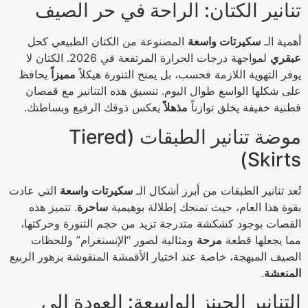
تنانير الكتان: الراحة في حر الصيف
أهمية الـ
سكيرتات واسعة
المصنوعة من الكتان الطبيعي كحل
عبقري
لمواجهة درجات الحرارة المرتفعة في 2026. الكتان لا
يوفر التهوية اللازمة فحسب، بل يمنح التنورة هيكلاً
مميزاً
يحافظ
على شكلها الواسع طوال اليوم. تنسيق هذه التنانير مع قمصان
قطنية خفيفة يخلق توازناً
مذهلاً
يعكس ذوقك الرفيع وبساطتك.
موضة تنانير الطبقات (Tiered
Skirts)
تُعد تنانير الطبقات من أبرز أشكال الـ
سكيرتات واسعة
التي عادت
بقوة هذا العام، حيث تمنحك إطلالة بوهيمية
ساحرة
. تتميز هذه
القصات بوجود كشكشة متدرجة تزيد من حجم التنورة وحركتها،
مما يجعلها قطعة
مرحة
ومثالية لصور “الإنستغرام” وللحظات
الصيف المبهجة، خاصة عند اختيار الأقمشة المنقوشة بزهور الربيع
المنعشة
.
التنانير الجينز الواسعة: العودة إلى