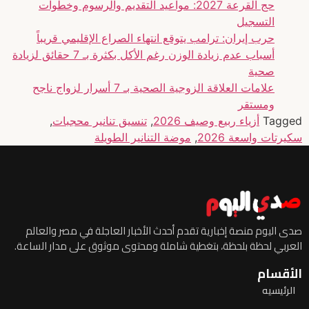
حج القرعة 2027: مواعيد التقديم والرسوم وخطوات
التسجيل
حرب إيران: ترامب يتوقع انتهاء الصراع الإقليمي قريباً
أسباب عدم زيادة الوزن رغم الأكل بكثرة بـ 7 حقائق لزيادة
صحية
علامات العلاقة الزوجية الصحية بـ 7 أسرار لزواج ناجح
ومستقر
Tagged
أزياء ربيع وصيف 2026
,
تنسيق تنانير محجبات
,
سكيرتات واسعة 2026
,
موضة التنانير الطويلة
صدى اليوم منصة إخبارية تقدم أحدث الأخبار العاجلة في مصر والعالم
العربي لحظة بلحظة، بتغطية شاملة ومحتوى موثوق على مدار الساعة.
الأقسام
الرئيسيه