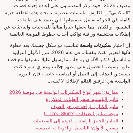
وصيف 2026، حيث ركز المصممون على إعادة إحياء قصات
“الماكسي” و”الكلوش” بلمسات عصرية. تمنحك هذه القطعة حرية
كاملة
في الحركة بفضل تصميماتها التي تعتمد على طبقات
الشيفون والكتان، مما يجعلها خياراً
مثالياً
للمحجبات والباحثات عن
إطلالات محتشمة وراقية تواكب أحدث خطوط الموضة العالمية.
إن اختيار
سكيرتات واسعة
تتناسب مع شكل جسمك يعد خطوة
ذكية
لتعزيز ثقتك بنفسك. في عام 2026، تبرز الألوان الترابية
والباستيل كأكثر الألوان رواجاً، مما يسهل عليك تنسيقها مع قطع
علوية بسيطة للحصول على مظهر
جذاب
وعفوي. سواء كنتِ
تستعدين للذهاب إلى العمل أو لمناسبة خاصة، فإن التنورة
الواسعة هي الرفيق
الدائم
لإطلالة لا تُنسى.
مقارنة: أشهر أنواع السكيرتات الواسعة في موضة 2026
تنانير البليسيه: سحر الطيات المتكررة
تنانير الكتان: الراحة في حر الصيف
موضة تنانير الطبقات (Tiered Skirts)
التنانير الجينز الواسعة: العودة إلى السبعينات
تنسيق الألوان: الباستيل والدرجات الطبيعية