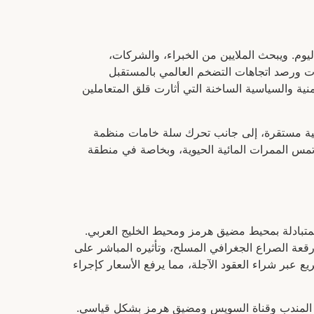
وم. ويبحث الملايين من الخبراء، والشركات،
ة في تقييم تكاليف شحن الإمدادات ورصد اتجاهات التضخم العالمي بالمستقبل
منية والسياسية الساخنة التي أثارت قلق المتعاملين
سية مستقرة، إلى جانب تحرك سلة خامات منظمة
تمس الممرات المائية الحيوية، وبخاصة في منطقة
لمتبادلة بمحيط مضيق هرمز ومحيط الخليج العربي.
 رقعة الصراع الجغرافي المسلح، وتأثيره المباشر على
 عبر شراء العقود الآجلة، مما يرفع الأسعار كإجراء
اب المندب وقناة السويس ومضيق هرمز بشكل قياسي.