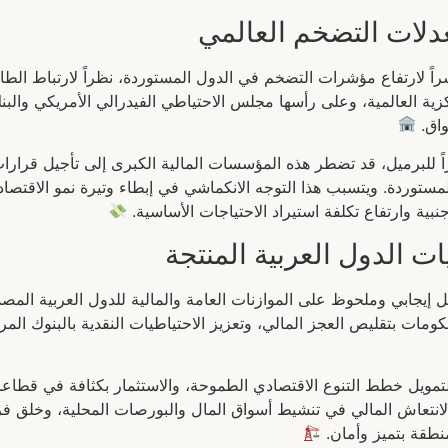
عدلات التضخم العالمي
راً لارتفاع مؤشرات التضخم في الدول المستوردة، نظراً لارتباط الطاق
مركزية العالمية، وعلى رأسها مجلس الاحتياطي الفيدرالي الأمريكي 
واق.
 استمرار بقاء النفط فوق مستويات 75 دولاراً للبرميل، قد تضطر هذه المؤسسات المالية الكبرى
وردة. ويتسبب هذا التوجه الانكماشي في إبطاء وتيرة نمو الاقتصاد ال
نبية وارتفاع تكلفة استيراد الاحتياجات الأساسية.
ت الدول العربية المنتجة
 إيجابي وملحوظ على الموازنات العامة والمالية للدول العربية المص
حكومات بتقليص العجز المالي، وتعزيز الاحتياطيات النقدية بالبنوك الم
لتمويل خطط التنوع الاقتصادي الطموحة، والاستثمار بكثافة في قطاعا
 الانتعاش المالي في تنشيط أسواق المال والبورصات المحلية، وخلق
نطقة بتميز وأمان.