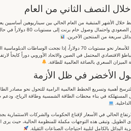
لال النصف الثاني من العام
فط خلال الأشهر المتبقية من العام الحالي بين سيناريوهين أساسيين ي
الساحة الدولية. ويتوقع السيناريو 
ائل سريعة من المنتجين الآخرين.
أما السيناريو الثاني، فيرجح حدوث هدوء نسبي وتراجع للأسعار نحو مستويات 70 دو
باطؤ الاقتصادي المحتمل في الصين والاتحاد الأوروبي دوراً كابحاً لا
الميزان السعري بالصاغة العالمية للطاقة.
حول الأخضر في ظل الأزمة
 لترسخ أهمية وتسريع الخطط العالمية الرامية للتحول نحو مصادر الطاقة
دول المستهلكة في بناء محطات الطاقة الشمسية وطاقة الرياح، ودعم ص
لداخلية.
لارتفاع الحالي في الأسعار لإقناع الحكومات والشركات الاستثمارية ب
المدى الطويل. وتبقى هذه التوجهات مكملة للمنظومة الحالية، حيث يرى 
 البدائل بالكامل لتلبية احتياجات الصناعات الثقيلة.