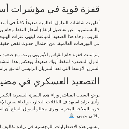
قفزة قوية في مؤشرات أسوا
أظهرت شاشات التداول العالمية صعوداً لافتاً في أسع
القريب. وجاء هذا الصعود المباغت لينهي فترات الهبوط 
في البورصات العالمية، من احتمال حدوث نقص حقيقي
وتزامنت قفزة خام القياس الأوروبي برنت مع صعود 
الدول المصدرة للنفط أوبك صعوداً. ويعكس هذا المشه
الشرق الأوسط التي تعد الشريان الرئيسي لتدفق برامي
التصعيد العسكري في مضيق
يرجع السبب المباشر وراء هذه القفزة السعرية الكبير
وأدى تزايد استهداف الناقلات التجارية وإلغاء بعض ال
حرية الملاحة البحرية. ويرى محللو أسواق السلع أن اس
وقائي بديهي.
وتسهم هذه الاضطرابات اللوجستية في زيادة تكاليف 