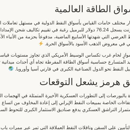
ق الطاقة العالمية
ار مختلف خامات القياس بأسواق النفط الدولية في مستهل تعاملات الي
والمستثمرين عن تفاصيل ارتفاع أسعار النفط وخام برنت يسجل 76.24 دولار للبرميل رغب
العرضي التي شهدتها الأسابيع الماضية، مدفوعاً بحزمة من الأنباء الأ
 في معروض الذهب الأسود بالأسواق الحرة.
موازٍ لخام غرب تكساس الوسيط الأمريكي الذي تجاوز مستويات قيا
د المتسارع حساسية أسواق الطاقة المفرطة تجاه أي أحداث ميدانية 
ل النفط نحو الدول الصناعية الكبرى في قارتي آسيا وأوروبا.
 هرمز يشعل التوقعات
ة بالبورصات إلى التطورات العسكرية الأخيرة المتمثلة في الهجمات ا
إعفاءات الخاصة بمبيعات النفط الإيراني إلى إعادة المخاوف من اتساع
تمرار التراشق العسكري يدفع صناديق الاستثمار الكبرى للتحوط السريع
التأمين على السفن وناقلات النفط العملاقة التي تمر عبر ممرات ب