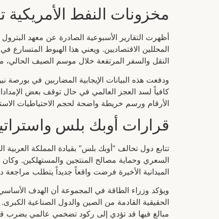
مخزونات النفط الأمريكية ت
أظهرت التقارير الأسبوعية الصادرة عن معهد البترول ال
المحللين الاقتصاديين. ويعني هذا الهبوط المتسارع في
النقل والسفر المرتفعة خلال موسم الصيف الحالي، مما
ودفعت هذه البيانات الإيجابية المضاربين في بورصة ني
الأرقام ورسم خريطة واضحة لحجم الاحتياطيات الاستر
قرارات أوبك بلس واسترات
تتابع دول تحالف “أوبك بلس” بقيادة المملكة العربية ا
السعري وحماية مصالح المنتجين والمستهلكين. وكان ال
الميدانية الأخيرة فرضت واقعاً جديداً يتطلب مراجعة
ويؤكد وزراء الطاقة في المجموعة أن الهدف الأساسي 
الحقيقية القادمة من الصين والدول الصناعية الكبرى. 
مبالغ فيها قد تؤدي إلى ركود تضخمي عالمي يضرب قط