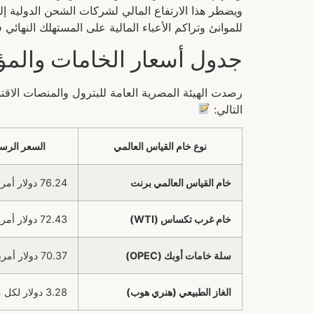
ويضطر هذا الارتفاع المالي لشركات الشحن الدولية إ
للموانئ وتراكم الأعباء المالية على المستهلك النهائي
جدول أسعار الخامات والمؤش
رصدت الهيئة المصرية العامة للبترول والمنصات الاقتصا
التالي:
نوع خام القياس العالمي
السعر الرس
خام القياس العالمي برنت
76.24 دولار أمريكي
خام غرب تكساس (WTI)
72.43 دولار أمريكي
سلة خامات أوبك (OPEC)
70.37 دولار أمريكي
الغاز الطبيعي (هنري هوب)
3.28 دولار لكل مليون وحدة