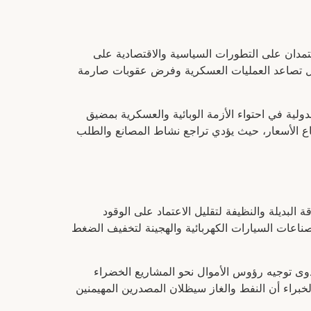
عتمدان على التطورات السياسية والاقتصادية على
الأول استمرار الزخم الصعودي واحتمال وصول خام برنت إلى مستويات 80 دولاراً في حال تصاعد العمليات العسكرية وفرض عقوبات صارمة
لاراً، إذا نجحت الوساطات الدبلوماسية الدولية في احتواء الأزمة الوبائية والعسكرية بمضيق
رتفاع الأسعار، حيث يؤدي تراجع نشاط المصانع والطلب
 البديلة والنظيفة لتقليل الاعتماد على الوقود
ناعات السيارات الكهربائية والهجينة لتخفيف الضغط
جدوى توجيه رؤوس الأموال نحو المشاريع الخضراء
الخبراء أن النفط والغاز سيظلان المصدرين المهيمنين