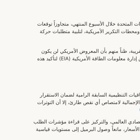
ات المتحدة خلال الأسبوع المنتهي، متجاوزاً توقعات
ومحطات التكرير الأمريكية، لتلبية متطلبات حركة
ريبة، ظناً منهم بأن المعروض الأمريكي لن يكون
كافياً لسد العجز العالمي في حال توقف بعض الإمدادات الخارجية. وتترقب الأسواق حالياً صدور البيانات الرسمية الأكيدة عن إدارة معلومات الطاقة الأمريكية (EIA) لتأكيد هذه
قيات التنظيمية السابقة الرامية لضمان الاستقرار
لإجمالية لامتصاص أي نقص طارئ، إلا أن التوترات
تصادي العالمي، والتركيز على قراءة مؤشرات الطلب
الأسعار، مانعاً وصول البرميل إلى مستويات قياسية