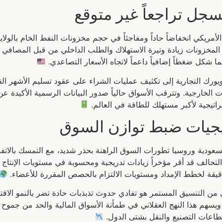
سجل تراجعاً غير متوقع
أمريكي انخفاضاً حاداً ومفاجئاً في حجم مخزونات النفط الخام بالولاي
 المخزونات زيادة وتيرة الاستهلاك والطلب الداخلي من قبل المصافي 
 شكل ضغطاً إضافياً داعماً لاتجاه الأسعار التصاعدي.
ويورك التجارية إلى تكثيف عمليات الشراء على عقود تسليم الأشهر الق
اتيجية لأكبر مستهلك للطاقة في العالم.
يجيات ضبط توازن السوق
لسعودية وروسيا تطورات السوق الراهنة بحذر شديد، مع التمسك بالاتفا
تحالف قد أقر مؤخراً زيادات تدريجية ومحسوبة في مستويات الإنتاج ا
 دقيقة لخطط الإمداد ومستويات الالتزام بالحصص المقررة للأعضاء.
من التنسيق المستمر هو تفادي حدوث تذبذبات حادة تضر بالنمو الاق
ويسهم هذا النهج العقلاني في طمأنة الأسواق المالية والحد من جموح 
اعات التصنيع والنقل بشتى الدول.