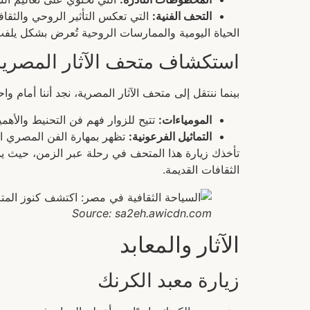
التحف الفنية:
التي تعكس التأثير الروحي والثقا
الحياة اليومية والممارسات الروحية تُعرض بشكل يلفت 
استكشاف متحف الآثار المصرية
بينما ننتقل إلى متحف الآثار المصرية، نجد أننا أمام 
المومياءات:
تتيح للزوار فهم فن التحنيط والأهمي
التماثيل الفرعونية:
تظهر بمهارة الفن المصري ا
تأخذك زيارة هذا المتحف في رحلة عبر الزمن، حيث يمكن
الثقافات القديمة.
Source: sa2eh.awicdn.com
الآثار والمعابد
زيارة معبد الكرنك