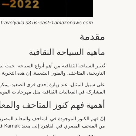
 travelyalla.s3.us-east-1.amazonaws.com
مقدمة
ماهية السياحة الثقافية
تُعتبر السياحة الثقافية من أهم أنواع السياحة، حيث 
التاريخية، المتاحف، والفنون الشعبية. إن هذه التجربة 
على سبيل المثال، عند زيارة إحدى قرى الصعيد، يمكن للز
المشاركة في الفعاليات الثقافية مثل مهرجانات الموس
أهمية فهم كنوز المتاحف والمع
إنّ فهم الكنوز الموجودة في المتاحف والمعابد المصر
من المتحف المصري في القاهرة إلى معبد Karnak في الأقصر، توجد آثار تحكي عن عبقرية الفراعنة وثراء تاريخهم.