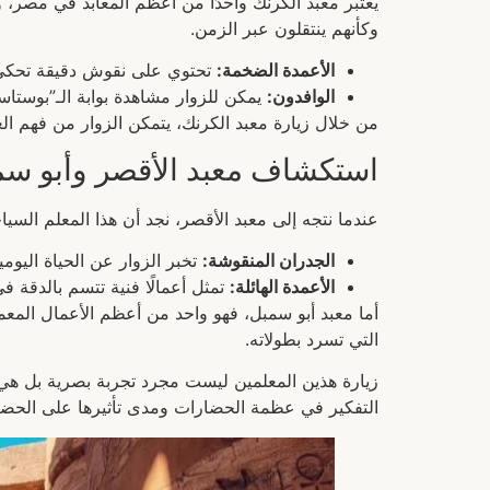
يعتبر معبد الكرنك واحدًا من أعظم المعابد في مصر، 
وكأنهم ينتقلون عبر الزمن.
الأعمدة الضخمة:
تحتوي على نقوش دقيقة تحكي 
الوافدون:
يمكن للزوار مشاهدة بوابة الـ”بوستا
من خلال زيارة معبد الكرنك، يتمكن الزوار من فهم الع
استكشاف معبد الأقصر وأبو سم
عندما نتجه إلى معبد الأقصر، نجد أن هذا المعلم السياح
الجدران المنقوشة:
تخبر الزوار عن الحياة اليوم
الأعمدة الهائلة:
تمثل أعمالًا فنية تتسم بالدقة ف
أما معبد أبو سمبل، فهو واحد من أعظم الأعمال المعم
التي تسرد بطولاته.
زيارة هذين المعلمين ليست مجرد تجربة بصرية بل هي ف
التفكير في عظمة الحضارات ومدى تأثيرها على الحضارة