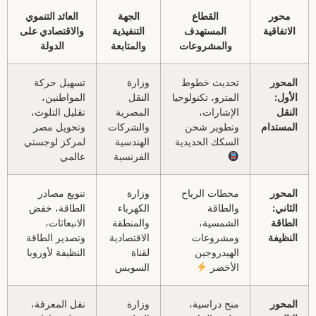
محور
القطاع
الجهة
العائد التنموي
الاتفاقية
المستهدف
التنفيذية
والاقتصادي على
والمشروعات
والمتابعة
الدولة
المحور
تحديث خطوط
وزارة
تسهيل حركة
الأول:
المترو، تكنولوجيا
النقل
المواطنين،
النقل
الإشارات،
المصرية
تقليل التلوث،
المستدام
وتطوير شحن
والشركات
وتحويل مصر
السكك الحديدية
الهندسية
لمركز لوجستي
الفرنسية
عالمي
المحور
محطات الرياح
وزارة
تنويع مصادر
الثاني:
والطاقة
الكهرباء
الطاقة، خفض
الطاقة
الشمسية،
والمنطقة
الانبعاثات،
النظيفة
ومشروعات
الاقتصادية
وتصدير الطاقة
الهيدروجين
لقناة
النظيفة لأوروبا
الأخضر
السويس
المحور
منح دراسية،
وزارة
نقل المعرفة،