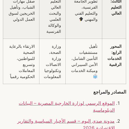
الثالث:
تطوير الجامعة
التعليم
صقل مهارات
التعليم
الفرنسية،
العالي
الشباب، وتأهيل
العالي
والتعليم الفني
والبحث
الخريجين لسوق
والمهني
العلمي
العمل الدولي
والوكالة
الفرنسية
المحور
تأهيل
وزارة
الارتقاء بالرعاية
الرابع:
مستشفيات
الصحة،
الصحية
الخدمات
التأمين الشامل،
وزارة
للمواطنين،
الرقمية
الأمن السيبراني
الاتصالات
وتسريع
وميكنة الخدمات
وتكنولوجيا
المعاملات
المعلومات
الحكومية رقمياً
المصادر والمراجع
الموقع الرسمي لوزارة الخارجية المصرية – البيانات
الدبلوماسية
مدونة صدى اليوم – قسم الأخبار السياسية والتقارير
الاقتصادية 2026