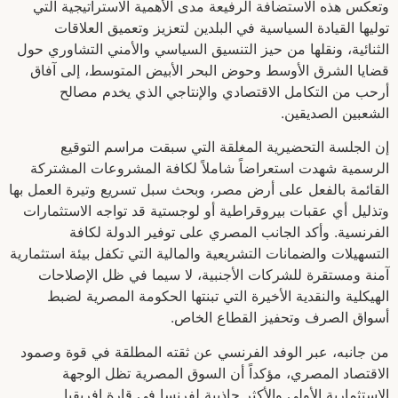
وتعكس هذه الاستضافة الرفيعة مدى الأهمية الاستراتيجية التي
توليها القيادة السياسية في البلدين لتعزيز وتعميق العلاقات
الثنائية، ونقلها من حيز التنسيق السياسي والأمني التشاوري حول
قضايا الشرق الأوسط وحوض البحر الأبيض المتوسط، إلى آفاق
أرحب من التكامل الاقتصادي والإنتاجي الذي يخدم مصالح
الشعبين الصديقين.
إن الجلسة التحضيرية المغلقة التي سبقت مراسم التوقيع
الرسمية شهدت استعراضاً شاملاً لكافة المشروعات المشتركة
القائمة بالفعل على أرض مصر، وبحث سبل تسريع وتيرة العمل بها
وتذليل أي عقبات بيروقراطية أو لوجستية قد تواجه الاستثمارات
الفرنسية. وأكد الجانب المصري على توفير الدولة لكافة
التسهيلات والضمانات التشريعية والمالية التي تكفل بيئة استثمارية
آمنة ومستقرة للشركات الأجنبية، لا سيما في ظل الإصلاحات
الهيكلية والنقدية الأخيرة التي تبنتها الحكومة المصرية لضبط
أسواق الصرف وتحفيز القطاع الخاص.
من جانبه، عبر الوفد الفرنسي عن ثقته المطلقة في قوة وصمود
الاقتصاد المصري، مؤكداً أن السوق المصرية تظل الوجهة
الاستثمارية الأولى والأكثر جاذبية لفرنسا في قارة إفريقيا