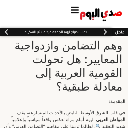
عاجل
دعاء الصباح ليوم الجمعة فرصة لنشر السكينة
وهم التضامن وازدواجية
المعايير: هل تحولت
القومية العربية إلى
معادلة طبقية؟
المقدمة:
في قلب الشرق الأوسط النابض بالأحداث المتسارعة، يقف
المواطن العربي
اليوم أمام مرآة تعكس واقعاً سياسياً وإعلامياً
شديد التعقيد
. لطالما تربينا على مفاهيم “التضامن العربي” وأن