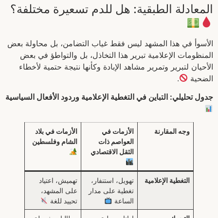
المعادلة الطبقية: هل للدم تسعيرة مختلفة؟
الأسوأ في هذا المشهد ليس فقط غياب التضامن، بل محاولة بعض
المنظومات الإعلامية تبرير هذا التخاذل، بل والتواطؤ في بعض
الأحيان لتبرير وتمرير مشاهد الإبادة وكأنها نتيجة حتمية لأخطاء
الضحية
.
جدول تحليلي: التباين في التغطية الإعلامية وردود الأفعال السياسية
وجه المقارنة
الأزمات في
الأزمات في بلاد
العواصم ذات
الشام وفلسطين
الثقل الاقتصادي
التغطية الإعلامية
تهويل، استنفار،
تهميش، اعتياد
تغطية على مدار
على المشهد،
الساعة
تحييد للغة