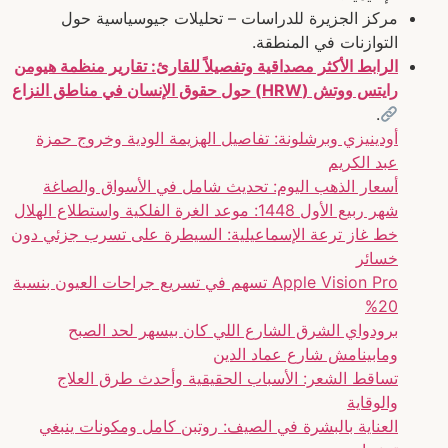
مركز الجزيرة للدراسات – تحليلات جيوسياسية حول
التوازنات في المنطقة.
الرابط الأكثر مصداقية وتفصيلاً للقارئ: تقارير منظمة هيومن
رايتس ووتش (HRW) حول حقوق الإنسان في مناطق النزاع
.
أودينيزي وبرشلونة: تفاصيل الهزيمة الودية وخروج حمزة
عبد الكريم
أسعار الذهب اليوم: تحديث شامل في الأسواق والصاغة
شهر ربيع الأول 1448: موعد الغرة الفلكية واستطلاع الهلال
خط غاز ترعة الإسماعيلية: السيطرة على تسرب جزئي دون
خسائر
Apple Vision Pro تسهم في تسريع جراحات العيون بنسبة
20%
برودواي الشرق الشارع اللي كان بيسهر لحد الصبح
ومابينامش شارع عماد الدين
تساقط الشعر: الأسباب الحقيقية وأحدث طرق العلاج
والوقاية
العناية بالبشرة في الصيف: روتبن كامل ومكونات ينبغي