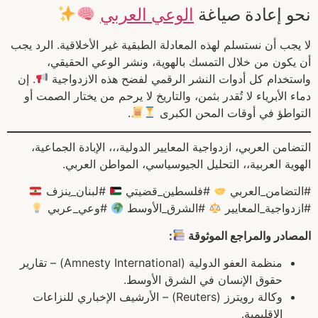
نحو إعادة صياغة
الوعي العربي
لا يجب أن نستسلم لهذه المعادلة الطبقية غير الأخلاقية. الرد يجب
أن يكون من خلال التمسك بالهوية، ونشر الوعي الحقيقي،
واستخدام كل أدوات النشر الرقمي لفضح هذه الازدواجية
. إن
دماء الأبرياء لا تُقدر بثمن، والتاريخ لا يرحم من يختار الصمت أو
التواطؤ في أوقات المحن الكبرى
.
التضامن العربي، ازدواجية المعايير الدولية،،، الإبادة الجماعية،
الهوية العربية،، التحليل الجيوسياسي، المواطن العربي.
#التضامن_العربي
#فلسطين_قضيتي
#لبنان_ينزف
#ازدواجية_المعايير
#الشرق_الأوسط
#وعي_عربي
المصادر والمراجع الموثوقة
:
منظمة العفو الدولية (Amnesty International) – تقارير
حقوق الإنسان في الشرق الأوسط.
وكالة رويترز (Reuters) – الأرشيف الإخباري للنزاعات
الإقليمية.