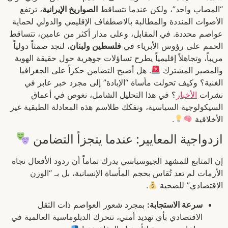
“المصاب واحد”، ولكن عندما تتساقط
الصواريخ الإيرانية
، ترتفع
الأصوات المنددة والمطالبة بالاصطفاف الإقليمي والدولي لحماية
عواصم محددة. في المقابل، وعلى مدار أكثر من عامين، تتساقط
الحمم على رؤوس الأبرياء في
فلسطين ولبنان
، لنجد صمتاً دولياً
مريباً، وتجاهلاً إقليمياً يطرح تساؤلات جوهرية حول حقيقة الهوية
والمصير المشترك
. هل أصبح التضامن حكراً على الجغرافيا
الغنية؟ وكيف تحولت مأساة “الإبادة” إلى مجرد خبر عابر في
نشرات
الأخبار
؟ في هذا التحليل الشامل، نغوص في أعماق
السيكولوجية السياسية، ونفكك طلاسم هذه المعادلة الطبقية غير
الأخلاقية
.
ازدواجية المعايير: عندما يتجزأ التضامن
إن المتابع للمشهد الجيوسياسي يدرك تماماً أن ردود الأفعال تجاه
الأزمات لم تعد تُقاس بحجم المأساة الإنسانية، بل بـ “الوزن
الاقتصادي” للضحية
.
سرعة الاستجابة:
بمجرد شعور العواصم ذات الثقل
الاقتصادي بأي تهديد أمني، تتحرك الدبلوماسية العالمية في