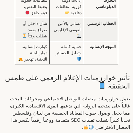
التحرك
إدانات دولية
مطالبات خجولة
الدبلوماسي
فورية، تحالفات
بضبط النفس،
دفاعية
فيتو جاهز
الخطاب الرسمي
مساس بالأمن
شأن داخلي أو
القومي الإقليمي
صراع معقد
يتطلب وقتاً
النتيجة الإنسانية
حماية كاملة
كوارث إنسانية،
وتقليل الخسائر
دمار للبنية
التحتية، تهجير
تأثير خوارزميات الإعلام الرقمي على طمس
الحقيقة
تعمل خوارزميات منصات التواصل الاجتماعي ومحركات البحث
غالباً على تضخيم الرواية التي تدعمها القوى الاقتصادية الكبرى،
مما يجعل وصول صوت المعاناة الحقيقية من لبنان وفلسطين
تحدياً كبيراً يتطلب تقنيات SEO متقدمة ووعياً رقمياً لكسر هذا
الحصار الافتراضي
.