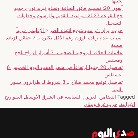
تجنبها
آيفون 20: تصميم فائق النحافة ونظام تبريد ثوري جديد
حج القرعة 2027: مواعيد التقديم والرسوم وخطوات
التسجيل
حرب إيران: ترامب يتوقع انتهاء الصراع الإقليمي قريباً
أسباب عدم زيادة الوزن رغم الأكل بكثرة بـ 7 حقائق لزيادة
صحية
علامات العلاقة الزوجية الصحية بـ 7 أسرار لزواج ناجح
ومستقر
تفاصيل 20 جنيها ارتفاعاً في سعر الذهب اليوم الخميس 6
أغسطس
تفاصيل توقيع محمد صلاح بـ 3 شروط لـ طرابزون سبور
الليلة
Tagged
التضامن العربي
,
السياسة في الشرق الأوسط
,
الصواريخ
الإيرانية
,
حرب غزة ولبنان