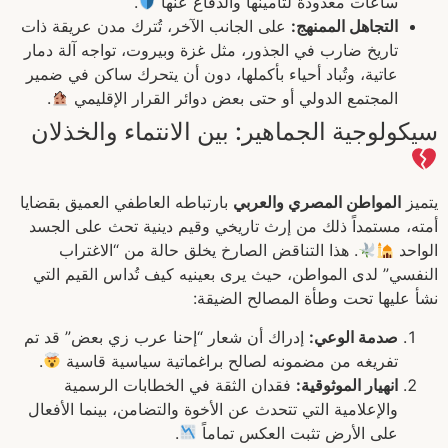
ساعات معدودة لتأمينها والدفاع عنها
.
التجاهل الممنهج:
على الجانب الآخر، تُترك مدن عريقة ذات
تاريخ ضارب في الجذور، مثل غزة وبيروت، تواجه آلة دمار
عاتية، وتُباد أحياء بأكملها، دون أن يتحرك ساكن في ضمير
المجتمع الدولي أو حتى بعض دوائر القرار الإقليمي
.
سيكولوجية الجماهير: بين الانتماء والخذلان
يتميز
المواطن المصري والعربي
بارتباطه العاطفي العميق بقضايا
أمته، مستمداً ذلك من إرث تاريخي وقيم دينية تحث على الجسد
الواحد
. هذا التناقض الصارخ يخلق حالة من “الاغتراب
النفسي” لدى المواطن، حيث يرى بعينيه كيف تُداس القيم التي
نشأ عليها تحت وطأة المصالح الضيقة:
صدمة الوعي:
إدراك أن شعار “إحنا عرب زي بعض” قد تم
تفريغه من مضمونه لصالح براغماتية سياسية قاسية
.
انهيار الموثوقية:
فقدان الثقة في الخطابات الرسمية
والإعلامية التي تتحدث عن الأخوة والتضامن، بينما الأفعال
على الأرض تثبت العكس تماماً
.