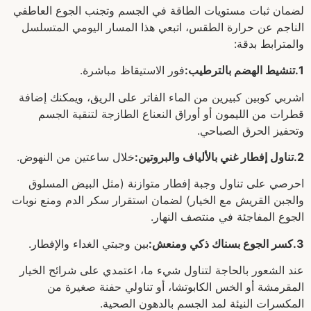
لضمان ثبات مستويات الطاقة في الجسم وتجنب الجوع العاطفي
الناجم عن حرارة الطقس، اتبعي هذا المسار اليومي المتسلسل
والمترابط بدقة:
‫1.تنشيط الهضم بالترطيب:
‏فور الاستيقاظ مباشرة.
اشربي كوبين كبيرين من الماء الفاتر على الريق، ويمكنك إضافة
قطرات من الليمون أو أوراق النعناع الطازجة لتنقية الجسم
وتحفيز الحرق الصباحي.
‫2.تناول إفطار غني بالألياف والبروتين:
‏خلال ساعتين من النهوض.
احرصي على تناول وجبة إفطار متوازنة (مثل البيض المسلوق
والجبن القريش مع الخيار) لضمان استقرار سكر الدم ومنع نوبات
الجوع المفاجئة في منتصف النهار.
‫3.كسر الجوع بسناك ذكي ومنعش:
‏بين وجبتي الغداء والإفطار.
عند الشعور بالحاجة لتناول شيء ما، اعتمدي على شرائح الخيار
المقرمشة أو الخس الكابوتشا، أو تناولي حفنة صغيرة من
المكسرات النيئة لمد الجسم بالدهون الصحية.