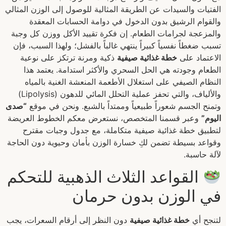
الفتيات والسيدات عن الطريقة المثالية للوصول إلى الوزن المثالي
والقوام الرشيق بدون الدخول في دوامة الحسابات المعقدة
والمزعجة لجرامات الطعام. إن فكرة تقييد الأكل ووزن كل وجبة
تسبب ضغطاً نفسياً كبيراً ينتهي غالباً بالفشل؛ ولهذا السبب، فإن
الاعتماد على
خطة غذائية صيفية
ذكية ومرنة ترتكز على نوعية
الطعام وجودته هي الحل السحري والأكثر استدامة. يعتمد هذا
النظام الصيفي على استغلال الأطعمة المنعشة الغنية بالمياه
والألياف، والتي تحفز عملية التحلل المائي للدهون (Lipolysis)
وتمنح الجسم شعوراً طبيعياً وممتداً بالشبع. ونحن في موقع
“صدى
اليوم”
وعبر قسمنا المتخصص، نستعرض معكم الخطوط العريضة
لتطبيق خطة غذائية صيفية متكاملة، مع جدول وجبات مقترح
وقواعد بسيطة تضمن لكِ خسارة الوزن بأمان وحيوية دون الحاجة
لآلة حاسبة.
القواعد الثلاث الذهبية للتحكم
في الوزن بدون حرمان
لتنجح أي
خطة غذائية صيفية
دون النظر إلى أرقام السعرات، يجب