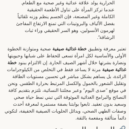
الحرارية يولد علاقة عدائية وغير صحية مع الطعام.
عندما تركز المرأة على تناول الأطعمة الحقيقية
الكاملة وغير المصنعة، فإن الجسم ينظم وزنه تلقائياً
بفضل الألياف والبروتينات التي تمنع الارتفاع المفاجئ
لهرمون الأنسولين، وهو السر الحقيقي وراء ثبات
الرشاقة”.
تعتبر معرفة وتطبيق
خطة غذائية صيفية
صحية ومتوازنة الخطوة
الأولى والأساسية لكل امرأة تسعى للحفاظ على شبابها وحيويتها
ونضارة بشرتها خلال أشهر الصيف الحارة. إن الالتزام ببنود
خطة
غذائية صيفية
مرنة لا يساعد فقط في التخلص من الكيلوجرامات
الزائدة، بل يساهم بشكل مباشر في تحسين مستويات الطاقة
وتقليل الشعور بالخمول والكسل المرتبط بحرارة الطقس. ونحن
في موقع “صدى اليوم” وعبر مجلتنا النسائية، نلتزم بتقديم كافة
النصائح والبرامج الغذائية الموثوقة التي تبني نمط حياة صحي
وسعيد بدون تعقيد. تابعوا بوابتنا بصفة مستمرة لمعرفة أحدث
وصفات الطهي الصحي، وبدائل الحلويات الصيفية الخفيفة، لتكوني
دائماً متألقة ومفعمة بالثقة.