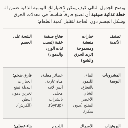
يوضح الجدول التالي كيف يمكن لاختياراتك اليومية الذكية ضمن الـ
خطة غذائية صيفية
أن تصنع فارقاً شاسعاً في معدلات الحرق
وشكل الجسم دون الحاجة لتقليل كمية الطعام:
تصنيف
خيارات
فخاخ صيفية
النتيجة على
الأغذية
منعشة
خفية (تسبب
الجسم
ومسموحة
ثبات الوزن
(تزيد الحرق
والدهون)
والشبع)
المشروبات
الماء،
عصائر معلبة،
فارق ضخم؛
اليومية
الليمون
مياه غازية،
الخيارات
بالنعناع،
آيس لاتيه
البديلة تمنع
الشاي
محلى
تخزين دهون
الأخضر
بالشراب
البطن
المثلج (بدون
(Syrup).
(الكرش).
سكر).
البروتينات
الأسماك
اللحوم
بناء عضلي؛