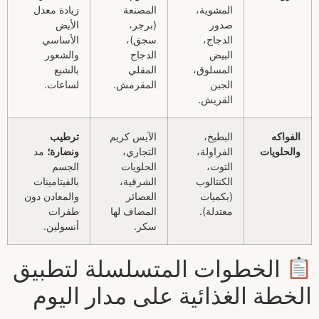
المشوية،
المصنعة
زيادة معدل
صدور
(برجر،
الأيض
الدجاج،
سجق)،
الأساسي
البيض
الدجاج
والشعور
المسلوق،
المقلي
بالشبع
الجبن
المقرمش.
لساعات.
القريش.
الفواكه
البطيخ،
الآيس كريم
ترطيب
والحلويات
الفراولة،
التجاري،
ونضارة؛
مد
التوت،
الحلويات
الجسم
الكنتالوب
الشرقية،
بالفيتامينات
(بكميات
العصائر
والمعادن دون
معتدلة).
المضاف لها
طفرات
سكر.
أنسولين.
الخطوات المتسلسلة لتطبيق
الخطة الغذائية على مدار اليوم