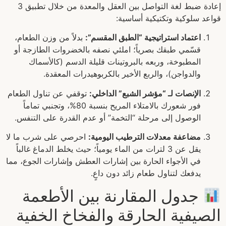
إعادة ضبط لغة التواصل بين العقل والمعدة من خلال تطبيق 3
قواعد سلوكية وتكتيكية أساسية:
اعتماد استراتيجية “الطبق المقسم”:
بدلاً من وزن الطعام،
قسّمي طبقك بصرياً؛ املئي نصفه بالخضروات الطازجة أو
المطبوخة، وربعه بالبروتينات قليلة الدسم (كالأسماك
والدواجن)، والربع الأخير بالكربوهيدرات المعقدة.
الإنصات لـ “مؤشر الشبع” الداخلي:
توقفي عن تناول الطعام
فور شعورك بالامتلاء المريح بنسبة 80%، وتجنبي تماماً
الوصول إلى مرحلة “التخمة” أو عدم القدرة على التنفس.
مضاعفة معدلات الترطيب اليومية:
احرصي على شرب ما لا
يقل عن 3 لترات من الماء يومياً؛ حيث يخلط الدماغ غالباً
في الأجواء الحارة بين إشارات العطش وإشارات الجوع، مما
يدفعك لتناول طعام زائد دون داعٍ.
جدول المقارنة بين الأطعمة
الصيفية الحارقة والفخاخ الخفية