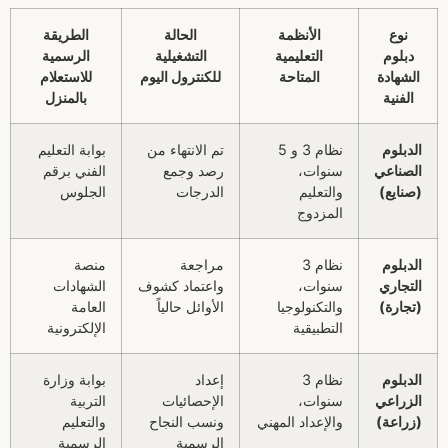
نوع
الأنظمة
الحالة
الطريقة
دبلوم
التعليمية
التشغيلية
الرسمية
الشهادة
المتاحة
للكنترول اليوم
للاستعلام
الفنية
بالمنزل
الدبلوم
نظام 3 و 5
تم الانتهاء من
بوابة التعليم
الصناعي
سنوات،
رصد وجمع
الفني برقم
(صنايع)
والتعليم
الدرجات
الجلوس
المزدوج
الدبلوم
نظام 3
مراجعة
منصة
التجاري
سنوات،
واعتماد كشوف
الشهادات
(تجارة)
والتكنولوجيا
الأوائل حالياً
العامة
التطبيقية
الإلكترونية
الدبلوم
نظام 3
إعداد
بوابة وزارة
الزراعي
سنوات،
الإحصائيات
التربية
(زراعة)
والإعداد المهني
ونسب النجاح
والتعليم
الرسمية
الرسمية